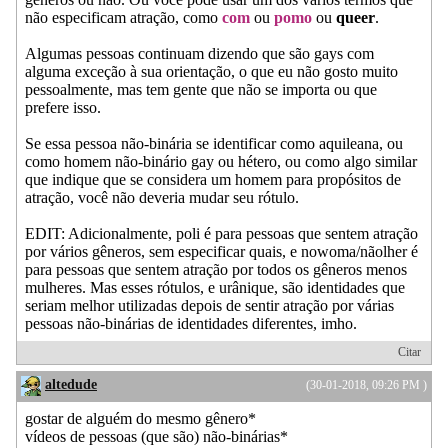
não especificam atração, como
com
ou
pomo
ou
queer
.
Algumas pessoas continuam dizendo que são gays com
alguma exceção à sua orientação, o que eu não gosto muito
pessoalmente, mas tem gente que não se importa ou que
prefere isso.
Se essa pessoa não-binária se identificar como aquileana, ou
como homem não-binário gay ou hétero, ou como algo similar
que indique que se considera um homem para propósitos de
atração, você não deveria mudar seu rótulo.
EDIT: Adicionalmente, poli é para pessoas que sentem atração
por vários gêneros, sem especificar quais, e nowoma/nãolher é
para pessoas que sentem atração por todos os gêneros menos
mulheres. Mas esses rótulos, e urânique, são identidades que
seriam melhor utilizadas depois de sentir atração por várias
pessoas não-binárias de identidades diferentes, imho.
Citar
altedude
(30-01-2018, 09:26 PM )
gostar de alguém do mesmo gênero*
vídeos de pessoas (que são) não-binárias*