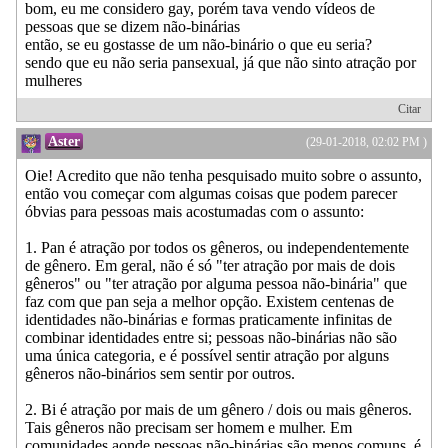
bom, eu me considero gay, porém tava vendo vídeos de
pessoas que se dizem não-binárias
então, se eu gostasse de um não-binário o que eu seria?
sendo que eu não seria pansexual, já que não sinto atração por
mulheres
Citar
Aster
(29-01-2018, 02:02 PM )
Oie! Acredito que não tenha pesquisado muito sobre o assunto,
então vou começar com algumas coisas que podem parecer
óbvias para pessoas mais acostumadas com o assunto:
1. Pan é atração por todos os gêneros, ou independentemente
de gênero. Em geral, não é só "ter atração por mais de dois
gêneros" ou "ter atração por alguma pessoa não-binária" que
faz com que pan seja a melhor opção. Existem centenas de
identidades não-binárias e formas praticamente infinitas de
combinar identidades entre si; pessoas não-binárias não são
uma única categoria, e é possível sentir atração por alguns
gêneros não-binários sem sentir por outros.
2. Bi é atração por mais de um gênero / dois ou mais gêneros.
Tais gêneros não precisam ser homem e mulher. Em
comunidades aonde pessoas não-binárias são menos comuns, é