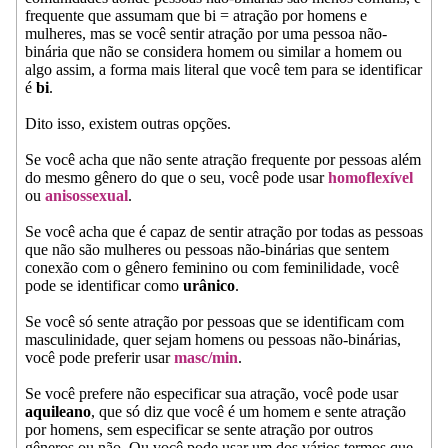
frequente que assumam que bi = atração por homens e
mulheres, mas se você sentir atração por uma pessoa não-
binária que não se considera homem ou similar a homem ou
algo assim, a forma mais literal que você tem para se identificar
é
bi
.
Dito isso, existem outras opções.
Se você acha que não sente atração frequente por pessoas além
do mesmo gênero do que o seu, você pode usar
homoflexível
ou
anisossexual
.
Se você acha que é capaz de sentir atração por todas as pessoas
que não são mulheres ou pessoas não-binárias que sentem
conexão com o gênero feminino ou com feminilidade, você
pode se identificar como
urânico
.
Se você só sente atração por pessoas que se identificam com
masculinidade, quer sejam homens ou pessoas não-binárias,
você pode preferir usar
masc/min
.
Se você prefere não especificar sua atração, você pode usar
aquileano
, que só diz que você é um homem e sente atração
por homens, sem especificar se sente atração por outros
gêneros ou não. Ou você pode usar um dos vários termos que