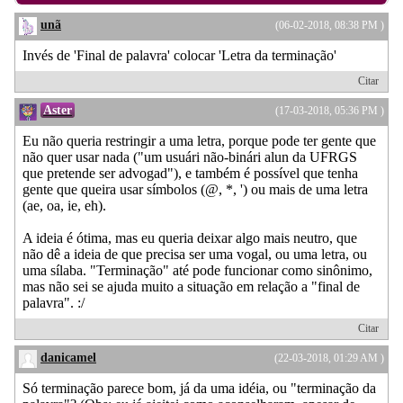
unã
(06-02-2018, 08:38 PM )
Invés de 'Final de palavra' colocar 'Letra da terminação'
Citar
Aster
(17-03-2018, 05:36 PM )
Eu não queria restringir a uma letra, porque pode ter gente que
não quer usar nada ("um usuári não-binári alun da UFRGS
que pretende ser advogad"), e também é possível que tenha
gente que queira usar símbolos (@, *, ') ou mais de uma letra
(ae, oa, ie, eh).
A ideia é ótima, mas eu queria deixar algo mais neutro, que
não dê a ideia de que precisa ser uma vogal, ou uma letra, ou
uma sílaba. "Terminação" até pode funcionar como sinônimo,
mas não sei se ajuda muito a situação em relação a "final de
palavra". :/
Citar
danicamel
(22-03-2018, 01:29 AM )
Só terminação parece bom, já da uma idéia, ou "terminação da