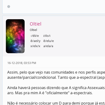
Oltiel
Oltiel
-/éli/e
i/ilo/i
ê/ael/y
ê/elu/e
x/elx/x
a/ela/a
16-12-2018, 03:53 PM
Assim, pelo que vejo nas comunidades e nos perfis aspe
ausente/parcial/condicional. Tanto que a-espectral (asp
Ainda haverá pessoas dizendo que A significa Assexuais
aro. Mas pra mim A é "oficialmente" a-espectrais.
Não é necessário colocar um D para demi porque já está