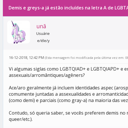
Demis e greys-a já estão incluídes na letra A de LGBT
0 votos - 0 média
1
2
3
4
5
unã
Usuárie
e/éle/y
16-12-2018, 12:42 PM
(Esta mensagem foi modificada pela última vez em: 0
Vi algumas siglas como LGBTQIAD+ e LGBTQIAPD+ e entr
assexuais/arromântiques/agêners?
Ace/aro geralmente já incluem identidades aspec (aros
comumente juntadas a assexualidades e arromanticidades
(como demi) e parciais (como gray-a) na maioria das vez
Contudo, só queria saber, se vocês preferem demis no 
queer/etc.).