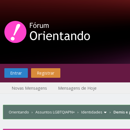
Entrar
Registrar
Novas Mensagens
Mensagens de Hoje
Orientando
›
Assuntos LGBTQIAPN+
›
Identidades
›
Demis e 