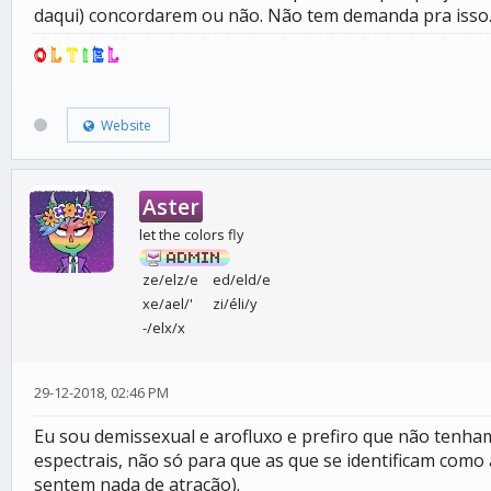
daqui) concordarem ou não. Não tem demanda pra isso. P
O
L
T
I
E
L
Website
Aster
let the colors fly
ze/elz/e
ed/eld/e
xe/ael/'
zi/éli/y
-/elx/x
29-12-2018, 02:46 PM
Eu sou demissexual e arofluxo e prefiro que não tenham 
espectrais, não só para que as que se identificam como
sentem nada de atração).