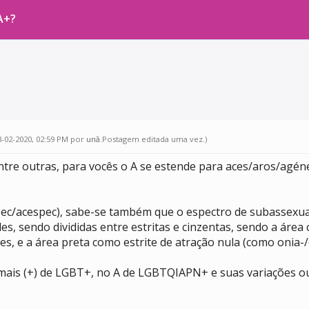
A+?
8-02-2020, 02:59 PM por
unã
.Postagem editada uma vez.)
e outras, para vocês o A se estende para aces/aros/agéne
pec/acespec), sabe-se também que o espectro de subassexua
, sendo divididas entre estritas e cinzentas, sendo a área 
es, e a área preta como estrite de atração nula (como onia-/
mais (+) de LGBT+, no A de LGBTQIAPN+ e suas variações ou 