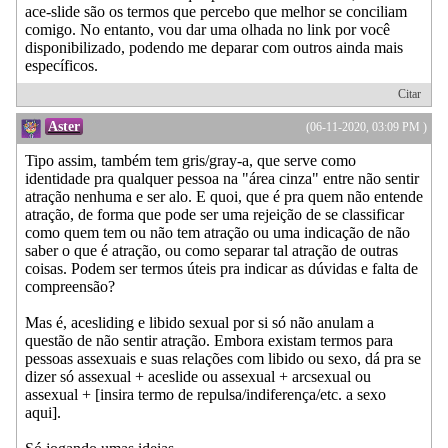
ace-slide são os termos que percebo que melhor se conciliam
comigo. No entanto, vou dar uma olhada no link por você
disponibilizado, podendo me deparar com outros ainda mais
específicos.
Citar
Aster
(06-11-2020, 03:09 PM )
Tipo assim, também tem gris/gray-a, que serve como
identidade pra qualquer pessoa na "área cinza" entre não sentir
atração nenhuma e ser alo. E quoi, que é pra quem não entende
atração, de forma que pode ser uma rejeição de se classificar
como quem tem ou não tem atração ou uma indicação de não
saber o que é atração, ou como separar tal atração de outras
coisas. Podem ser termos úteis pra indicar as dúvidas e falta de
compreensão?
Mas é, acesliding e libido sexual por si só não anulam a
questão de não sentir atração. Embora existam termos para
pessoas assexuais e suas relações com libido ou sexo, dá pra se
dizer só assexual + aceslide ou assexual + arcsexual ou
assexual + [insira termo de repulsa/indiferença/etc. a sexo
aqui].