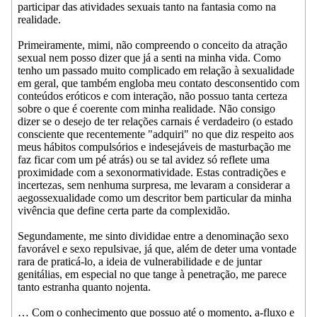
participar das atividades sexuais tanto na fantasia como na
realidade.
Primeiramente, mimi, não compreendo o conceito da atração
sexual nem posso dizer que já a senti na minha vida. Como
tenho um passado muito complicado em relação à sexualidade
em geral, que também engloba meu contato desconsentido com
conteúdos eróticos e com interação, não possuo tanta certeza
sobre o que é coerente com minha realidade. Não consigo
dizer se o desejo de ter relações carnais é verdadeiro (o estado
consciente que recentemente "adquiri" no que diz respeito aos
meus hábitos compulsórios e indesejáveis de masturbação me
faz ficar com um pé atrás) ou se tal avidez só reflete uma
proximidade com a sexonormatividade. Estas contradições e
incertezas, sem nenhuma surpresa, me levaram a considerar a
aegossexualidade como um descritor bem particular da minha
vivência que define certa parte da complexidão.
Segundamente, me sinto divididae entre a denominação sexo
favorável e sexo repulsivae, já que, além de deter uma vontade
rara de praticá-lo, a ideia de vulnerabilidade e de juntar
genitálias, em especial no que tange à penetração, me parece
tanto estranha quanto nojenta.
… Com o conhecimento que possuo até o momento, a-fluxo e