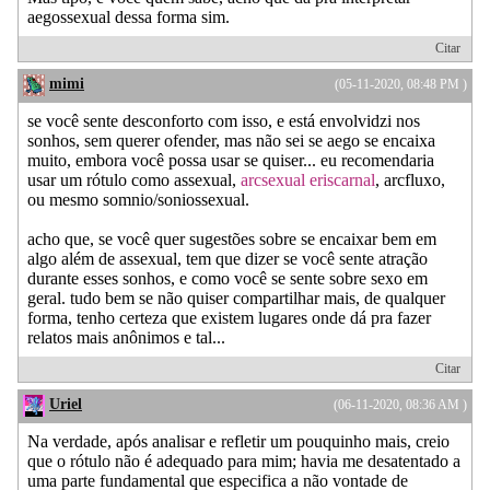
aegossexual dessa forma sim.
Citar
mimi
(05-11-2020, 08:48 PM )
se você sente desconforto com isso, e está envolvidzi nos
sonhos, sem querer ofender, mas não sei se aego se encaixa
muito, embora você possa usar se quiser... eu recomendaria
usar um rótulo como assexual,
arcsexual eriscarnal
, arcfluxo,
ou mesmo somnio/soniossexual.
acho que, se você quer sugestões sobre se encaixar bem em
algo além de assexual, tem que dizer se você sente atração
durante esses sonhos, e como você se sente sobre sexo em
geral. tudo bem se não quiser compartilhar mais, de qualquer
forma, tenho certeza que existem lugares onde dá pra fazer
relatos mais anônimos e tal...
Citar
Uriel
(06-11-2020, 08:36 AM )
Na verdade, após analisar e refletir um pouquinho mais, creio
que o rótulo não é adequado para mim; havia me desatentado a
uma parte fundamental que especifica a não vontade de