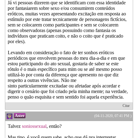
Já vi pessoas dizerem que se identificam com essa identidade
por fantasiarem sobre sexo e/ou consumirem conteúdos
eróticos, muitas vezes apresentando excitação em resposta ao
estímulo por este tratar tecnicamente de personagens fictícios,
sem se colocarem como participantes e sem se colocarem
como observadoras (apenas possuindo como fantasia os
indivíduos que praticam coito, e não o coito que é praticado
por eles).
Levando em consideração o fato de ter sonhos eróticos
periódicos que envolvem pessoas do meu dia-a-dia e em que
estou participando do ato sexual, gostaria de saber se este
rótulo é o mais específico para mim ou se até mesmo posso
utilizá-lo por conta da diferença que apresento no que diz
respeito a outras vivências. Não me
sinto particularmente excitadae ou afetadae após acordar e
digerir o cenário que foi criado pela minha mente; na verdade,
penso o quão esquisita e sem sentido foi aquela experiência.
Citar
Aster
(04-11-2020, 07:41 PM )
Talvez
soniossexual
, então?
Mas tipo, é você quem sabe, acho que dá pra interpretar