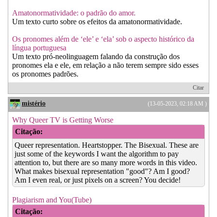
Amatonormatividade: o padrão do amor.
Um texto curto sobre os efeitos da amatonormatividade.
Os pronomes além de ‘ele’ e ‘ela’ sob o aspecto histórico da
língua portuguesa
Um texto pró-neolinguagem falando da construção dos
pronomes ela e ele, em relação a não terem sempre sido esses
os pronomes padrões.
Citar
mistério
(13-05-2023, 02:18 AM )
Why Queer TV is Getting Worse
Citação:
Queer representation. Heartstopper. The Bisexual. These are
just some of the keywords I want the algorithm to pay
attention to, but there are so many more words in this video.
What makes bisexual representation "good"? Am I good?
Am I even real, or just pixels on a screen? You decide!
Plagiarism and You(Tube)
Citação: