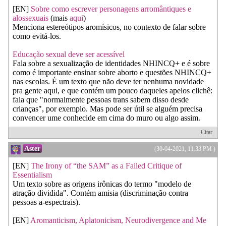
[EN]
Sobre como escrever personagens arromântiques e
alossexuais
(mais
aqui
)
Menciona estereótipos aromísicos, no contexto de falar sobre
como evitá-los.
Educação sexual deve ser acessível
Fala sobre a sexualização de identidades NHINCQ+ e é sobre
como é importante ensinar sobre aborto e questões NHINCQ+
nas escolas. É um texto que não deve ter nenhuma novidade
pra gente aqui, e que contém um pouco daqueles apelos clichê:
fala que "normalmente pessoas trans sabem disso desde
crianças", por exemplo. Mas pode ser útil se alguém precisa
convencer ume conhecide em cima do muro ou algo assim.
Citar
Aster
(30-04-2021, 11:33 PM )
[EN]
The Irony of “the SAM” as a Failed Critique of
Essentialism
Um texto sobre as origens irônicas do termo "modelo de
atração dividida". Contém amisia (discriminação contra
pessoas a-espectrais).
[EN]
Aromanticism, Aplatonicism, Neurodivergence and Me