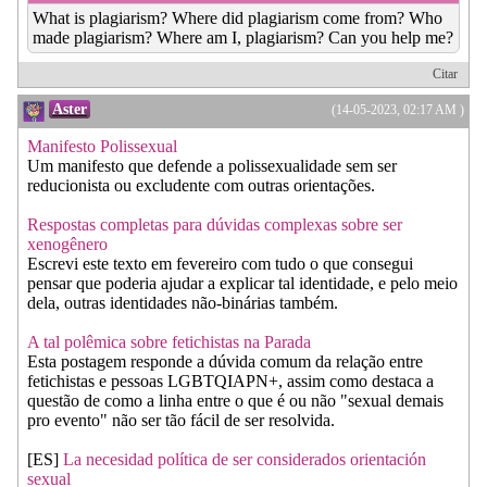
What is plagiarism? Where did plagiarism come from? Who
made plagiarism? Where am I, plagiarism? Can you help me?
Citar
Aster
(14-05-2023, 02:17 AM )
Manifesto Polissexual
Um manifesto que defende a polissexualidade sem ser
reducionista ou excludente com outras orientações.
Respostas completas para dúvidas complexas sobre ser
xenogênero
Escrevi este texto em fevereiro com tudo o que consegui
pensar que poderia ajudar a explicar tal identidade, e pelo meio
dela, outras identidades não-binárias também.
A tal polêmica sobre fetichistas na Parada
Esta postagem responde a dúvida comum da relação entre
fetichistas e pessoas LGBTQIAPN+, assim como destaca a
questão de como a linha entre o que é ou não "sexual demais
pro evento" não ser tão fácil de ser resolvida.
[ES]
La necesidad política de ser considerados orientación
sexual