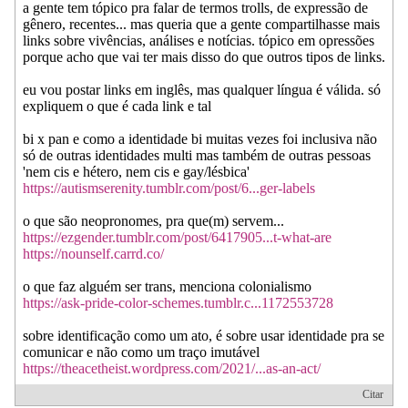
a gente tem tópico pra falar de termos trolls, de expressão de
gênero, recentes... mas queria que a gente compartilhasse mais
links sobre vivências, análises e notícias. tópico em opressões
porque acho que vai ter mais disso do que outros tipos de links.
eu vou postar links em inglês, mas qualquer língua é válida. só
expliquem o que é cada link e tal
bi x pan e como a identidade bi muitas vezes foi inclusiva não
só de outras identidades multi mas também de outras pessoas
'nem cis e hétero, nem cis e gay/lésbica'
https://autismserenity.tumblr.com/post/6...ger-labels
o que são neopronomes, pra que(m) servem...
https://ezgender.tumblr.com/post/6417905...t-what-are
https://nounself.carrd.co/
o que faz alguém ser trans, menciona colonialismo
https://ask-pride-color-schemes.tumblr.c...1172553728
sobre identificação como um ato, é sobre usar identidade pra se
comunicar e não como um traço imutável
https://theacetheist.wordpress.com/2021/...as-an-act/
Citar