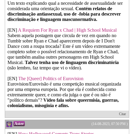
Um texto explicando qual a necessidade de assexualidade ser
considerada uma orientação sexual.
Contém relatos de
discriminação antiassexual, uso de -fobia para descrever
discriminação e linguagem mascunormativa.
[EN]
A Requiem For Ryan x Chad | High School Musical
Sabem aquela postagem que circula de vez em quando no
Tumblr sobre Ryan e Chad aparecerem depois de I Don't
Dance com a roupa trocada? Este é um vídeo extremamente
completo sobre o possível relacionamento de Ryan e Chad,
que também analisa outres personagens em High School
Musical.
Talvez tenha uso de linguagem discriminatória
(não lembro, faz tempo que vi o vídeo).
[EN]
The [Queer] Politics of Eurovision
Eurovision/Eurovisão é uma competição musical organizada
por uma empresa europeia. Por que ela é conhecida como
extremamente queer, e como ela julga o que é ou não é
"político demais"?
Vídeo fala sobre queermisia, guerras,
colonialismo, misoginia e afins.
Citar
Aster
(14-08-2023, 07:50 PM )
[EN]
How Hollywood Corrupts Trans Stories