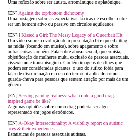
Uma reflexão sobre ser autista, arromântique e aplatônique.
[EN]
Against the top/bottom dichotomy
Uma postagem sobre as expectativas tóxicas de escolher entre
ser um homem ativo ou passivo em círculos aquileanos.
[EN]
I Kissed a Girl: The Messy Legacy of a Queerbait Hit
Um vídeo sobre a evolução de representação bi e queerbaiting
na mídia (focando em música), sobre apagamento e sobre
outras coisas também. Fala sobre abuso sexual, queermisia,
objetificação de mulheres multi, exclusão de pessoas assexuais,
cissexismo e transmisoginia. Contém imagens de clipes que
podem ser consideradas picantes, o uso do sufixo fobia para
falar de discriminação e o uso do termo bi aplicado como
guarda-chuva para pessoas que sentem atração por mais de um
gênero.
[EN]
Serving gaming realness: what could a good drag-
inspired game be like?
Algumas opiniões sobre como drag poderia ser algo
representado em jogos eletrônicos.
[EN]
A-Okay Intersectionality: A visibility report on autistic
aces & their experiences
Estatísticas de pessoas assexuais autistas.