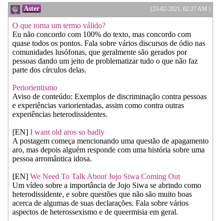
Aster
(23-02-2021, 02:27 AM )
O que torna um termo válido?
Eu não concordo com 100% do texto, mas concordo com
quase todos os pontos. Fala sobre vários discursos de ódio nas
comunidades lusófonas, que geralmente são gerados por
pessoas dando um jeito de problematizar tudo o que não faz
parte dos círculos delas.
Periorientismo
Aviso de conteúdo: Exemplos de discriminação contra pessoas
e experiências variorientadas, assim como contra outras
experiências heterodissidentes.
[EN]
I want old aros so badly
A postagem começa mencionando uma questão de apagamento
aro, mas depois alguém responde com uma história sobre uma
pessoa arromântica idosa.
[EN]
We Need To Talk About Jojo Siwa Coming Out
Um vídeo sobre a importância de Jojo Siwa se abrindo como
heterodissidente, e sobre questões que não são muito boas
acerca de algumas de suas declarações. Fala sobre vários
aspectos de heterossexismo e de queermisia em geral.