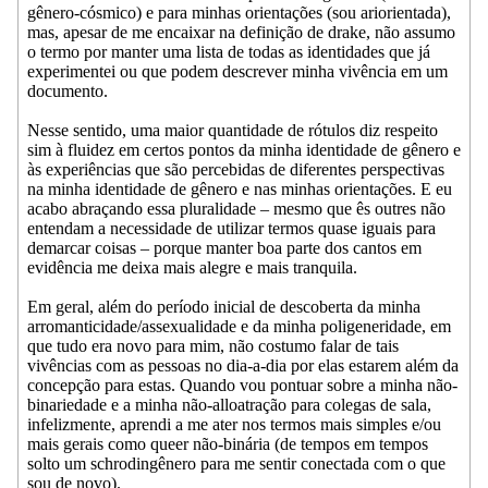
gênero-cósmico) e para minhas orientações (sou ariorientada),
mas, apesar de me encaixar na definição de drake, não assumo
o termo por manter uma lista de todas as identidades que já
experimentei ou que podem descrever minha vivência em um
documento.
Nesse sentido, uma maior quantidade de rótulos diz respeito
sim à fluidez em certos pontos da minha identidade de gênero e
às experiências que são percebidas de diferentes perspectivas
na minha identidade de gênero e nas minhas orientações. E eu
acabo abraçando essa pluralidade – mesmo que ês outres não
entendam a necessidade de utilizar termos quase iguais para
demarcar coisas – porque manter boa parte dos cantos em
evidência me deixa mais alegre e mais tranquila.
Em geral, além do período inicial de descoberta da minha
arromanticidade/assexualidade e da minha poligeneridade, em
que tudo era novo para mim, não costumo falar de tais
vivências com as pessoas no dia-a-dia por elas estarem além da
concepção para estas. Quando vou pontuar sobre a minha não-
binariedade e a minha não-alloatração para colegas de sala,
infelizmente, aprendi a me ater nos termos mais simples e/ou
mais gerais como queer não-binária (de tempos em tempos
solto um schrodingênero para me sentir conectada com o que
sou de novo).