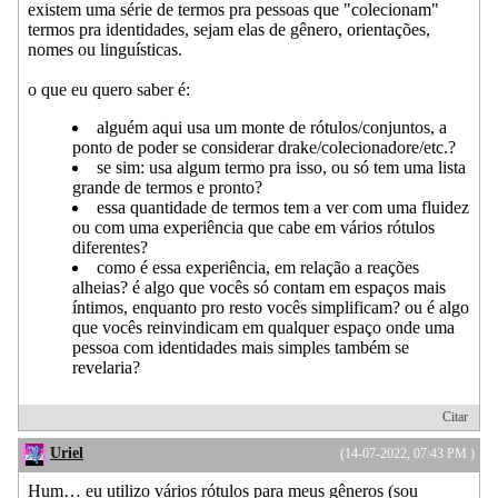
existem uma série de termos pra pessoas que "colecionam"
termos pra identidades, sejam elas de gênero, orientações,
nomes ou linguísticas.
o que eu quero saber é:
alguém aqui usa um monte de rótulos/conjuntos, a
ponto de poder se considerar drake/colecionadore/etc.?
se sim: usa algum termo pra isso, ou só tem uma lista
grande de termos e pronto?
essa quantidade de termos tem a ver com uma fluidez
ou com uma experiência que cabe em vários rótulos
diferentes?
como é essa experiência, em relação a reações
alheias? é algo que vocês só contam em espaços mais
íntimos, enquanto pro resto vocês simplificam? ou é algo
que vocês reinvindicam em qualquer espaço onde uma
pessoa com identidades mais simples também se
revelaria?
Citar
Uriel
(14-07-2022, 07:43 PM )
Hum… eu utilizo vários rótulos para meus gêneros (sou