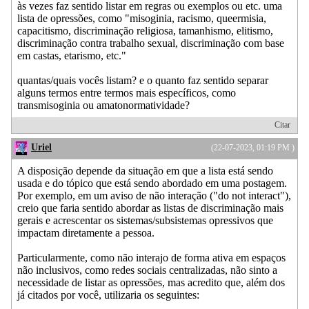
às vezes faz sentido listar em regras ou exemplos ou etc. uma
lista de opressões, como "misoginia, racismo, queermisia,
capacitismo, discriminação religiosa, tamanhismo, elitismo,
discriminação contra trabalho sexual, discriminação com base
em castas, etarismo, etc."
quantas/quais vocês listam? e o quanto faz sentido separar
alguns termos entre termos mais específicos, como
transmisoginia ou amatonormatividade?
Citar
Uriel
(22-07-2023, 01:19 PM )
A disposição depende da situação em que a lista está sendo
usada e do tópico que está sendo abordado em uma postagem.
Por exemplo, em um aviso de não interação ("do not interact"),
creio que faria sentido abordar as listas de discriminação mais
gerais e acrescentar os sistemas/subsistemas opressivos que
impactam diretamente a pessoa.
Particularmente, como não interajo de forma ativa em espaços
não inclusivos, como redes sociais centralizadas, não sinto a
necessidade de listar as opressões, mas acredito que, além dos
já citados por você, utilizaria os seguintes: