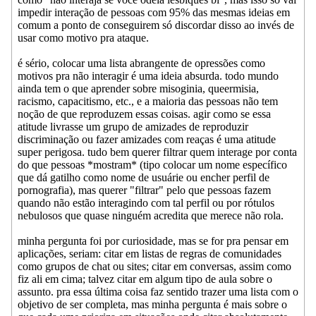
impedir interação de pessoas com 95% das mesmas ideias em
comum a ponto de conseguirem só discordar disso ao invés de
usar como motivo pra ataque.
é sério, colocar uma lista abrangente de opressões como
motivos pra não interagir é uma ideia absurda. todo mundo
ainda tem o que aprender sobre misoginia, queermisia,
racismo, capacitismo, etc., e a maioria das pessoas não tem
noção de que reproduzem essas coisas. agir como se essa
atitude livrasse um grupo de amizades de reproduzir
discriminação ou fazer amizades com reaças é uma atitude
super perigosa. tudo bem querer filtrar quem interage por conta
do que pessoas *mostram* (tipo colocar um nome específico
que dá gatilho como nome de usuárie ou encher perfil de
pornografia), mas querer "filtrar" pelo que pessoas fazem
quando não estão interagindo com tal perfil ou por rótulos
nebulosos que quase ninguém acredita que merece não rola.
minha pergunta foi por curiosidade, mas se for pra pensar em
aplicações, seriam: citar em listas de regras de comunidades
como grupos de chat ou sites; citar em conversas, assim como
fiz ali em cima; talvez citar em algum tipo de aula sobre o
assunto. pra essa última coisa faz sentido trazer uma lista com o
objetivo de ser completa, mas minha pergunta é mais sobre o