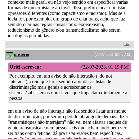
contexto mais geral, eu não vejo sentido em especificar várias
formas de queermisia, e ao invés disso prefiro focar em listar
opressões diferentes (como capacitismo e racismo). Mas se a
ideia for, por exemplo, um grupo de chat trans, acho que faz
sentido citar nas regras coisas como exorsexismo,
reducionismo de gênero e/ou transmedicalismo não serem
ideologias permitidas.
Citar
mistério
(26-07-2023, 02:42 AM )
Uriel escreveu:
(22-07-2023, 01:19 PM)
Por exemplo, em um aviso de não interação ("do not
interact"), creio que faria sentido abordar as listas de
discriminação mais gerais e acrescentar os
sistemas/subsistemas opressivos que impactam diretamente a
pessoa.
em um aviso de não interagir não faz sentido listar um monte
de discriminação, por ser um pedido abrangente demais. dizer
"transmísiques não interajam" não vai nem afastar ataques de
gente transmísica e nem pessoas cis que acham tudo bem ver
ser trans como fetiche. dá pra listar visões bem específicas,
como "não interaja se você odeia lésbiques bi", mas isso só vai