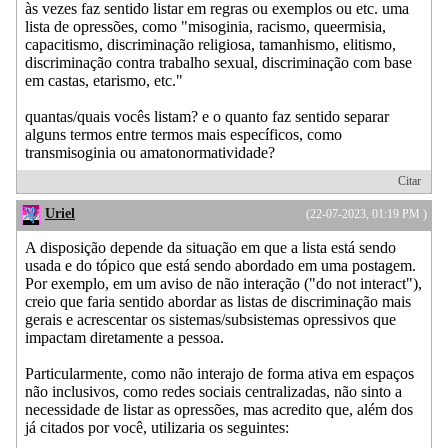
às vezes faz sentido listar em regras ou exemplos ou etc. uma
lista de opressões, como "misoginia, racismo, queermisia,
capacitismo, discriminação religiosa, tamanhismo, elitismo,
discriminação contra trabalho sexual, discriminação com base
em castas, etarismo, etc."
quantas/quais vocês listam? e o quanto faz sentido separar
alguns termos entre termos mais específicos, como
transmisoginia ou amatonormatividade?
Citar
Uriel
(22-07-2023, 01:19 PM )
A disposição depende da situação em que a lista está sendo
usada e do tópico que está sendo abordado em uma postagem.
Por exemplo, em um aviso de não interação ("do not interact"),
creio que faria sentido abordar as listas de discriminação mais
gerais e acrescentar os sistemas/subsistemas opressivos que
impactam diretamente a pessoa.
Particularmente, como não interajo de forma ativa em espaços
não inclusivos, como redes sociais centralizadas, não sinto a
necessidade de listar as opressões, mas acredito que, além dos
já citados por você, utilizaria os seguintes: