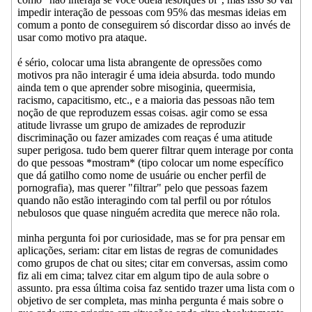
impedir interação de pessoas com 95% das mesmas ideias em
comum a ponto de conseguirem só discordar disso ao invés de
usar como motivo pra ataque.
é sério, colocar uma lista abrangente de opressões como
motivos pra não interagir é uma ideia absurda. todo mundo
ainda tem o que aprender sobre misoginia, queermisia,
racismo, capacitismo, etc., e a maioria das pessoas não tem
noção de que reproduzem essas coisas. agir como se essa
atitude livrasse um grupo de amizades de reproduzir
discriminação ou fazer amizades com reaças é uma atitude
super perigosa. tudo bem querer filtrar quem interage por conta
do que pessoas *mostram* (tipo colocar um nome específico
que dá gatilho como nome de usuárie ou encher perfil de
pornografia), mas querer "filtrar" pelo que pessoas fazem
quando não estão interagindo com tal perfil ou por rótulos
nebulosos que quase ninguém acredita que merece não rola.
minha pergunta foi por curiosidade, mas se for pra pensar em
aplicações, seriam: citar em listas de regras de comunidades
como grupos de chat ou sites; citar em conversas, assim como
fiz ali em cima; talvez citar em algum tipo de aula sobre o
assunto. pra essa última coisa faz sentido trazer uma lista com o
objetivo de ser completa, mas minha pergunta é mais sobre o