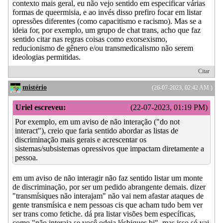
contexto mais geral, eu não vejo sentido em especificar várias
formas de queermisia, e ao invés disso prefiro focar em listar
opressões diferentes (como capacitismo e racismo). Mas se a
ideia for, por exemplo, um grupo de chat trans, acho que faz
sentido citar nas regras coisas como exorsexismo,
reducionismo de gênero e/ou transmedicalismo não serem
ideologias permitidas.
Citar
mistério
(26-07-2023, 02:42 AM )
Uriel escreveu:
(22-07-2023, 01:19 PM)
Por exemplo, em um aviso de não interação ("do not
interact"), creio que faria sentido abordar as listas de
discriminação mais gerais e acrescentar os
sistemas/subsistemas opressivos que impactam diretamente a
pessoa.
em um aviso de não interagir não faz sentido listar um monte
de discriminação, por ser um pedido abrangente demais. dizer
"transmísiques não interajam" não vai nem afastar ataques de
gente transmísica e nem pessoas cis que acham tudo bem ver
ser trans como fetiche. dá pra listar visões bem específicas,
como "não interaja se você odeia lésbiques bi", mas isso só vai