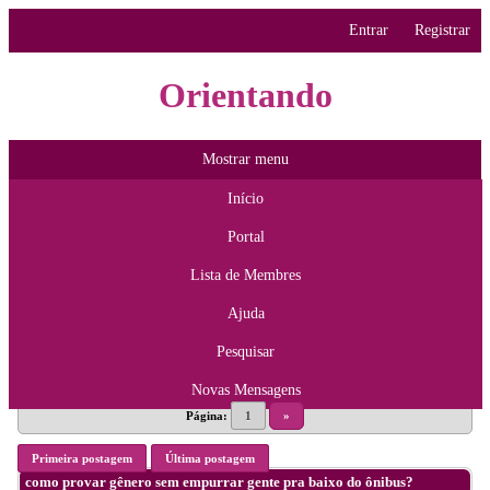
Entrar
Registrar
Orientando
Mostrar menu
Início
Portal
Lista de Membres
Ajuda
Pesquisar
Novas Mensagens
Página:
1
»
Primeira postagem
Última postagem
como provar gênero sem empurrar gente pra baixo do ônibus?