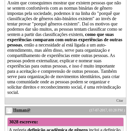
Assim que conseguimos mostrar que existem pessoas que não
se sentem confortáveis com as normas binárias de gênero
impostas pela sociedade, podemos ir na linha do "porquê que
classificações de gêneros não-binários existem" ao invés de
tentar provar "porquê gêneros existem". Daí os motivos que
podemos dar são muitos, as pessoas tentam classificar como se
sentem a partir das classificações existem,
como que suas
experiências comparam com outras experiências de outras
pessoas
, então a necessidade aí está ligada a um auto-
entendimento, mas além disso, serve para organização e
compartilhamento de experiências entre outras pessoas. As
pessoas podem externalizar, explicar e nomear suas
experiências para outras pessoas, e isso é muito importante
para a aceitação e compreensão de outras pessoas. Também
serve para organização de movimentos identitários, para criar
uma comunidade onde as pessoas podem se organizar e
solicitar direitos e reconhecimento social, é uma reivindicação
social.
Citar
Human@
(17-07-2017, 03:28 PM )
3028 escreveu:
A própria
definição acadêmica de gênero
inclui a definição