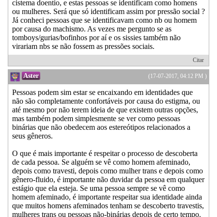
cistema doentio, e estas pessoas se identificam como homens
ou mulheres. Será que só identificam assim por pressão social ?
Já conheci pessoas que se identificavam como nb ou homem
por causa do machismo. As vezes me pergunto se as
tomboys/gurias/bofinhos por aí e os sissies também não
virariam nbs se não fossem as pressões sociais.
Citar
Aster
(17-07-2017, 04:12 PM )
Pessoas podem sim estar se encaixando em identidades que
não são completamente confortáveis por causa do estigma, ou
até mesmo por não terem ideia de que existem outras opções,
mas também podem simplesmente se ver como pessoas
binárias que não obedecem aos estereótipos relacionados a
seus gêneros.
O que é mais importante é respeitar o processo de descoberta
de cada pessoa. Se alguém se vê como homem afeminado,
depois como travesti, depois como mulher trans e depois como
gênero-fluido, é importante não duvidar da pessoa em qualquer
estágio que ela esteja. Se uma pessoa sempre se vê como
homem afeminado, é importante respeitar sua identidade ainda
que muitos homens afeminados tenham se descoberto travestis,
mulheres trans ou pessoas não-binárias depois de certo tempo.