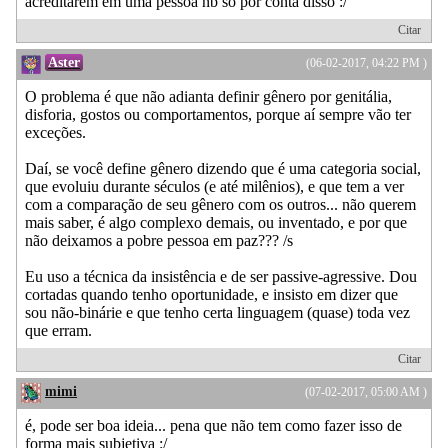
acreditarem em uma pessoa nb só por conta disso :/
Citar
Aster
(06-02-2017, 04:22 PM )
O problema é que não adianta definir gênero por genitália,
disforia, gostos ou comportamentos, porque aí sempre vão ter
exceções.
Daí, se você define gênero dizendo que é uma categoria social,
que evoluiu durante séculos (e até milênios), e que tem a ver
com a comparação de seu gênero com os outros... não querem
mais saber, é algo complexo demais, ou inventado, e por que
não deixamos a pobre pessoa em paz??? /s
Eu uso a técnica da insistência e de ser passive-agressive. Dou
cortadas quando tenho oportunidade, e insisto em dizer que
sou não-binárie e que tenho certa linguagem (quase) toda vez
que erram.
Citar
mimi
(07-02-2017, 05:00 AM )
é, pode ser boa ideia... pena que não tem como fazer isso de
forma mais subjetiva :/