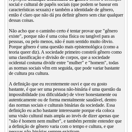
social e cultural de papéis sociais (que podem se basear em
características sexuais) e também a identidade de gênero,
então é claro que não dá pra definir gênero sem citar qualquer
dessas coisas.
Não acho que o caminho certo é tentar provar que "gênero
existe", porque não é uma coisa física ou tangível para as
pessoas, ou pelo menos, não é num sentido muito óbvio.
Porque gênero é uma questão mais epistemológica (como a
teoria queer diz). A sociedade primeiro constrói gênero como
uma classificação e divisão de corpos, que a sociedade
ocidental costuma dividir entre "mulher" e "homem", todas
as normas sociais vêm em seguida, que pode variar bastante
de cultura pra cultura.
A definição que eu recentemente ouvi e que eu gosto
bastante, é que ser uma pessoa não-binária é uma questão da
impossibilidade (ou dificuldade) de viver honestamente ou
autenticamente ou de forma mentalmente saudável, dentro
das normas sociais e culturais binárias da sociedade. Essa
definição eu acho bastante interessante porque ela coloca
uma visão cultural mais ampla ao invés de dizer apenas que
"não é homem nem mulher", e também permite entender que
a definição de gênero varia com o tempo e cultura, e que
pessoas não-binárias sempre existiram.