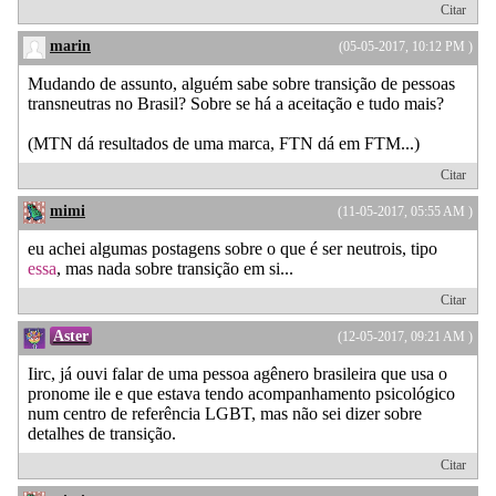
Citar
marin
(05-05-2017, 10:12 PM )
Mudando de assunto, alguém sabe sobre transição de pessoas
transneutras no Brasil? Sobre se há a aceitação e tudo mais?
(MTN dá resultados de uma marca, FTN dá em FTM...)
Citar
mimi
(11-05-2017, 05:55 AM )
eu achei algumas postagens sobre o que é ser neutrois, tipo
essa
, mas nada sobre transição em si...
Citar
Aster
(12-05-2017, 09:21 AM )
Iirc, já ouvi falar de uma pessoa agênero brasileira que usa o
pronome ile e que estava tendo acompanhamento psicológico
num centro de referência LGBT, mas não sei dizer sobre
detalhes de transição.
Citar