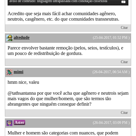
aviso de conteúdo: linguagem ultrapassada com conotação cissexista
Acredito que seja mais fácil achar comunidades agênero,
neutrois, casgênero, etc. do que comunidades transneutras.
Citar
altedude
(25-04-2017, 01:52 PM )
Parece envolver bastante remoção (pelos, seios, testículos), e
um pouco de redistribuição de gordura.
Citar
mimi
(26-04-2017, 06:54 AM )
hmm nice, valeu
@tathsantanna por que você acha que agênero e neutrois sejam
mais vagos do que mulher/homem, que são termos tão
abrangentes que ninguém consegue definir?
Citar
Aster
(26-04-2017, 03:09 PM )
Mulher e homem são categorias com nuances, que podem