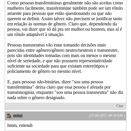
Como pessoas transfemininas geralmente não são aceitas como
mulheres facilmente, transfeminine também pode ser um rótulo
atraente para pessoas que estão questionando ou que não
querem se definir. Assim talvez não precisem se justificar tanto
em relação às normas de gênero. Claro que, dependendo da
pessoa, vai dizer que só dá pra ser mulher ou homem, mas aí é
um rótulo adaptável à situação.
Pessoas transneutras vão estar tomando decisões mais
parecidas entre agênero/gênero neutro/neutrois e transneutre,
pois são identidades tomadas com mais ou menos o mesmo
nível de seriedade, e que não possuem representatividade
suficiente na sociedade para que existam estereótipos e
policiamento de gênero no mesmo nível.
E, para pessoas não-binárias, dizer "sou uma pessoa
transfeminina" deixa claro que essa pessoa é afetada por
transmisoginia, enquanto "sou uma pessoa transneutra" não diz
nada sobre o gênero designado.
Citar
mimi
(27-04-2017, 08:34 AM )
hmm, entendi