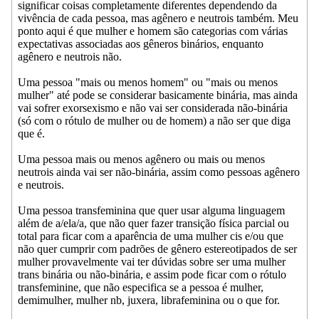
significar coisas completamente diferentes dependendo da
vivência de cada pessoa, mas agênero e neutrois também. Meu
ponto aqui é que mulher e homem são categorias com várias
expectativas associadas aos gêneros binários, enquanto
agênero e neutrois não.
Uma pessoa "mais ou menos homem" ou "mais ou menos
mulher" até pode se considerar basicamente binária, mas ainda
vai sofrer exorsexismo e não vai ser considerada não-binária
(só com o rótulo de mulher ou de homem) a não ser que diga
que é.
Uma pessoa mais ou menos agênero ou mais ou menos
neutrois ainda vai ser não-binária, assim como pessoas agênero
e neutrois.
Uma pessoa transfeminina que quer usar alguma linguagem
além de a/ela/a, que não quer fazer transição física parcial ou
total para ficar com a aparência de uma mulher cis e/ou que
não quer cumprir com padrões de gênero estereotipados de ser
mulher provavelmente vai ter dúvidas sobre ser uma mulher
trans binária ou não-binária, e assim pode ficar com o rótulo
transfeminine, que não especifica se a pessoa é mulher,
demimulher, mulher nb, juxera, librafeminina ou o que for.