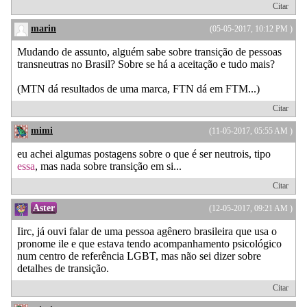
Citar
marin
(05-05-2017, 10:12 PM )
Mudando de assunto, alguém sabe sobre transição de pessoas
transneutras no Brasil? Sobre se há a aceitação e tudo mais?
(MTN dá resultados de uma marca, FTN dá em FTM...)
Citar
mimi
(11-05-2017, 05:55 AM )
eu achei algumas postagens sobre o que é ser neutrois, tipo
essa
, mas nada sobre transição em si...
Citar
Aster
(12-05-2017, 09:21 AM )
Iirc, já ouvi falar de uma pessoa agênero brasileira que usa o
pronome ile e que estava tendo acompanhamento psicológico
num centro de referência LGBT, mas não sei dizer sobre
detalhes de transição.
Citar