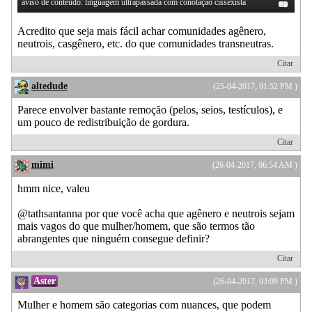
aviso de conteúdo: linguagem ultrapassada com conotação cissexista
Acredito que seja mais fácil achar comunidades agênero,
neutrois, casgênero, etc. do que comunidades transneutras.
Citar
altedude
(25-04-2017, 01:52 PM )
Parece envolver bastante remoção (pelos, seios, testículos), e
um pouco de redistribuição de gordura.
Citar
mimi
(26-04-2017, 06:54 AM )
hmm nice, valeu
@tathsantanna por que você acha que agênero e neutrois sejam
mais vagos do que mulher/homem, que são termos tão
abrangentes que ninguém consegue definir?
Citar
Aster
(26-04-2017, 03:09 PM )
Mulher e homem são categorias com nuances, que podem