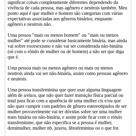
significar coisas completamente diferentes dependendo da
vivência de cada pessoa, mas agênero e neutrois também. Meu
ponto aqui é que mulher e homem são categorias com várias
expectativas associadas aos gêneros binários, enquanto
agênero e neutrois não.
Uma pessoa "mais ou menos homem" ou "mais ou menos
mulher" até pode se considerar basicamente binária, mas ainda
vai sofrer exorsexismo e não vai ser considerada não-binária
(só com o rótulo de mulher ou de homem) a não ser que diga
que é.
Uma pessoa mais ou menos agênero ou mais ou menos
neutrois ainda vai ser não-binária, assim como pessoas agênero
e neutrois.
Uma pessoa transfeminina que quer usar alguma linguagem
além de a/ela/a, que não quer fazer transição física parcial ou
total para ficar com a aparência de uma mulher cis e/ou que
não quer cumprir com padrões de gênero estereotipados de ser
mulher provavelmente vai ter dúvidas sobre ser uma mulher
trans binária ou não-binária, e assim pode ficar com o rótulo
transfeminine, que não especifica se a pessoa é mulher,
demimulher, mulher nb, juxera, librafeminina ou o que for.