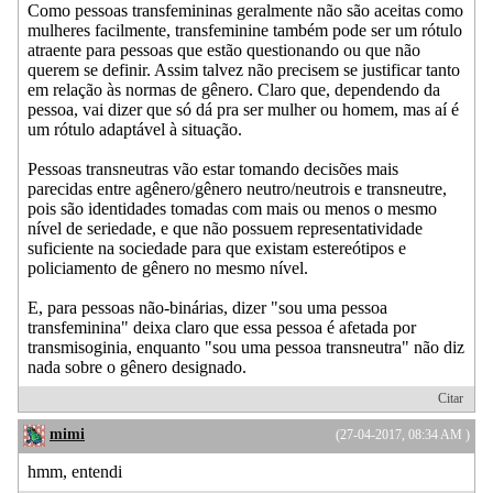
Como pessoas transfemininas geralmente não são aceitas como
mulheres facilmente, transfeminine também pode ser um rótulo
atraente para pessoas que estão questionando ou que não
querem se definir. Assim talvez não precisem se justificar tanto
em relação às normas de gênero. Claro que, dependendo da
pessoa, vai dizer que só dá pra ser mulher ou homem, mas aí é
um rótulo adaptável à situação.
Pessoas transneutras vão estar tomando decisões mais
parecidas entre agênero/gênero neutro/neutrois e transneutre,
pois são identidades tomadas com mais ou menos o mesmo
nível de seriedade, e que não possuem representatividade
suficiente na sociedade para que existam estereótipos e
policiamento de gênero no mesmo nível.
E, para pessoas não-binárias, dizer "sou uma pessoa
transfeminina" deixa claro que essa pessoa é afetada por
transmisoginia, enquanto "sou uma pessoa transneutra" não diz
nada sobre o gênero designado.
Citar
mimi
(27-04-2017, 08:34 AM )
hmm, entendi