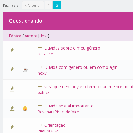
Páginas (2):
« Anterior
1
2
Questionando
Tópico
/
Autore
[
desc
]
Dúvidas sobre o meu gênero
0 Voto(s) 
NoName
Dúvida com gênero ou em como agir
0 Voto(s) 
noxy
será que demiboy é o termo que melhor me 
0 Voto(s) 
patrick
Dúvida sexual importante!
0 Voto(s) 
RevenantPirocadefoice
Orientação
0 Voto(s) 
Rimura2074