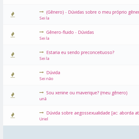
(Gênero) - Dúvidas sobre o meu próprio gêne
0 Voto(s) 
Sei la
Gênero-fluido - Dúvidas
0 Voto(s) 
Sei la
Estaria eu sendo preconceituoso?
0 Voto(s) 
Sei la
Dúvida
0 Voto(s) 
Sei não
Sou xenine ou maverique? (meu gênero)
0 Voto(s) 
unã
Dúvida sobre aegossexualidade [ac: aborda at
0 Voto(s) 
Uriel