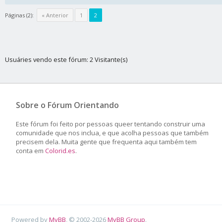
Páginas (2):
« Anterior
1
2
Usuáries vendo este fórum: 2 Visitante(s)
Sobre o Fórum Orientando
Este fórum foi feito por pessoas queer tentando construir uma
comunidade que nos inclua, e que acolha pessoas que também
precisem dela. Muita gente que frequenta aqui também tem
conta em
Colorid.es
.
Powered by
MyBB
, © 2002-2026
MyBB Group
.