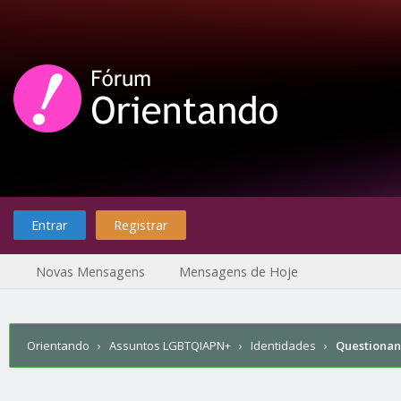
Entrar
Registrar
Novas Mensagens
Mensagens de Hoje
Orientando
›
Assuntos LGBTQIAPN+
›
Identidades
›
Questiona