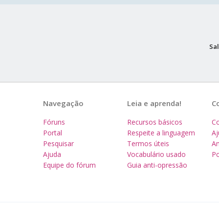
Sal
Navegação
Leia e aprenda!
C
Fóruns
Recursos básicos
Co
Portal
Respeite a linguagem
A
Pesquisar
Termos úteis
Am
Ajuda
Vocabulário usado
Po
Equipe do fórum
Guia anti-opressão