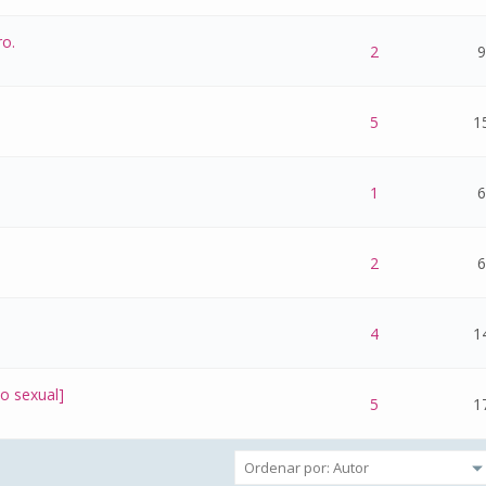
ro.
- 0 de 5 na totalidade
1
2
3
4
5
2
9
- 0 de 5 na totalidade
1
2
3
4
5
5
1
- 0 de 5 na totalidade
1
2
3
4
5
1
6
- 0 de 5 na totalidade
1
2
3
4
5
2
6
- 0 de 5 na totalidade
1
2
3
4
5
4
1
o sexual]
- 0 de 5 na totalidade
1
2
3
4
5
5
1