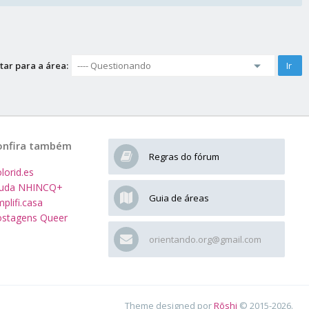
tar para a área:
onfira também
Regras do fórum
lorid.es
juda NHINCQ+
Guia de áreas
plifi.casa
stagens Queer
orientando.org@gmail.com
Theme designed por
Rōshi
© 2015-2026.