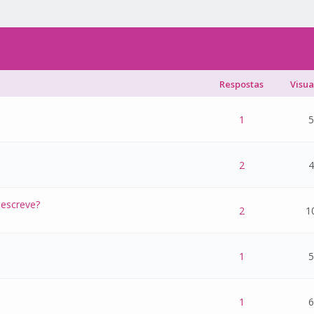
Respostas
Visua
- 0 de 5 na totalidade
1
2
3
4
5
1
5
- 0 de 5 na totalidade
1
2
3
4
5
2
4
descreve?
- 0 de 5 na totalidade
1
2
3
4
5
2
1
- 0 de 5 na totalidade
1
2
3
4
5
1
5
- 0 de 5 na totalidade
1
2
3
4
5
1
6