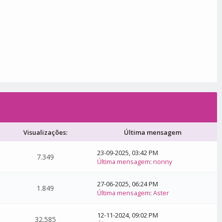
Visualizações:
Última mensagem
23-09-2025, 03:42 PM
7.349
Última mensagem
:
nonny
27-06-2025, 06:24 PM
1.849
Última mensagem
:
Aster
12-11-2024, 09:02 PM
32.585