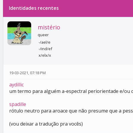
Identidades recentes
0 votos - 0 média
1
2
3
4
5
mistério
queer
-/ael/e
-/ind/ef
x/elx/x
19-03-2021, 07:18 PM
aydillic
um termo para alguém a-espectral periorientade e/ou q
spadille
rótulo neutro para aroace que não presume que a pess
(vou deixar a tradução pra vocês)