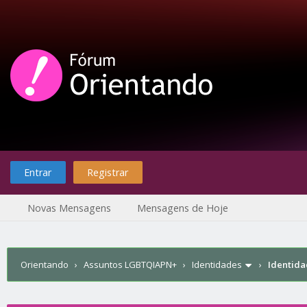
Entrar
Registrar
Novas Mensagens
Mensagens de Hoje
Orientando
›
Assuntos LGBTQIAPN+
›
Identidades
›
Identida