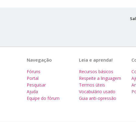
Sal
Navegação
Leia e aprenda!
C
Fóruns
Recursos básicos
Co
Portal
Respeite a linguagem
A
Pesquisar
Termos úteis
Am
Ajuda
Vocabulário usado
Po
Equipe do fórum
Guia anti-opressão