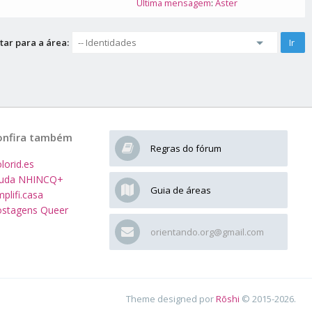
Última mensagem
:
Aster
tar para a área:
onfira também
Regras do fórum
lorid.es
juda NHINCQ+
Guia de áreas
plifi.casa
stagens Queer
orientando.org@gmail.com
Theme designed por
Rōshi
© 2015-2026.