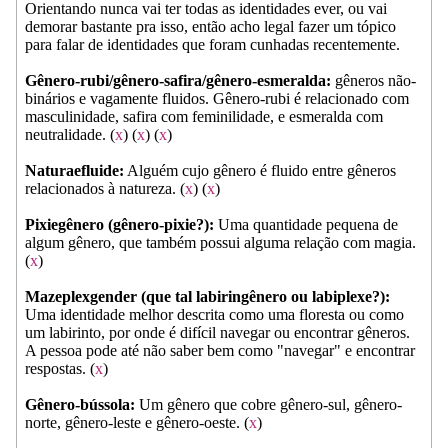
Orientando nunca vai ter todas as identidades ever, ou vai
demorar bastante pra isso, então acho legal fazer um tópico
para falar de identidades que foram cunhadas recentemente.
Gênero-rubi/gênero-safira/gênero-esmeralda:
gêneros não-
binários e vagamente fluidos. Gênero-rubi é relacionado com
masculinidade, safira com feminilidade, e esmeralda com
neutralidade. (
x
) (
x
) (
x
)
Naturaefluide:
Alguém cujo gênero é fluido entre gêneros
relacionados à natureza. (
x
) (
x
)
Pixiegênero (gênero-pixie?):
Uma quantidade pequena de
algum gênero, que também possui alguma relação com magia.
(
x
)
Mazeplexgender (que tal labiringênero ou labiplexe?):
Uma identidade melhor descrita como uma floresta ou como
um labirinto, por onde é difícil navegar ou encontrar gêneros.
A pessoa pode até não saber bem como "navegar" e encontrar
respostas. (
x
)
Gênero-bússola:
Um gênero que cobre gênero-sul, gênero-
norte, gênero-leste e gênero-oeste. (
x
)