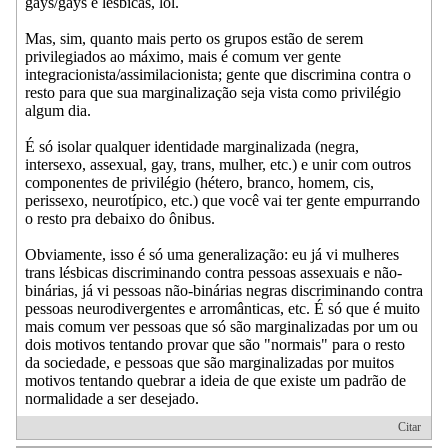
gays/gays e lésbicas, lol.
Mas, sim, quanto mais perto os grupos estão de serem
privilegiados ao máximo, mais é comum ver gente
integracionista/assimilacionista; gente que discrimina contra o
resto para que sua marginalização seja vista como privilégio
algum dia.
É só isolar qualquer identidade marginalizada (negra,
intersexo, assexual, gay, trans, mulher, etc.) e unir com outros
componentes de privilégio (hétero, branco, homem, cis,
perissexo, neurotípico, etc.) que você vai ter gente empurrando
o resto pra debaixo do ônibus.
Obviamente, isso é só uma generalização: eu já vi mulheres
trans lésbicas discriminando contra pessoas assexuais e não-
binárias, já vi pessoas não-binárias negras discriminando contra
pessoas neurodivergentes e arromânticas, etc. É só que é muito
mais comum ver pessoas que só são marginalizadas por um ou
dois motivos tentando provar que são "normais" para o resto
da sociedade, e pessoas que são marginalizadas por muitos
motivos tentando quebrar a ideia de que existe um padrão de
normalidade a ser desejado.
Citar