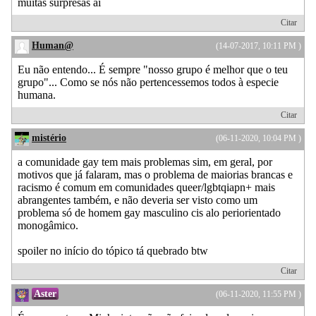
muitas surpresas aí
Citar
Human@
(14-07-2017, 10:11 PM )
Eu não entendo... É sempre "nosso grupo é melhor que o teu
grupo"... Como se nós não pertencessemos todos à especie
humana.
Citar
mistério
(06-11-2020, 10:04 PM )
a comunidade gay tem mais problemas sim, em geral, por
motivos que já falaram, mas o problema de maiorias brancas e
racismo é comum em comunidades queer/lgbtqiapn+ mais
abrangentes também, e não deveria ser visto como um
problema só de homem gay masculino cis alo periorientado
monogâmico.
spoiler no início do tópico tá quebrado btw
Citar
Aster
(06-11-2020, 11:55 PM )