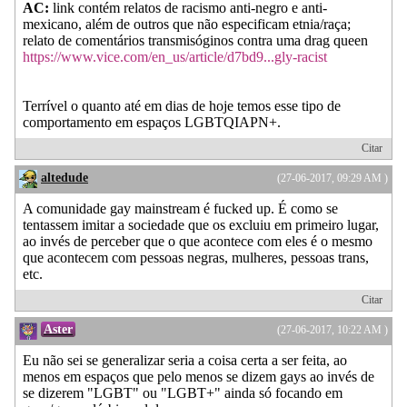
AC:
link contém relatos de racismo anti-negro e anti-
mexicano, além de outros que não especificam etnia/raça;
relato de comentários transmisóginos contra uma drag queen
https://www.vice.com/en_us/article/d7bd9...gly-racist
Terrível o quanto até em dias de hoje temos esse tipo de
comportamento em espaços LGBTQIAPN+.
Citar
altedude
(27-06-2017, 09:29 AM )
A comunidade gay mainstream é fucked up. É como se
tentassem imitar a sociedade que os excluiu em primeiro lugar,
ao invés de perceber que o que acontece com eles é o mesmo
que acontecem com pessoas negras, mulheres, pessoas trans,
etc.
Citar
Aster
(27-06-2017, 10:22 AM )
Eu não sei se generalizar seria a coisa certa a ser feita, ao
menos em espaços que pelo menos se dizem gays ao invés de
se dizerem "LGBT" ou "LGBT+" ainda só focando em