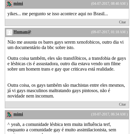
mimi
(04-07-2017, 08:40 AM )
yikes... me pergunto se isso acontece aqui no Brasil...
Citar
Human@
(09-07-2017, 01:18 AM )
Não me assusta os bares gays serem xenofobicos, outro dia vi
um documentário da bbc sobre isto.
Outra coisa também, eles são transfóbicos, a transfobia de gays
e lésbicas cis é assustadora, outro dia estava vendo um filme
sobre um homem trans e gay que criticava está realidade.
Outra coisa, os gays também são machistas entre eles mesmos,
já vi gays masculinos maltratando gays pintosos, não é
novidade nem incomum.
Citar
mimi
(10-07-2017, 06:34 AM )
^ yeah, a comunidade lésbica tem muita influência terf,
enquanto a comunidade gay é muito assimilacionista, sem