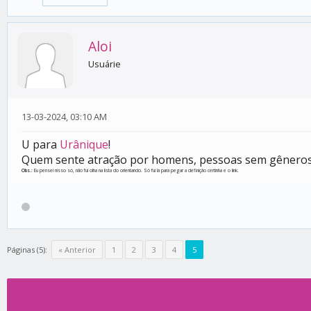
Aloi
Usuárie
13-03-2024, 03:10 AM
U para
Urânique
!
Quem sente atração por homens, pessoas sem gêneros 
Obs.
: Eu pensei nisso só, não fui olha na lista do orientando. Só fui lá para pegar a definição certinha e o link.
Páginas (5):
« Anterior
1
2
3
4
5