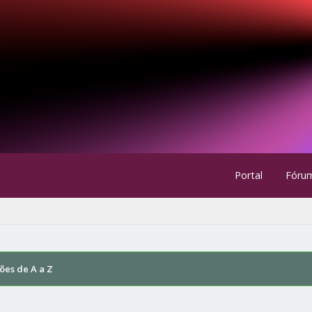
Portal
Fóru
ões de A a Z