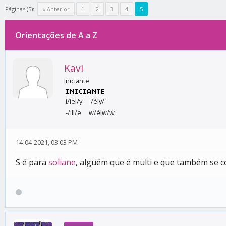
Páginas (5):
« Anterior
1
2
3
4
5
Orientações de A a Z
0 votos - 0 média
1
2
3
4
5
Kavi
Iniciante
i/iel/y
-/ély/'
-/ili/e
w/élw/w
14-04-2021, 03:03 PM
S é para
soliane
, alguém que é multi e que também se c