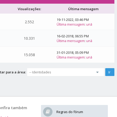
Visualizações:
Última mensagem
19-11-2022, 03:46 PM
2.552
Última mensagem
:
unã
16-02-2018, 06:55 PM
10.331
Última mensagem
:
unã
31-01-2018, 05:09 PM
15.058
Última mensagem
:
unã
tar para a área:
onfira também
Regras do fórum