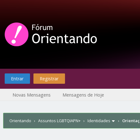
Entrar
Registrar
Novas Mensagens
Mensagens de Hoje
Orientando
›
Assuntos LGBTQIAPN+
›
Identidades
›
Orientaç