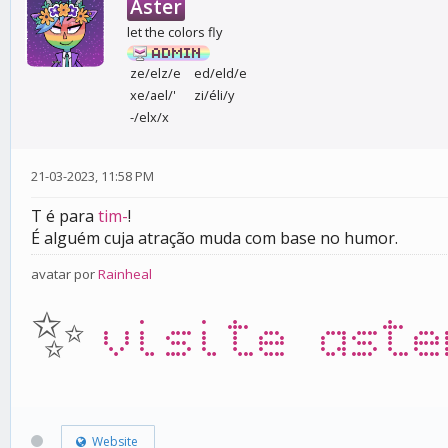
Aster
let the colors fly
ze/elz/e
ed/eld/e
xe/ael/'
zi/éli/y
-/elx/x
21-03-2023, 11:58 PM
T é para
tim-
!
É alguém cuja atração muda com base no humor.
avatar por
Rainheal
✨
visite aste
Website