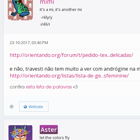
mimi
it's a mi, it's another mi
-/ély/y
i/éli/i
23-10-2017, 03:40 PM
http://orientando.org/forum/t/pedido-tex...delicadas/
e não, travesti não tem muito a ver com andrógine na 
http://orientando.org/listas/lista-de-ge...sfeminine/
confira
esta lista de palavras
<3
Website
Aster
let the colors fly