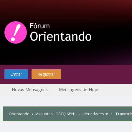
Entrar
Registrar
Novas Mensagens
Mensagens de Hoje
Orientando
›
Assuntos LGBTQIAPN+
›
Identidades
›
Travesti