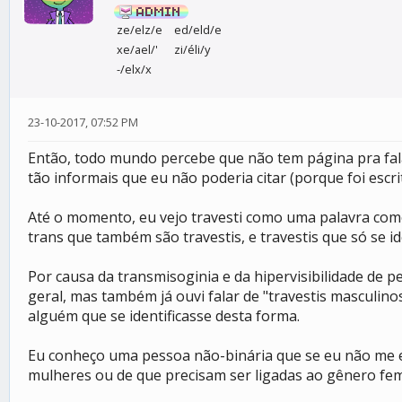
ze/elz/e
ed/eld/e
xe/ael/'
zi/éli/y
-/elx/x
23-10-2017, 07:52 PM
Então, todo mundo percebe que não tem página pra fala
tão informais que eu não poderia citar (porque foi esc
Até o momento, eu vejo travesti como uma palavra como
trans que também são travestis, e travestis que só se i
Por causa da transmisoginia e da hipervisibilidade de p
geral, mas também já ouvi falar de "travestis masculin
alguém que se identificasse desta forma.
Eu conheço uma pessoa não-binária que se eu não me eng
mulheres ou de que precisam ser ligadas ao gênero fem