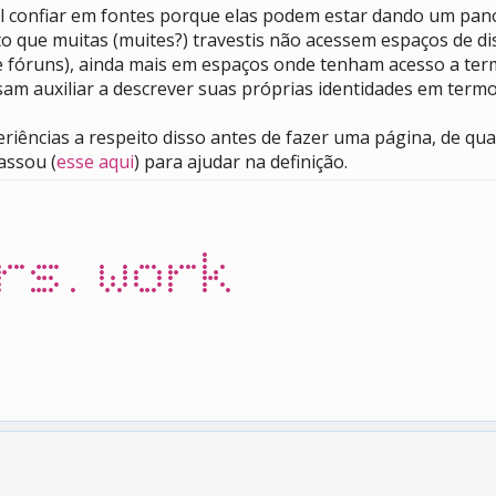
il confiar em fontes porque elas podem estar dando um pan
to que muitas (muites?) travestis não acessem espaços de di
e fóruns), ainda mais em espaços onde tenham acesso a ter
am auxiliar a descrever suas próprias identidades em termo
eriências a respeito disso antes de fazer uma página, de q
assou (
esse aqui
) para ajudar na definição.
rs.work