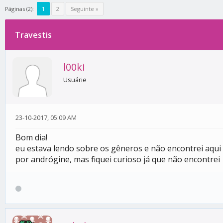
Páginas (2):
1
2
Seguinte »
Travestis
0 votos - 0 média
1
2
3
4
5
l00ki
Usuárie
23-10-2017, 05:09 AM
Bom dia!
eu estava lendo sobre os gêneros e não encontrei aqui n
por andrógine, mas fiquei curioso já que não encontrei