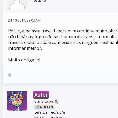
Usuárie
24-10-2017, 08:02 AM
Pois é, a palavra travesti para mim continua muito ob
não binárias, logo não se chamam de trans, e normalme
travesti é tão falada e conhecida mas ninguém realme
informar melhor.
Muito obrigado!
Aster
let the colors fly
ze/elz/e
ed/eld/e
xe/ael/'
zi/éli/y