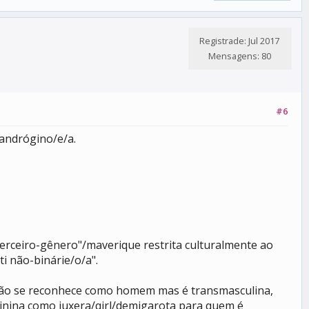
Registrade: Jul 2017
Mensagens: 80
#6
 andrógino/e/a.
terceiro-gênero"/maverique restrita culturalmente ao
i não-binárie/o/a".
 não se reconhece como homem mas é transmasculina,
eminina como juxera/qirl/demigarota para quem é