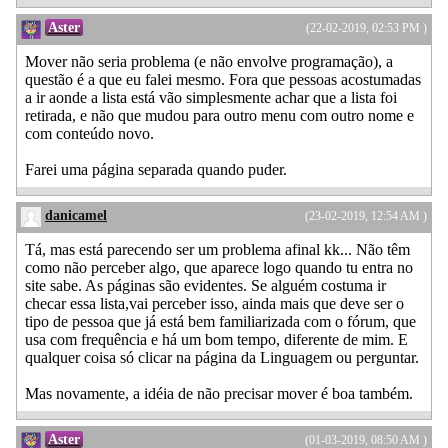
Aster
(22-02-2019, 02:53 PM )
Mover não seria problema (e não envolve programação), a
questão é a que eu falei mesmo. Fora que pessoas acostumadas
a ir aonde a lista está vão simplesmente achar que a lista foi
retirada, e não que mudou para outro menu com outro nome e
com conteúdo novo.
Farei uma página separada quando puder.
danicamel
(23-02-2019, 12:54 AM )
Tá, mas está parecendo ser um problema afinal kk... Não têm
como não perceber algo, que aparece logo quando tu entra no
site sabe. As páginas são evidentes. Se alguém costuma ir
checar essa lista,vai perceber isso, ainda mais que deve ser o
tipo de pessoa que já está bem familiarizada com o fórum, que
usa com frequência e há um bom tempo, diferente de mim. E
qualquer coisa só clicar na página da Linguagem ou perguntar.
Mas novamente, a idéia de não precisar mover é boa também.
Aster
(01-03-2019, 08:50 AM )