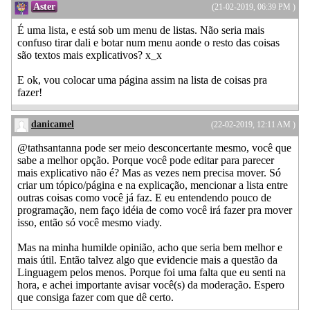
Aster
(21-02-2019, 06:39 PM )
É uma lista, e está sob um menu de listas. Não seria mais
confuso tirar dali e botar num menu aonde o resto das coisas
são textos mais explicativos? x_x
E ok, vou colocar uma página assim na lista de coisas pra
fazer!
danicamel
(22-02-2019, 12:11 AM )
@tathsantanna pode ser meio desconcertante mesmo, você que
sabe a melhor opção. Porque você pode editar para parecer
mais explicativo não é? Mas as vezes nem precisa mover. Só
criar um tópico/página e na explicação, mencionar a lista entre
outras coisas como você já faz. E eu entendendo pouco de
programação, nem faço idéia de como você irá fazer pra mover
isso, então só você mesmo viady.
Mas na minha humilde opinião, acho que seria bem melhor e
mais útil. Então talvez algo que evidencie mais a questão da
Linguagem pelos menos. Porque foi uma falta que eu senti na
hora, e achei importante avisar você(s) da moderação. Espero
que consiga fazer com que dê certo.