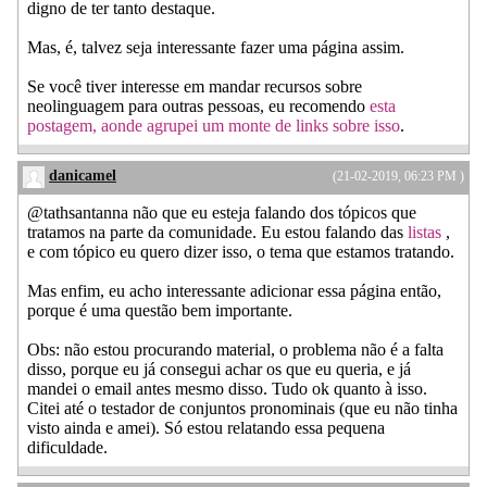
digno de ter tanto destaque.
Mas, é, talvez seja interessante fazer uma página assim.
Se você tiver interesse em mandar recursos sobre
neolinguagem para outras pessoas, eu recomendo
esta
postagem, aonde agrupei um monte de links sobre isso
.
danicamel
(21-02-2019, 06:23 PM )
@tathsantanna não que eu esteja falando dos tópicos que
tratamos na parte da comunidade. Eu estou falando das
listas
,
e com tópico eu quero dizer isso, o tema que estamos tratando.
Mas enfim, eu acho interessante adicionar essa página então,
porque é uma questão bem importante.
Obs: não estou procurando material, o problema não é a falta
disso, porque eu já consegui achar os que eu queria, e já
mandei o email antes mesmo disso. Tudo ok quanto à isso.
Citei até o testador de conjuntos pronominais (que eu não tinha
visto ainda e amei). Só estou relatando essa pequena
dificuldade.