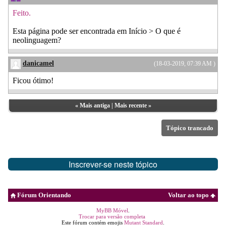
Feito.
Esta página pode ser encontrada em Início > O que é
neolinguagem?
danicamel
(18-03-2019, 07:39 AM )
Ficou ótimo!
«
Mais antiga
|
Mais recente
»
Tópico trancado
Inscrever-se neste tópico
Fórum Orientando
Voltar ao topo
MyBB Móvel
.
Trocar para versão completa
Este fórum contém emojis
Mutant Standard
.