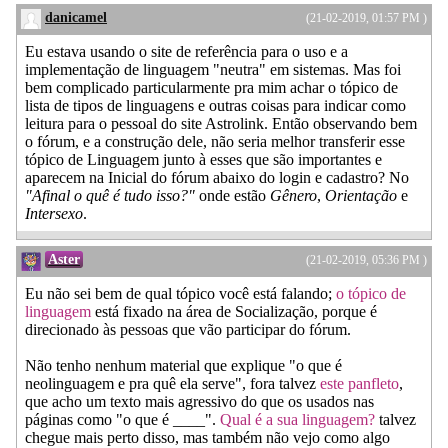
danicamel
(21-02-2019, 01:57 PM )
Eu estava usando o site de referência para o uso e a
implementação de linguagem "neutra" em sistemas. Mas foi
bem complicado particularmente pra mim achar o tópico de
lista de tipos de linguagens e outras coisas para indicar como
leitura para o pessoal do site Astrolink. Então observando bem
o fórum, e a construção dele, não seria melhor transferir esse
tópico de Linguagem junto à esses que são importantes e
aparecem na Inicial do fórum abaixo do login e cadastro? No
"Afinal o quê é tudo isso?"
onde estão
Gênero
,
Orientação
e
Intersexo
.
Aster
(21-02-2019, 05:36 PM )
Eu não sei bem de qual tópico você está falando;
o tópico de
linguagem
está fixado na área de Socialização, porque é
direcionado às pessoas que vão participar do fórum.
Não tenho nenhum material que explique "o que é
neolinguagem e pra quê ela serve", fora talvez
este panfleto
,
que acho um texto mais agressivo do que os usados nas
páginas como "o que é ____".
Qual é a sua linguagem?
talvez
chegue mais perto disso, mas também não vejo como algo