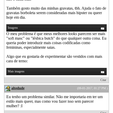
Também gosto muito das minhas gravatas, tbh. Ajuda o fato de
gravatas borboleta serem consideradas mais hipster ou queer
hoje em dia.
Imagens
O meu problema é que meus melhores looks parecem ser mais
"soft masc" ou "lésbica butch" do que qualquer outra coisa. Eu
queria poder introduzir mais coisas codificadas como
femininas, especialmente saias.
Algo que eu gostaria de experimentar são vestidos com mais
cara de terno:
Mais imagens
Citar
altedude
(09-01-2017, 01:27 PM )
Eu tenho um problema similar. Não me importaria em ter um
estilo mais queer, mas como vou fazer isso sem parecer
mulher? :I
Citar