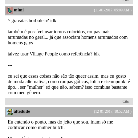
mimi
(11-01-2017, 05:09 AM )
^ gravatas borboleta? idk
também é possível usar ternos coloridos, roupas mais
arrumadas no geral... já que associam homens arrumados com
homens gays
talvez usar Village People como referência? idk
---
eu sei que essas coisas não são tão queer assim, mas eu gosto
de moda alternativa, como roupas góticas, lolita e steampunk. é
tipo... ser "mulher" só que não, sabem? isso combina bastante
com meu gênero.
Citar
altedude
(12-01-2017, 10:52 AM )
Eu entendo o ponto, mas do jeito que sou, iriam só me
codificar como mulher butch.