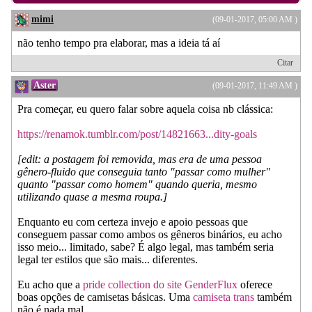
mimi
(09-01-2017, 05:00 AM )
não tenho tempo pra elaborar, mas a ideia tá aí
Citar
Aster
(09-01-2017, 11:49 AM )
Pra começar, eu quero falar sobre aquela coisa nb clássica:
https://renamok.tumblr.com/post/14821663...dity-goals
[edit: a postagem foi removida, mas era de uma pessoa
gênero-fluido que conseguia tanto "passar como mulher"
quanto "passar como homem" quando queria, mesmo
utilizando quase a mesma roupa.]
Enquanto eu com certeza invejo e apoio pessoas que
conseguem passar como ambos os gêneros binários, eu acho
isso meio... limitado, sabe? É algo legal, mas também seria
legal ter estilos que são mais... diferentes.
Eu acho que a
pride collection do site GenderFlux
oferece
boas opções de camisetas básicas. Uma
camiseta trans
também
não é nada mal.