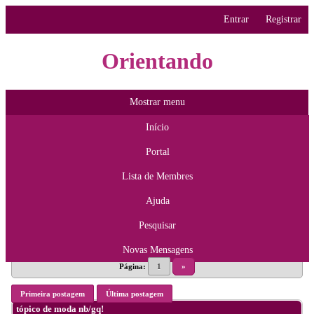
Entrar
Registrar
Orientando
Mostrar menu
Início
Portal
Lista de Membres
Ajuda
Pesquisar
Novas Mensagens
Página:
1
»
Primeira postagem
Última postagem
tópico de moda nb/gq!