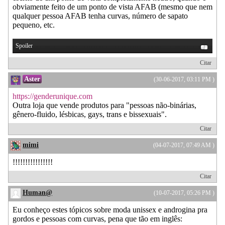
obviamente feito de um ponto de vista AFAB (mesmo que nem
qualquer pessoa AFAB tenha curvas, número de sapato
pequeno, etc.
Spoiler
Citar
Aster
(30-06-2017, 03:11 PM )
https://genderunique.com
Outra loja que vende produtos para "pessoas não-binárias,
gênero-fluido, lésbicas, gays, trans e bissexuais".
Citar
mimi
(04-07-2017, 07:49 AM )
!!!!!!!!!!!!!!!!
Citar
Human@
(10-07-2017, 05:26 PM )
Eu conheço estes tópicos sobre moda unissex e androgina pra
gordos e pessoas com curvas, pena que tão em inglês: