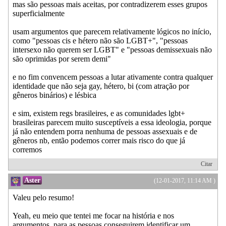
mas são pessoas mais aceitas, por contradizerem esses grupos
superficialmente
usam argumentos que parecem relativamente lógicos no início,
como "pessoas cis e hétero não são LGBT+", "pessoas
intersexo não querem ser LGBT" e "pessoas demissexuais não
são oprimidas por serem demi"
e no fim convencem pessoas a lutar ativamente contra qualquer
identidade que não seja gay, hétero, bi (com atração por
gêneros binários) e lésbica
e sim, existem regs brasileires, e as comunidades lgbt+
brasileiras parecem muito susceptíveis a essa ideologia, porque
já não entendem porra nenhuma de pessoas assexuais e de
gêneros nb, então podemos correr mais risco do que já
corremos
Citar
Aster
(12-01-2017, 11:14 AM )
Valeu pelo resumo!
Yeah, eu meio que tentei me focar na história e nos
argumentos, para as pessoas conseguirem identificar um