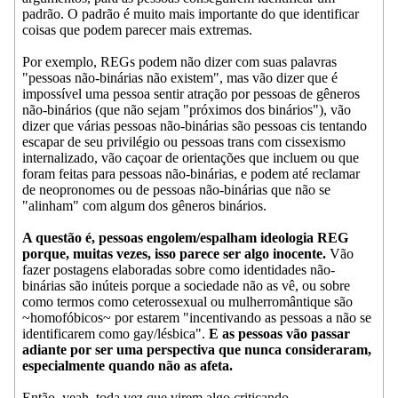
padrão. O padrão é muito mais importante do que identificar
coisas que podem parecer mais extremas.
Por exemplo, REGs podem não dizer com suas palavras
"pessoas não-binárias não existem", mas vão dizer que é
impossível uma pessoa sentir atração por pessoas de gêneros
não-binários (que não sejam "próximos dos binários"), vão
dizer que várias pessoas não-binárias são pessoas cis tentando
escapar de seu privilégio ou pessoas trans com cissexismo
internalizado, vão caçoar de orientações que incluem ou que
foram feitas para pessoas não-binárias, e podem até reclamar
de neopronomes ou de pessoas não-binárias que não se
"alinham" com algum dos gêneros binários.
A questão é, pessoas engolem/espalham ideologia REG
porque, muitas vezes, isso parece ser algo inocente.
Vão
fazer postagens elaboradas sobre como identidades não-
binárias são inúteis porque a sociedade não as vê, ou sobre
como termos como ceterossexual ou mulherromântique são
~homofóbicos~ por estarem "incentivando as pessoas a não se
identificarem como gay/lésbica".
E as pessoas vão passar
adiante por ser uma perspectiva que nunca consideraram,
especialmente quando não as afeta.
Então, yeah, toda vez que virem algo criticando