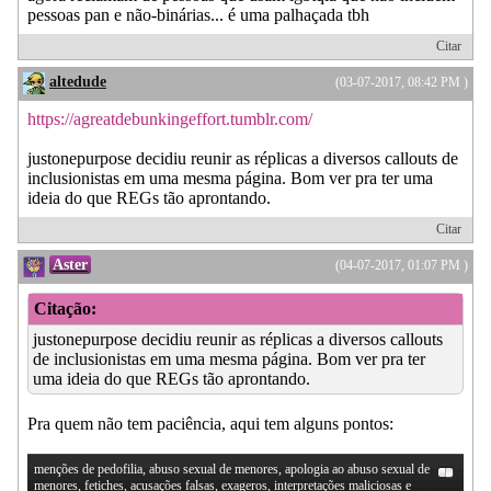
pessoas pan e não-binárias... é uma palhaçada tbh
Citar
altedude
(03-07-2017, 08:42 PM )
https://agreatdebunkingeffort.tumblr.com/
justonepurpose decidiu reunir as réplicas a diversos callouts de
inclusionistas em uma mesma página. Bom ver pra ter uma
ideia do que REGs tão aprontando.
Citar
Aster
(04-07-2017, 01:07 PM )
Citação:
justonepurpose decidiu reunir as réplicas a diversos callouts
de inclusionistas em uma mesma página. Bom ver pra ter
uma ideia do que REGs tão aprontando.
Pra quem não tem paciência, aqui tem alguns pontos:
menções de pedofilia, abuso sexual de menores, apologia ao abuso sexual de
menores, fetiches, acusações falsas, exageros, interpretações maliciosas e