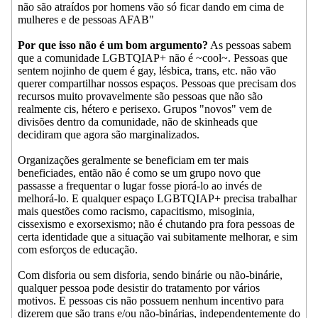
não são atraídos por homens vão só ficar dando em cima de
mulheres e de pessoas AFAB"
Por que isso não é um bom argumento?
As pessoas sabem
que a comunidade LGBTQIAP+ não é ~cool~. Pessoas que
sentem nojinho de quem é gay, lésbica, trans, etc. não vão
querer compartilhar nossos espaços. Pessoas que precisam dos
recursos muito provavelmente são pessoas que não são
realmente cis, hétero e perisexo. Grupos "novos" vem de
divisões dentro da comunidade, não de skinheads que
decidiram que agora são marginalizados.
Organizações geralmente se beneficiam em ter mais
beneficiades, então não é como se um grupo novo que
passasse a frequentar o lugar fosse piorá-lo ao invés de
melhorá-lo. E qualquer espaço LGBTQIAP+ precisa trabalhar
mais questões como racismo, capacitismo, misoginia,
cissexismo e exorsexismo; não é chutando pra fora pessoas de
certa identidade que a situação vai subitamente melhorar, e sim
com esforços de educação.
Com disforia ou sem disforia, sendo binárie ou não-binárie,
qualquer pessoa pode desistir do tratamento por vários
motivos. E pessoas cis não possuem nenhum incentivo para
dizerem que são trans e/ou não-binárias, independentemente do