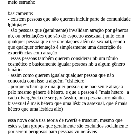
meio estranho
basicamente:
- existem pessoas que não querem incluir parte da comunidade
lgbtqiap+
- são pessoas que (geralmente) invalidam atração por gêneros
nb, ou orientações que são do espectro assexual (junto com
qualquer pessoa que use orientações além da sexual), sendo
que qualquer orientação é simplesmente uma descrição de
experiências com atração
- essas pessoas também querem considerar nb um rótulo
cosmético e basicamente igualar pessoas nb a algum gênero
binário
- assim como querem igualar qualquer pessoa que não
concorda com isso a alguém "cishétero"
- porque acham que qualquer pessoa que não sente atração
pelo mesmo gênero é hétero, e que a pessoa é "mais hétero" a
cada divergência de ser gay (assim, uma pessoa arromântica
bissexual é mais hétero que uma lésbica assexual, que é mais
hétero que uma lésbica allo)
essa nova onda usa teoria de twerfs e truscum, mesmo que
estes sejam grupos que geralmente são excluídos socialmente
por serem perigosos para pessoas vulneráveis