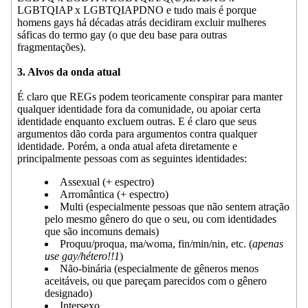
LGBTQIAP x LGBTQIAPDNO e tudo mais é porque
homens gays há décadas atrás decidiram excluir mulheres
sáficas do termo gay (o que deu base para outras
fragmentações).
3. Alvos da onda atual
É claro que REGs podem teoricamente conspirar para manter
qualquer identidade fora da comunidade, ou apoiar certa
identidade enquanto excluem outras. E é claro que seus
argumentos dão corda para argumentos contra qualquer
identidade. Porém, a onda atual afeta diretamente e
principalmente pessoas com as seguintes identidades:
Assexual (+ espectro)
Arromântica (+ espectro)
Multi (especialmente pessoas que não sentem atração
pelo mesmo gênero do que o seu, ou com identidades
que são incomuns demais)
Proquu/proqua, ma/woma, fin/min/nin, etc. (
apenas
use gay/hétero!!1
)
Não-binária (especialmente de gêneros menos
aceitáveis, ou que pareçam parecidos com o gênero
designado)
Intersexo