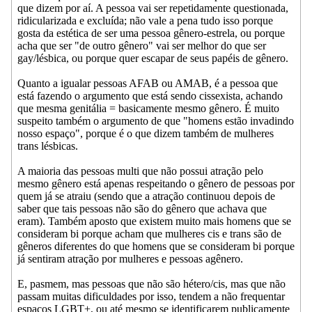
que dizem por aí. A pessoa vai ser repetidamente questionada,
ridicularizada e excluída; não vale a pena tudo isso porque
gosta da estética de ser uma pessoa gênero-estrela, ou porque
acha que ser "de outro gênero" vai ser melhor do que ser
gay/lésbica, ou porque quer escapar de seus papéis de gênero.
Quanto a igualar pessoas AFAB ou AMAB, é a pessoa que
está fazendo o argumento que está sendo cissexista, achando
que mesma genitália = basicamente mesmo gênero. É muito
suspeito também o argumento de que "homens estão invadindo
nosso espaço", porque é o que dizem também de mulheres
trans lésbicas.
A maioria das pessoas multi que não possui atração pelo
mesmo gênero está apenas respeitando o gênero de pessoas por
quem já se atraiu (sendo que a atração continuou depois de
saber que tais pessoas não são do gênero que achava que
eram). Também aposto que existem muito mais homens que se
consideram bi porque acham que mulheres cis e trans são de
gêneros diferentes do que homens que se consideram bi porque
já sentiram atração por mulheres e pessoas agênero.
E, pasmem, mas pessoas que não são hétero/cis, mas que não
passam muitas dificuldades por isso, tendem a não frequentar
espaços LGBT+, ou até mesmo se identificarem publicamente