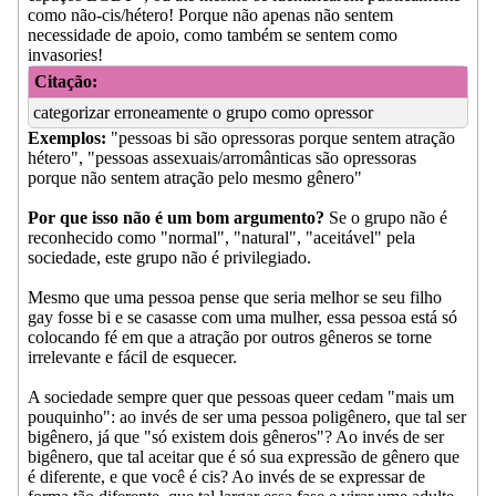
como não-cis/hétero! Porque não apenas não sentem
necessidade de apoio, como também se sentem como
invasories!
Citação:
categorizar erroneamente o grupo como opressor
Exemplos:
"pessoas bi são opressoras porque sentem atração
hétero", "pessoas assexuais/arromânticas são opressoras
porque não sentem atração pelo mesmo gênero"
Por que isso não é um bom argumento?
Se o grupo não é
reconhecido como "normal", "natural", "aceitável" pela
sociedade, este grupo não é privilegiado.
Mesmo que uma pessoa pense que seria melhor se seu filho
gay fosse bi e se casasse com uma mulher, essa pessoa está só
colocando fé em que a atração por outros gêneros se torne
irrelevante e fácil de esquecer.
A sociedade sempre quer que pessoas queer cedam "mais um
pouquinho": ao invés de ser uma pessoa poligênero, que tal ser
bigênero, já que "só existem dois gêneros"? Ao invés de ser
bigênero, que tal aceitar que é só sua expressão de gênero que
é diferente, e que você é cis? Ao invés de se expressar de