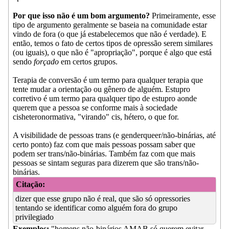
Por que isso não é um bom argumento?
Primeiramente, esse
tipo de argumento geralmente se baseia na comunidade estar
vindo de fora (o que já estabelecemos que não é verdade). E
então, temos o fato de certos tipos de opressão serem similares
(ou iguais), o que não é "apropriação", porque é algo que está
sendo
forçado
em certos grupos.
Terapia de conversão é um termo para qualquer terapia que
tente mudar a orientação ou gênero de alguém. Estupro
corretivo é um termo para qualquer tipo de estupro aonde
querem que a pessoa se conforme mais à sociedade
cisheteronormativa, "virando" cis, hétero, o que for.
A visibilidade de pessoas trans (e genderqueer/não-binárias, até
certo ponto) faz com que mais pessoas possam saber que
podem ser trans/não-binárias. Também faz com que mais
pessoas se sintam seguras para dizerem que são trans/não-
binárias.
Citação:
dizer que esse grupo não é real, que são só opressories
tentando se identificar como alguém fora do grupo
privilegiado
Exemplos:
"homens não-binários AMAB só querem evitar