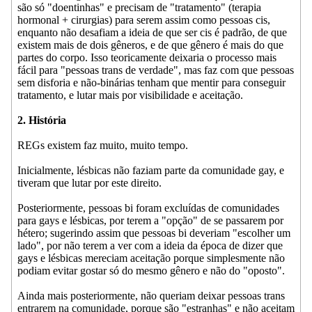
são só "doentinhas" e precisam de "tratamento" (terapia
hormonal + cirurgias) para serem assim como pessoas cis,
enquanto não desafiam a ideia de que ser cis é padrão, de que
existem mais de dois gêneros, e de que gênero é mais do que
partes do corpo. Isso teoricamente deixaria o processo mais
fácil para "pessoas trans de verdade", mas faz com que pessoas
sem disforia e não-binárias tenham que mentir para conseguir
tratamento, e lutar mais por visibilidade e aceitação.
2. História
REGs existem faz muito, muito tempo.
Inicialmente, lésbicas não faziam parte da comunidade gay, e
tiveram que lutar por este direito.
Posteriormente, pessoas bi foram excluídas de comunidades
para gays e lésbicas, por terem a "opção" de se passarem por
hétero; sugerindo assim que pessoas bi deveriam "escolher um
lado", por não terem a ver com a ideia da época de dizer que
gays e lésbicas mereciam aceitação porque simplesmente não
podiam evitar gostar só do mesmo gênero e não do "oposto".
Ainda mais posteriormente, não queriam deixar pessoas trans
entrarem na comunidade, porque são "estranhas" e não aceitam