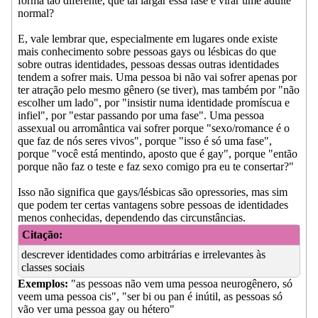
forma tão diferente, que tal largar essa fase e virar ume adulte
normal?
E, vale lembrar que, especialmente em lugares onde existe
mais conhecimento sobre pessoas gays ou lésbicas do que
sobre outras identidades, pessoas dessas outras identidades
tendem a sofrer mais. Uma pessoa bi não vai sofrer apenas por
ter atração pelo mesmo gênero (se tiver), mas também por "não
escolher um lado", por "insistir numa identidade promíscua e
infiel", por "estar passando por uma fase". Uma pessoa
assexual ou arromântica vai sofrer porque "sexo/romance é o
que faz de nós seres vivos", porque "isso é só uma fase",
porque "você está mentindo, aposto que é gay", porque "então
porque não faz o teste e faz sexo comigo pra eu te consertar?"
Isso não significa que gays/lésbicas são opressories, mas sim
que podem ter certas vantagens sobre pessoas de identidades
menos conhecidas, dependendo das circunstâncias.
Citação:
descrever identidades como arbitrárias e irrelevantes às
classes sociais
Exemplos:
"as pessoas não vem uma pessoa neurogênero, só
veem uma pessoa cis", "ser bi ou pan é inútil, as pessoas só
vão ver uma pessoa gay ou hétero"