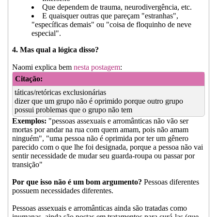
Que dependem de trauma, neurodivergência, etc.
E quaisquer outras que pareçam "estranhas",
"específicas demais" ou "coisa de floquinho de neve
especial".
4. Mas qual a lógica disso?
Naomi explica bem
nesta postagem
:
Citação:
táticas/retóricas exclusionárias
dizer que um grupo não é oprimido porque outro grupo
possui problemas que o grupo não tem
Exemplos:
"pessoas assexuais e arromânticas não vão ser
mortas por andar na rua com quem amam, pois não amam
ninguém", "uma pessoa não é oprimida por ter um gênero
parecido com o que lhe foi designada, porque a pessoa não vai
sentir necessidade de mudar seu guarda-roupa ou passar por
transição"
Por que isso não é um bom argumento?
Pessoas diferentes
possuem necessidades diferentes.
Pessoas assexuais e arromânticas ainda são tratadas como
inumanas, ainda são postas em tratamentos para curá-las (que