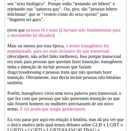
seu "sexo biológico". Porque estão "tentando ser hétero" e
rejeitando sua "natureza gay". Ou, pior, são "pessoas hétero
fetichistas" que se "vestem como do sexo oposto" para
"fingirem ser gays".
(nvm que
pessoas bi e trans
já haviam sido fundamentais para
o movimento
há décadas
)
Mais ou menos por essa época,
o termo transgênero foi
popularizado,
para ser mais inclusivo do que transexual
(desculpem, não achei links melhores). Isso porque transexual
era mais para pessoas que queriam fazer transição; transgênero
tinha a intenção de incluir pessoas que faziam
drag/crossdressing e pessoas trans que não queriam fazer
transição. Obviamente, isso devia incluir pessoas não-binárias
também.
Porém, transgênero virou uma nova palavra para transexual, o
que fez com que pessoas que não quisessem transição ou que
não fossem homens ou mulheres precisassem de um novo
termo.
E foi assim que surgiu genderqueer.
Eu vou parar por aqui em relação à história, mas dá pra ver que
o único motivo pelo qual temos debates sobre GLB x LGBT x
LGBTQ x LGBTI x LGBTQIA/Q(U)ILTBAG x