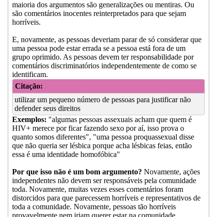
maioria dos argumentos são generalizações ou mentiras. Ou
são comentários inocentes reinterpretados para que sejam
horríveis.
E, novamente, as pessoas deveriam parar de só considerar que
uma pessoa pode estar errada se a pessoa está fora de um
grupo oprimido. As pessoas devem ter responsabilidade por
comentários discriminatórios independentemente de como se
identificam.
Citação:
utilizar um pequeno número de pessoas para justificar não
defender seus direitos
Exemplos:
"algumas pessoas assexuais acham que quem é
HIV+ merece por ficar fazendo sexo por aí, isso prova o
quanto somos diferentes", "uma pessoa proquassexual disse
que não queria ser lésbica porque acha lésbicas feias, então
essa é uma identidade homofóbica"
Por que isso não é um bom argumento?
Novamente, ações
independentes não devem ser responsáveis pela comunidade
toda. Novamente, muitas vezes esses comentários foram
distorcidos para que parecessem horríveis e representativos de
toda a comunidade. Novamente, pessoas tão horríveis
provavelmente nem iriam querer estar na comunidade