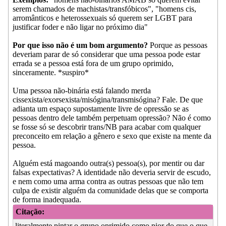
serem chamados de machistas/transfóbicos", "homens cis,
arromânticos e heterossexuais só querem ser LGBT para
justificar foder e não ligar no próximo dia"
Por que isso não é um bom argumento?
Porque as pessoas
deveriam parar de só considerar que uma pessoa pode estar
errada se a pessoa está fora de um grupo oprimido,
sinceramente. *suspiro*
Uma pessoa não-binária está falando merda
cissexista/exorsexista/misógina/transmisógina? Fale. De que
adianta um espaço supostamente livre de opressão se as
pessoas dentro dele também perpetuam opressão? Não é como
se fosse só se descobrir trans/NB para acabar com qualquer
preconceito em relação a gênero e sexo que existe na mente da
pessoa.
Alguém está magoando outra(s) pessoa(s), por mentir ou dar
falsas expectativas? A identidade não deveria servir de escudo,
e nem como uma arma contra as outras pessoas que não tem
culpa de existir alguém da comunidade delas que se comporta
de forma inadequada.
Citação:
literalmente pintar o grupo oprimido como pior do que o que