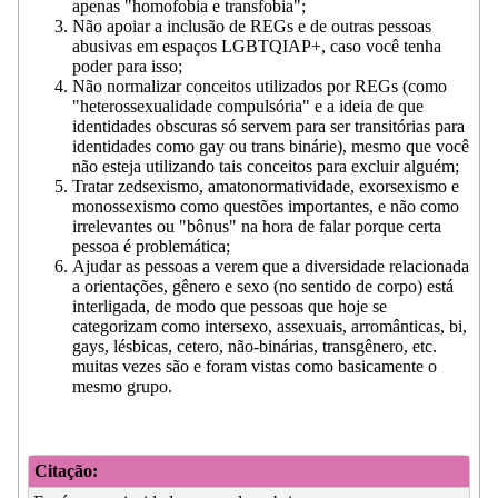
apenas "homofobia e transfobia";
Não apoiar a inclusão de REGs e de outras pessoas
abusivas em espaços LGBTQIAP+, caso você tenha
poder para isso;
Não normalizar conceitos utilizados por REGs (como
"heterossexualidade compulsória" e a ideia de que
identidades obscuras só servem para ser transitórias para
identidades como gay ou trans binárie), mesmo que você
não esteja utilizando tais conceitos para excluir alguém;
Tratar zedsexismo, amatonormatividade, exorsexismo e
monossexismo como questões importantes, e não como
irrelevantes ou "bônus" na hora de falar porque certa
pessoa é problemática;
Ajudar as pessoas a verem que a diversidade relacionada
a orientações, gênero e sexo (no sentido de corpo) está
interligada, de modo que pessoas que hoje se
categorizam como intersexo, assexuais, arromânticas, bi,
gays, lésbicas, cetero, não-binárias, transgênero, etc.
muitas vezes são e foram vistas como basicamente o
mesmo grupo.
Citação: