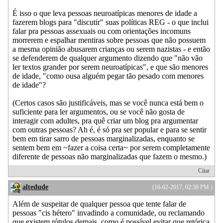
É isso o que leva pessoas neuroatípicas menores de idade a
fazerem blogs para "discutir" suas políticas REG - o que inclui
falar pra pessoas assexuais ou com orientações incomuns
morrerem e espalhar mentiras sobre pessoas que não possuem
a mesma opinião abusarem crianças ou serem nazistas - e então
se defenderem de qualquer argumento dizendo que "não vão
ler textos grander por serem neuroatípicas", e que são menores
de idade, "como ousa alguém pegar tão pesado com menores
de idade"?
(Certos casos são justificáveis, mas se você nunca está bem o
suficiente para ler argumentos, ou se você não gosta de
interagir com adultes, pra quê criar um blog pra argumentar
com outras pessoas? Ah é, é só pra ser popular e para se sentir
bem em tirar sarro de pessoas marginalizadas, enquanto se
sentem bem em ~fazer a coisa certa~ por serem completamente
diferente de pessoas não marginalizadas que fazem o mesmo.)
Citar
altedude
(16-02-2017, 02:39 PM )
Além de suspeitar de qualquer pessoa que tente falar de
pessoas "cis hétero" invadindo a comunidade, ou reclamando
que existem rótulos demais, como é possível evitar que retórica