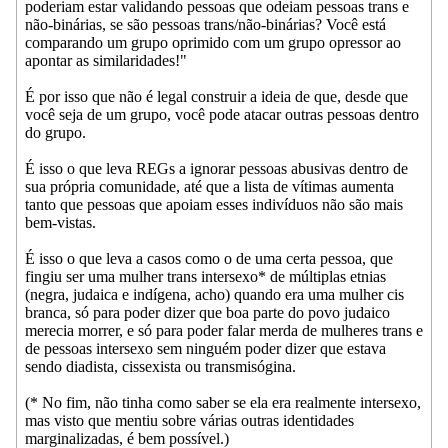
poderiam estar validando pessoas que odeiam pessoas trans e
não-binárias, se são pessoas trans/não-binárias? Você está
comparando um grupo oprimido com um grupo opressor ao
apontar as similaridades!"
É por isso que não é legal construir a ideia de que, desde que
você seja de um grupo, você pode atacar outras pessoas dentro
do grupo.
É isso o que leva REGs a ignorar pessoas abusivas dentro de
sua própria comunidade, até que a lista de vítimas aumenta
tanto que pessoas que apoiam esses indivíduos não são mais
bem-vistas.
É isso o que leva a casos como o de uma certa pessoa, que
fingiu ser uma mulher trans intersexo* de múltiplas etnias
(negra, judaica e indígena, acho) quando era uma mulher cis
branca, só para poder dizer que boa parte do povo judaico
merecia morrer, e só para poder falar merda de mulheres trans e
de pessoas intersexo sem ninguém poder dizer que estava
sendo diadista, cissexista ou transmisógina.
(* No fim, não tinha como saber se ela era realmente intersexo,
mas visto que mentiu sobre várias outras identidades
marginalizadas, é bem possível.)