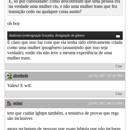
E, só por curiosidade: como descobriram que uma pessoa era
na verdade uma mulher cis, e não uma mulher trans que fez
transição cedo ou qualquer coisa assim?
oh boy
diadismo (redesignação forçada), designação de gênero
É claro que isso faz com que ela tenha sido efetivamente criada
como uma mulher ipsogênero (assumindo que isso seja
verdade), então ela não teve a mesma experiência de uma
mulher trans.
Citar
altedude
(21-02-2017, 07:20 PM )
Valeu! E wtf.
Citar
mimi
(23-02-2017, 06:32 AM )
tem que cuidar lgbtpn também, a tentativa de provar que regs
são inclusives
agora reclamam de pessoas que usam lgbtqia que não incluem