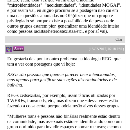
"microidentidades", "neoidentidades", "identidades MOGAI",
e por assim vai, eu sugiro procurar se a postagem não cai em
uma das questões apontadas no OP (dizer que um grupo é
privilegiado só porque existe a possibilidade de pessoas de
outros grupos estarem pior, generalizar uma identidade inteira
como pessoas racistas/heterossexistas/etc., e por aí vai).
Citar
Aster
(16-02-2017, 02:18 PM )
Eu gostaria de apontar outro problema na ideologia REG, que
tem a ver com postagens que vi hoje:
REGs são pessoas que querem parecer bem intencionadas,
mas apenas para justificar suas ações discriminatórias e de
bullying.
REGs zedsexistas, por exemplo, usam táticas utilizadas por
TWERFs, transmeds, etc., mas dizem que ~dessa vez~ estão
fazendo a coisa certa, porque odeiam/são alvos desses grupos.
"Mulheres trans e pessoas não-binárias realmente estão dentro
da comunidade, mas assexuais estão se identificando como um
grupo oprimido para invadir espaços e tomar recursos; e como