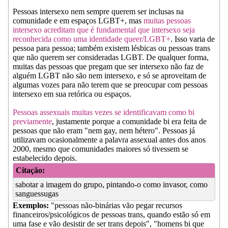
Pessoas intersexo nem sempre querem ser inclusas na
comunidade e em espaços LGBT+, mas
muitas pessoas
intersexo acreditam que é fundamental que intersexo seja
reconhecida como uma identidade queer/LGBT+
. Isso varia de
pessoa para pessoa; também existem lésbicas ou pessoas trans
que não querem ser consideradas LGBT. De qualquer forma,
muitas das pessoas que pregam que ser intersexo não faz de
alguém LGBT não são nem intersexo, e só se aproveitam de
algumas vozes para não terem que se preocupar com pessoas
intersexo em sua retórica ou espaços.
Pessoas assexuais muitas vezes se identificavam como bi
previamente
, justamente porque a comunidade bi era feita de
pessoas que não eram "nem gay, nem hétero". Pessoas já
utilizavam ocasionalmente a palavra assexual antes dos anos
2000, mesmo que comunidades maiores só tivessem se
estabelecido depois.
Citação:
sabotar a imagem do grupo, pintando-o como invasor, como
sanguessugas
Exemplos:
"pessoas não-binárias vão pegar recursos
financeiros/psicológicos de pessoas trans, quando estão só em
uma fase e vão desistir de ser trans depois", "homens bi que