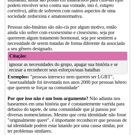
podem envolver sexo contra sua vontade, isto é,
estupro
corretivo
), além de sofrerem com outros aspectos de uma
sociedade zedsexista e amatonormativa.
Pessoas não-binárias são não-cis por algum motivo, então
ainda vão sofrer com exorsexismo e cissexismo, seja por
quererem algum tratamento hormonal, seja por sentirem a
necessidade de serem tratadas de forma diferente da associada
a seu gênero designado.
Citação:
ignorar as necessidades do grupo, apagar sua história e se
recusar a reconhecer seus esforços/suas batalhas
Exemplos:
"pessoas intersexo nem querem ser LGBT",
"assexualidade foi inventada nos anos 2000 por pessoas hétero
que querem se forçar na comunidade"
Por que isso não é um bom argumento?
Não adianta nos
basearmos em uma história que é constantemente varrida para
debaixo do tapete, de uma comunidade que já passou por
diversas nomenclaturas. Mesmo que certa identidade não fosse
"originalmente queer", é importante reconhecer que pessoas de
tal identidade podem estar lutando por uma causa similar, por
ter problemas similares.