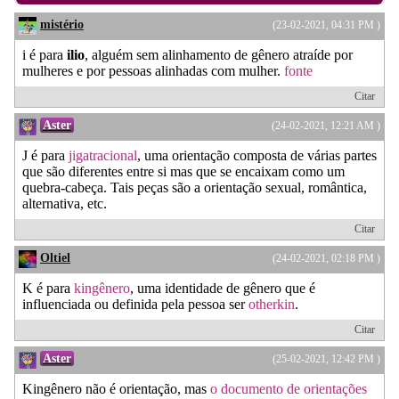
mistério
(23-02-2021, 04:31 PM )
i é para
ilio
, alguém sem alinhamento de gênero atraíde por
mulheres e por pessoas alinhadas com mulher.
fonte
Citar
Aster
(24-02-2021, 12:21 AM )
J é para
jigatracional
, uma orientação composta de várias partes
que são diferentes entre si mas que se encaixam como um
quebra-cabeça. Tais peças são a orientação sexual, romântica,
alternativa, etc.
Citar
Oltiel
(24-02-2021, 02:18 PM )
K é para
kingênero
, uma identidade de gênero que é
influenciada ou definida pela pessoa ser
otherkin
.
Citar
Aster
(25-02-2021, 12:42 PM )
Kingênero não é orientação, mas
o documento de orientações