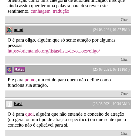
orientação como uma categoria de autoidentificação, mas que
ainda assim quer ter uma palavra para descrever este
sentimento.
cunhagem
,
tradução
Citar
mimi
(24-03-2021, 01:57 PM )
O é para
oligo
, alguém que só sente atração por algumas
pessoas
https://orientando.org/listas/lista-de-o...oes/oligo/
Citar
Aster
(25-03-2021, 03:11 PM )
P
é para
pomo
, um rótulo para quem não define como
funciona sua atração.
Citar
Kavi
(26-03-2021, 10:34 AM )
Q é para
quoi
, alguém que não entende o conceito de atração
(no geral ou um tipo de atração específico) ou que sente que o
conceito não é aplicável para si.
Citar