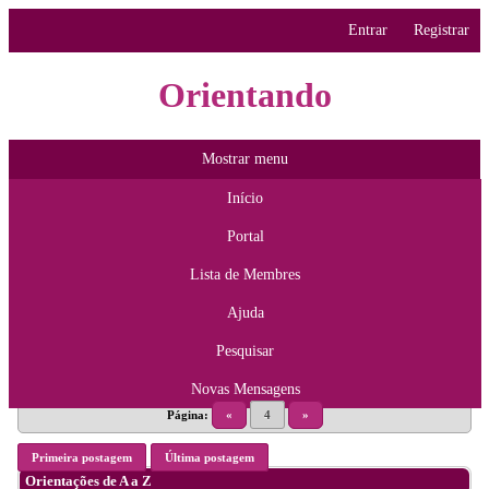
Entrar
Registrar
Orientando
Mostrar menu
Início
Portal
Lista de Membres
Ajuda
Pesquisar
Novas Mensagens
Página:
«
4
»
Primeira postagem
Última postagem
Orientações de A a Z