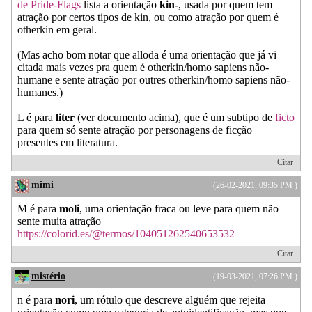
de Pride-Flags
lista a orientação
kin-
, usada por quem tem
atração por certos tipos de kin, ou como atração por quem é
otherkin em geral.
(Mas acho bom notar que alloda é uma orientação que já vi
citada mais vezes pra quem é otherkin/homo sapiens não-
humane e sente atração por outres otherkin/homo sapiens não-
humanes.)
L é para
liter
(ver documento acima), que é um subtipo de
ficto
para quem só sente atração por personagens de ficção
presentes em literatura.
Citar
mimi
(26-02-2021, 09:35 PM )
M é para
moli
, uma orientação fraca ou leve para quem não
sente muita atração
https://colorid.es/@termos/104051262540653532
Citar
mistério
(19-03-2021, 07:26 PM )
n é para
nori
, um rótulo que descreve alguém que rejeita