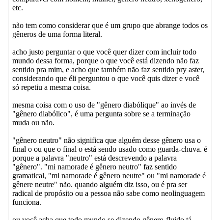
etc.
não tem como considerar que é um grupo que abrange todos os
gêneros de uma forma literal.
acho justo perguntar o que você quer dizer com incluir todo
mundo dessa forma, porque o que você está dizendo não faz
sentido pra mim, e acho que também não faz sentido pry aster,
considerando que éli perguntou o que você quis dizer e você
só repetiu a mesma coisa.
mesma coisa com o uso de "gênero diabólique" ao invés de
"gênero diabólico", é uma pergunta sobre se a terminação
muda ou não.
"gênero neutro" não significa que alguém desse gênero usa o
final o ou que o final o está sendo usado como guarda-chuva. é
porque a palavra "neutro" está descrevendo a palavra
"gênero". "mi namorade é gênero neutro" faz sentido
gramatical, "mi namorade é gênero neutre" ou "mi namorade é
gênere neutre" não. quando alguém diz isso, ou é pra ser
radical de propósito ou a pessoa não sabe como neolinguagem
funciona.
ou você acha que todo mundo se dizendo gênero-fluido tá