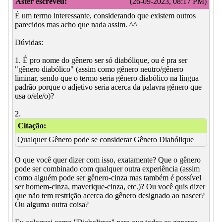
Aster escreveu:
(26-09-2023, 08:17 PM)
É um termo interessante, considerando que existem outros
parecidos mas acho que nada assim. ^^
Dúvidas:
1. É pro nome do gênero ser só diabólique, ou é pra ser
"gênero diabólico" (assim como gênero neutro/gênero
liminar, sendo que o termo seria gênero diabólico na língua
padrão porque o adjetivo seria acerca da palavra gênero que
usa o/ele/o)?
2.
Citação:
Qualquer Gênero pode se considerar Gênero Diabólique
O que você quer dizer com isso, exatamente? Que o gênero
pode ser combinado com qualquer outra experiência (assim
como alguém pode ser gênero-cinza mas também é possível
ser homem-cinza, maverique-cinza, etc.)? Ou você quis dizer
que não tem restrição acerca do gênero designado ao nascer?
Ou alguma outra coisa?