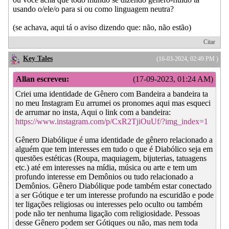
usando o/ele/o para si ou como linguagem neutra?
(se achava, aqui tá o aviso dizendo que: não, não estão)
Citar
Key Tales
(16-03-2024, 02:49 PM )
Allan escreveu:
(17-09-2023, 01:24 AM)
Criei uma identidade de Gênero com Bandeira a bandeira ta
no meu Instagram Eu arrumei os pronomes aqui mas esqueci
de arrumar no insta, Aqui o link com a bandeira:
https://www.instagram.com/p/CxR2TjiOuUf/?img_index=1
Gênero Diabólique é uma identidade de gênero relacionado a
alguém que tem interesses em tudo o que é Diabólico seja em
questões estéticas (Roupa, maquiagem, bijuterias, tatuagens
etc.) até em interesses na mídia, música ou arte e tem um
profundo interesse em Demônios ou tudo relacionado a
Demônios. Gênero Diabólique pode também estar conectado
a ser Gótique e ter um interesse profundo na escuridão e pode
ter ligações religiosas ou interesses pelo oculto ou também
pode não ter nenhuma ligação com religiosidade. Pessoas
desse Gênero podem ser Gótiques ou não, mas nem toda