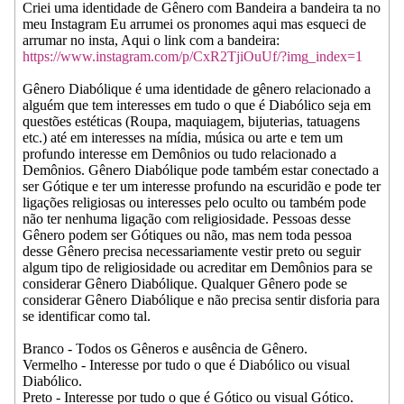
Criei uma identidade de Gênero com Bandeira a bandeira ta no
meu Instagram Eu arrumei os pronomes aqui mas esqueci de
arrumar no insta, Aqui o link com a bandeira:
https://www.instagram.com/p/CxR2TjiOuUf/?img_index=1
Gênero Diabólique é uma identidade de gênero relacionado a
alguém que tem interesses em tudo o que é Diabólico seja em
questões estéticas (Roupa, maquiagem, bijuterias, tatuagens
etc.) até em interesses na mídia, música ou arte e tem um
profundo interesse em Demônios ou tudo relacionado a
Demônios. Gênero Diabólique pode também estar conectado a
ser Gótique e ter um interesse profundo na escuridão e pode ter
ligações religiosas ou interesses pelo oculto ou também pode
não ter nenhuma ligação com religiosidade. Pessoas desse
Gênero podem ser Gótiques ou não, mas nem toda pessoa
desse Gênero precisa necessariamente vestir preto ou seguir
algum tipo de religiosidade ou acreditar em Demônios para se
considerar Gênero Diabólique. Qualquer Gênero pode se
considerar Gênero Diabólique e não precisa sentir disforia para
se identificar como tal.
Branco - Todos os Gêneros e ausência de Gênero.
Vermelho - Interesse por tudo o que é Diabólico ou visual
Diabólico.
Preto - Interesse por tudo o que é Gótico ou visual Gótico.