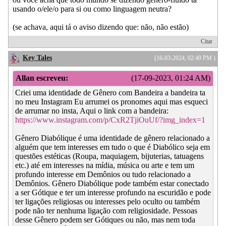
usando o/ele/o para si ou como linguagem neutra?
(se achava, aqui tá o aviso dizendo que: não, não estão)
Citar
Key Tales
(16-03-2024, 02:49 PM )
Allan escreveu:
(17-09-2023, 01:24 AM)
Criei uma identidade de Gênero com Bandeira a bandeira ta
no meu Instagram Eu arrumei os pronomes aqui mas esqueci
de arrumar no insta, Aqui o link com a bandeira:
https://www.instagram.com/p/CxR2TjiOuUf/?img_index=1
Gênero Diabólique é uma identidade de gênero relacionado a
alguém que tem interesses em tudo o que é Diabólico seja em
questões estéticas (Roupa, maquiagem, bijuterias, tatuagens
etc.) até em interesses na mídia, música ou arte e tem um
profundo interesse em Demônios ou tudo relacionado a
Demônios. Gênero Diabólique pode também estar conectado
a ser Gótique e ter um interesse profundo na escuridão e pode
ter ligações religiosas ou interesses pelo oculto ou também
pode não ter nenhuma ligação com religiosidade. Pessoas
desse Gênero podem ser Gótiques ou não, mas nem toda