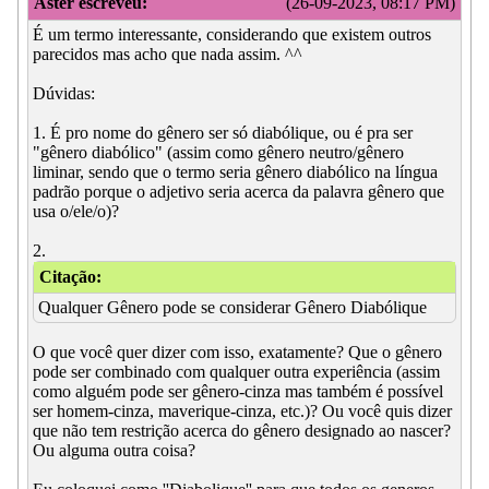
Aster escreveu:
(26-09-2023, 08:17 PM)
É um termo interessante, considerando que existem outros
parecidos mas acho que nada assim. ^^
Dúvidas:
1. É pro nome do gênero ser só diabólique, ou é pra ser
"gênero diabólico" (assim como gênero neutro/gênero
liminar, sendo que o termo seria gênero diabólico na língua
padrão porque o adjetivo seria acerca da palavra gênero que
usa o/ele/o)?
2.
Citação:
Qualquer Gênero pode se considerar Gênero Diabólique
O que você quer dizer com isso, exatamente? Que o gênero
pode ser combinado com qualquer outra experiência (assim
como alguém pode ser gênero-cinza mas também é possível
ser homem-cinza, maverique-cinza, etc.)? Ou você quis dizer
que não tem restrição acerca do gênero designado ao nascer?
Ou alguma outra coisa?