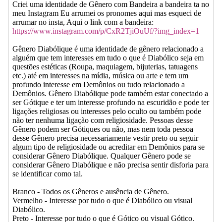
Criei uma identidade de Gênero com Bandeira a bandeira ta no
meu Instagram Eu arrumei os pronomes aqui mas esqueci de
arrumar no insta, Aqui o link com a bandeira:
https://www.instagram.com/p/CxR2TjiOuUf/?img_index=1
Gênero Diabólique é uma identidade de gênero relacionado a
alguém que tem interesses em tudo o que é Diabólico seja em
questões estéticas (Roupa, maquiagem, bijuterias, tatuagens
etc.) até em interesses na mídia, música ou arte e tem um
profundo interesse em Demônios ou tudo relacionado a
Demônios. Gênero Diabólique pode também estar conectado a
ser Gótique e ter um interesse profundo na escuridão e pode ter
ligações religiosas ou interesses pelo oculto ou também pode
não ter nenhuma ligação com religiosidade. Pessoas desse
Gênero podem ser Gótiques ou não, mas nem toda pessoa
desse Gênero precisa necessariamente vestir preto ou seguir
algum tipo de religiosidade ou acreditar em Demônios para se
considerar Gênero Diabólique. Qualquer Gênero pode se
considerar Gênero Diabólique e não precisa sentir disforia para
se identificar como tal.
Branco - Todos os Gêneros e ausência de Gênero.
Vermelho - Interesse por tudo o que é Diabólico ou visual
Diabólico.
Preto - Interesse por tudo o que é Gótico ou visual Gótico.