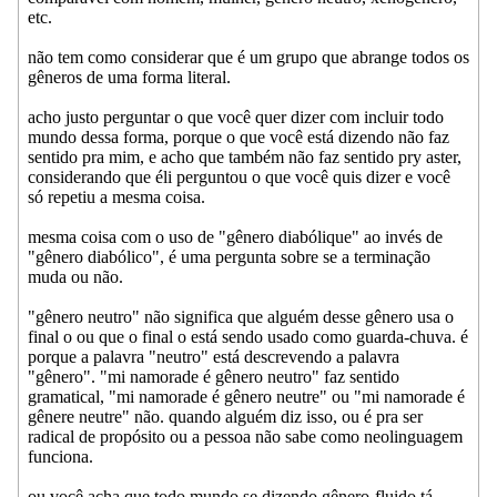
etc.
não tem como considerar que é um grupo que abrange todos os
gêneros de uma forma literal.
acho justo perguntar o que você quer dizer com incluir todo
mundo dessa forma, porque o que você está dizendo não faz
sentido pra mim, e acho que também não faz sentido pry aster,
considerando que éli perguntou o que você quis dizer e você
só repetiu a mesma coisa.
mesma coisa com o uso de "gênero diabólique" ao invés de
"gênero diabólico", é uma pergunta sobre se a terminação
muda ou não.
"gênero neutro" não significa que alguém desse gênero usa o
final o ou que o final o está sendo usado como guarda-chuva. é
porque a palavra "neutro" está descrevendo a palavra
"gênero". "mi namorade é gênero neutro" faz sentido
gramatical, "mi namorade é gênero neutre" ou "mi namorade é
gênere neutre" não. quando alguém diz isso, ou é pra ser
radical de propósito ou a pessoa não sabe como neolinguagem
funciona.
ou você acha que todo mundo se dizendo gênero-fluido tá