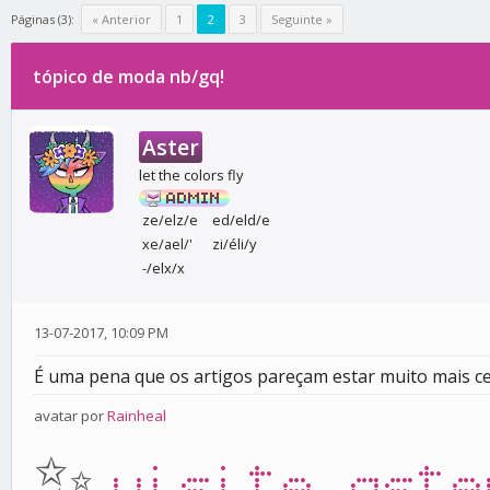
Páginas (3):
« Anterior
1
2
3
Seguinte »
tópico de moda nb/gq!
0 votos - 0 média
1
2
3
4
5
Aster
let the colors fly
ze/elz/e
ed/eld/e
xe/ael/'
zi/éli/y
-/elx/x
13-07-2017, 10:09 PM
É uma pena que os artigos pareçam estar muito mais ce
avatar por
Rainheal
✨
visite aste