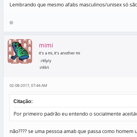
Lembrando que mesmo afabs masculinos/unisex só são 
mimi
it's a mi, it's another mi
-/ély/y
i/éli/i
02-08-2017, 07:44 AM
Citação:
Por primeiro padrão eu entendo o socialmente aceitá
não???? se uma pessoa amab que passa como homem usa