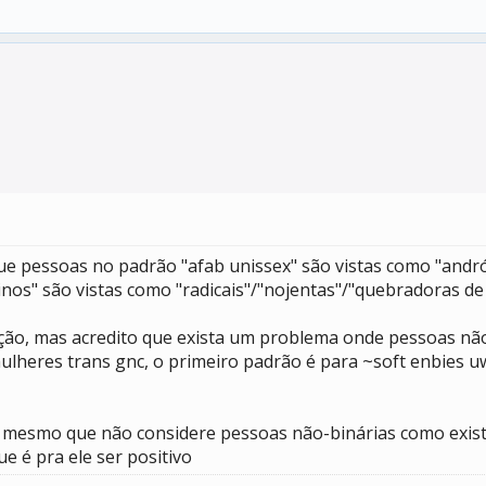
ue pessoas no padrão "afab unissex" são vistas como "and
inos" são vistas como "radicais"/"nojentas"/"quebradoras d
ão, mas acredito que exista um problema onde pessoas não
heres trans gnc, o primeiro padrão é para ~soft enbies u
 mesmo que não considere pessoas não-binárias como existen
ue é pra ele ser positivo