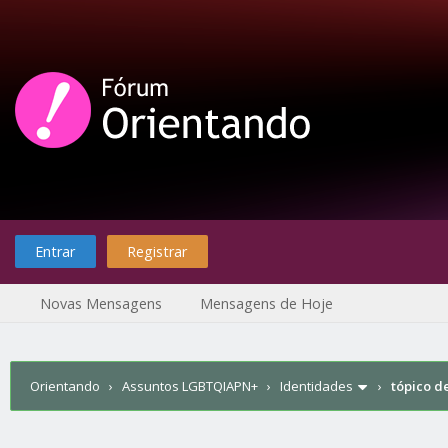
Entrar
Registrar
Novas Mensagens
Mensagens de Hoje
Orientando
›
Assuntos LGBTQIAPN+
›
Identidades
›
tópico d