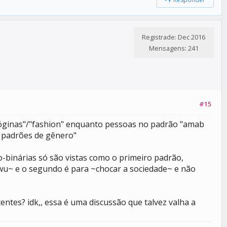
Registrade: Dec 2016
Mensagens: 241
#15
róginas"/"fashion" enquanto pessoas no padrão "amab
e padrões de gênero"
-binárias só são vistas como o primeiro padrão,
wu~ e o segundo é para ~chocar a sociedade~ e não
tes? idk,, essa é uma discussão que talvez valha a