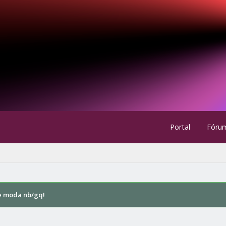
Portal
Fóru
e moda nb/gq!