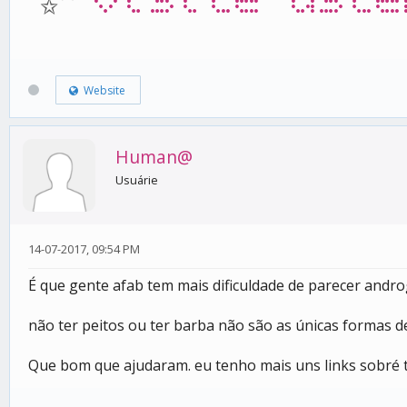
Website
Human@
Usuárie
14-07-2017, 09:54 PM
É que gente afab tem mais dificuldade de parecer andr
não ter peitos ou ter barba não são as únicas formas d
Que bom que ajudaram. eu tenho mais uns links sobré t