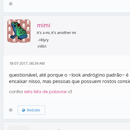
mimi
it's a mi, it's another mi
-/ély/y
i/éli/i
18-07-2017, 06:39 AM
questionável, até porque o ~look andrógino padrão~ é
encaixar nisso, mas pessoas que possuem rostos cons
confira
esta lista de palavras
<3
Website