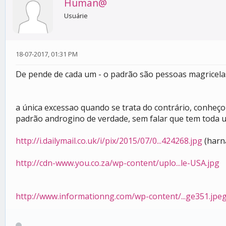
Human@
Usuárie
18-07-2017, 01:31 PM
De pende de cada um - o padrão são pessoas magricelas
a única excessao quando se trata do contrário, conheç
padrão androgino de verdade, sem falar que tem toda u
http://i.dailymail.co.uk/i/pix/2015/07/0...424268.jpg
(harn
http://cdn-www.you.co.za/wp-content/uplo...le-USA.jpg
http://www.informationng.com/wp-content/...ge351.jpe