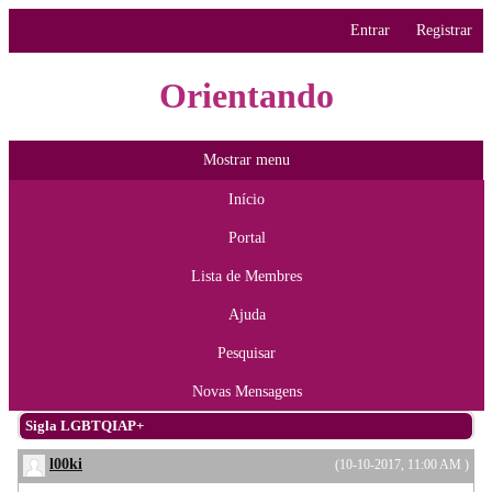
Entrar
Registrar
Orientando
Mostrar menu
Início
Portal
Lista de Membres
Ajuda
Pesquisar
Novas Mensagens
Sigla LGBTQIAP+
l00ki
(10-10-2017, 11:00 AM )