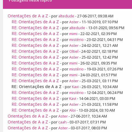
Postagens neste tópico
Orientações de A a Z
- por
altedude
- 27-06-2017, 09:38 AM
RE: Orientações de A a Z
- por
Aster
- 11-10-2019, 07:10 PM
RE: Orientações de A a Z
- por
altedude
- 13-01-2020, 09:56 PM
RE: Orientações de A a Z
- por
mimi
- 22-02-2021, 02:39 PM
RE: Orientações de A a Z
- por
mistério
- 23-02-2021, 04:31 PM
RE: Orientações de A a Z
- por
Aster
- 24-02-2021, 12:21 AM
RE: Orientações de A a Z
- por
Oltiel
- 24-02-2021, 02:18 PM
RE: Orientações de A a Z
- por
Aster
- 25-02-2021, 12:42 PM
RE: Orientações de A a Z
- por
mimi
- 26-02-2021, 09:35 PM
RE: Orientações de A a Z
- por
mistério
- 19-03-2021, 07:26 PM
RE: Orientações de A a Z
- por
mimi
- 24-03-2021, 01:57 PM
RE: Orientações de A a Z
- por
Aster
- 25-03-2021, 03:11 PM
RE: Orientações de A a Z
- por
Kavi
- 26-03-2021, 10:34 AM
RE: Orientações de A a Z
- por
mistério
- 12-04-2021, 06:24 PM
RE: Orientações de A a Z
- por
Kavi
- 14-04-2021, 03:03 PM
RE: Orientações de A a Z
- por
Aster
- 21-03-2023, 11:58 PM
RE: Orientações de A a Z
- por
Aloi
- 13-03-2024, 03:10 AM
Orientações de A a Z
- por
Aster
- 27-06-2017, 10:24 AM
Orientações de A a Z
- por
caah
- 03-07-2017, 07:31 PM
Orientações de A a Z
- por
Aster
- 03-07-2017, 08:03 PM