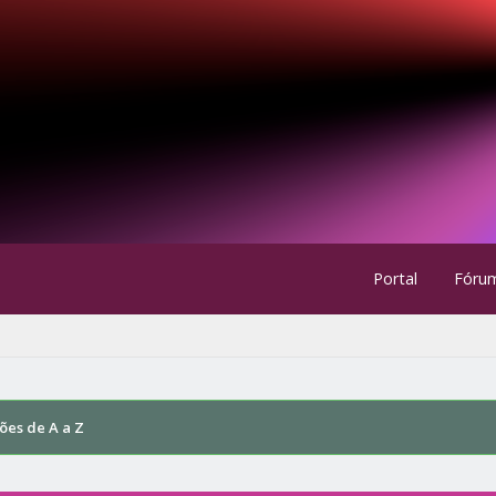
Portal
Fóru
ões de A a Z