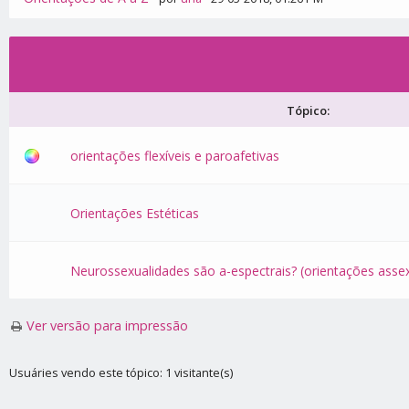
Tópico:
orientações flexíveis e paroafetivas
Orientações Estéticas
Neurossexualidades são a-espectrais? (orientações asse
Ver versão para impressão
Usuáries vendo este tópico: 1 visitante(s)