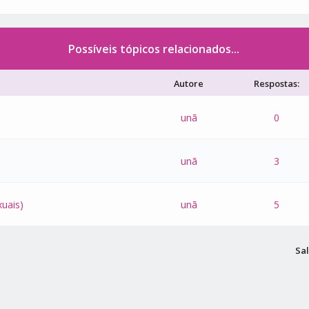
Possíveis tópicos relacionados...
Autore
Respostas:
unã
0
unã
3
xuais)
unã
5
Sal