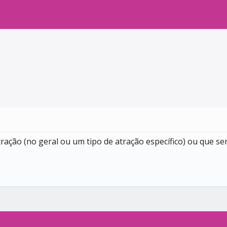
ação (no geral ou um tipo de atração específico) ou que sent