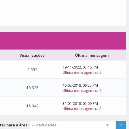
Visualizações:
Última mensagem
19-11-2022, 03:46 PM
2.552
Última mensagem
:
unã
16-02-2018, 06:55 PM
10.326
Última mensagem
:
unã
31-01-2018, 05:09 PM
15.048
Última mensagem
:
unã
tar para a área: