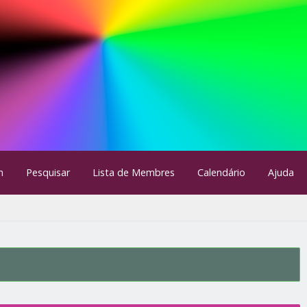
m
Pesquisar
Lista de Membres
Calendário
Ajuda