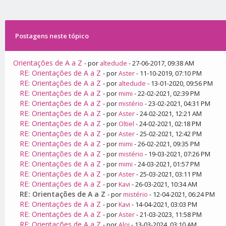
Postagens neste tópico
Orientações de A a Z
- por
altedude
- 27-06-2017, 09:38 AM
RE: Orientações de A a Z
- por
Aster
- 11-10-2019, 07:10 PM
RE: Orientações de A a Z
- por
altedude
- 13-01-2020, 09:56 PM
RE: Orientações de A a Z
- por
mimi
- 22-02-2021, 02:39 PM
RE: Orientações de A a Z
- por
mistério
- 23-02-2021, 04:31 PM
RE: Orientações de A a Z
- por
Aster
- 24-02-2021, 12:21 AM
RE: Orientações de A a Z
- por
Oltiel
- 24-02-2021, 02:18 PM
RE: Orientações de A a Z
- por
Aster
- 25-02-2021, 12:42 PM
RE: Orientações de A a Z
- por
mimi
- 26-02-2021, 09:35 PM
RE: Orientações de A a Z
- por
mistério
- 19-03-2021, 07:26 PM
RE: Orientações de A a Z
- por
mimi
- 24-03-2021, 01:57 PM
RE: Orientações de A a Z
- por
Aster
- 25-03-2021, 03:11 PM
RE: Orientações de A a Z
- por
Kavi
- 26-03-2021, 10:34 AM
RE: Orientações de A a Z
- por
mistério
- 12-04-2021, 06:24 PM
RE: Orientações de A a Z
- por
Kavi
- 14-04-2021, 03:03 PM
RE: Orientações de A a Z
- por
Aster
- 21-03-2023, 11:58 PM
RE: Orientações de A a Z
- por
Aloi
- 13-03-2024, 03:10 AM