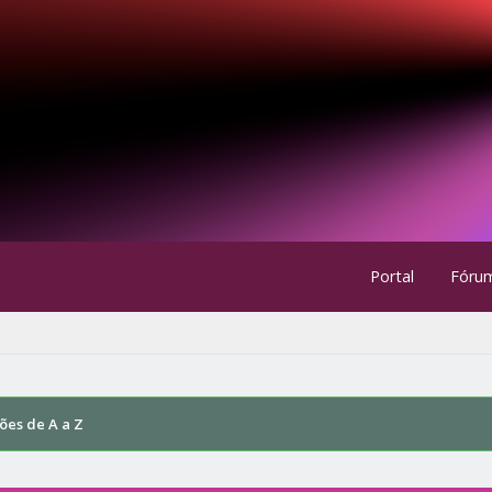
Portal
Fóru
ões de A a Z