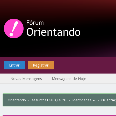
Entrar
Registrar
Novas Mensagens
Mensagens de Hoje
Orientando
›
Assuntos LGBTQIAPN+
›
Identidades
›
Orientaç