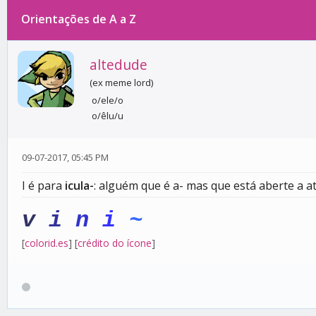
Orientações de A a Z
0 votos - 0 média
1
2
3
4
5
altedude
(ex meme lord)
o/ele/o
o/êlu/u
09-07-2017, 05:45 PM
I é para
icula-
: alguém que é a- mas que está aberte a a
v
i
n
i
~
[
colorid.es
] [
crédito do ícone
]