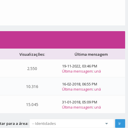
Visualizações:
Última mensagem
19-11-2022, 03:46 PM
2.550
Última mensagem
:
unã
16-02-2018, 06:55 PM
10.316
Última mensagem
:
unã
31-01-2018, 05:09 PM
15.045
Última mensagem
:
unã
tar para a área: