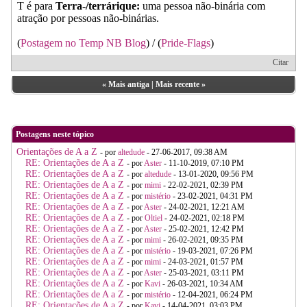
T é para
Terra-/terrárique:
uma pessoa não-binária com
atração por pessoas não-binárias.
(
Postagem no Temp NB Blog
) / (
Pride-Flags
)
Citar
«
Mais antiga
|
Mais recente
»
Postagens neste tópico
Orientações de A a Z
- por
altedude
- 27-06-2017, 09:38 AM
RE: Orientações de A a Z
- por
Aster
- 11-10-2019, 07:10 PM
RE: Orientações de A a Z
- por
altedude
- 13-01-2020, 09:56 PM
RE: Orientações de A a Z
- por
mimi
- 22-02-2021, 02:39 PM
RE: Orientações de A a Z
- por
mistério
- 23-02-2021, 04:31 PM
RE: Orientações de A a Z
- por
Aster
- 24-02-2021, 12:21 AM
RE: Orientações de A a Z
- por
Oltiel
- 24-02-2021, 02:18 PM
RE: Orientações de A a Z
- por
Aster
- 25-02-2021, 12:42 PM
RE: Orientações de A a Z
- por
mimi
- 26-02-2021, 09:35 PM
RE: Orientações de A a Z
- por
mistério
- 19-03-2021, 07:26 PM
RE: Orientações de A a Z
- por
mimi
- 24-03-2021, 01:57 PM
RE: Orientações de A a Z
- por
Aster
- 25-03-2021, 03:11 PM
RE: Orientações de A a Z
- por
Kavi
- 26-03-2021, 10:34 AM
RE: Orientações de A a Z
- por
mistério
- 12-04-2021, 06:24 PM
RE: Orientações de A a Z
- por
Kavi
- 14-04-2021, 03:03 PM