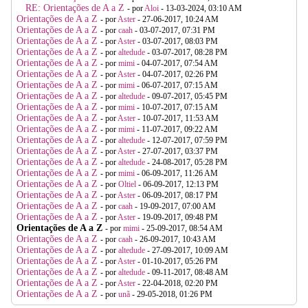
RE: Orientações de A a Z
- por
Aloi
- 13-03-2024, 03:10 AM
Orientações de A a Z
- por
Aster
- 27-06-2017, 10:24 AM
Orientações de A a Z
- por
caah
- 03-07-2017, 07:31 PM
Orientações de A a Z
- por
Aster
- 03-07-2017, 08:03 PM
Orientações de A a Z
- por
altedude
- 03-07-2017, 08:28 PM
Orientações de A a Z
- por
mimi
- 04-07-2017, 07:54 AM
Orientações de A a Z
- por
Aster
- 04-07-2017, 02:26 PM
Orientações de A a Z
- por
mimi
- 06-07-2017, 07:15 AM
Orientações de A a Z
- por
altedude
- 09-07-2017, 05:45 PM
Orientações de A a Z
- por
mimi
- 10-07-2017, 07:15 AM
Orientações de A a Z
- por
Aster
- 10-07-2017, 11:53 AM
Orientações de A a Z
- por
mimi
- 11-07-2017, 09:22 AM
Orientações de A a Z
- por
altedude
- 12-07-2017, 07:59 PM
Orientações de A a Z
- por
Aster
- 27-07-2017, 03:37 PM
Orientações de A a Z
- por
altedude
- 24-08-2017, 05:28 PM
Orientações de A a Z
- por
mimi
- 06-09-2017, 11:26 AM
Orientações de A a Z
- por
Oltiel
- 06-09-2017, 12:13 PM
Orientações de A a Z
- por
Aster
- 06-09-2017, 08:17 PM
Orientações de A a Z
- por
caah
- 19-09-2017, 07:00 AM
Orientações de A a Z
- por
Aster
- 19-09-2017, 09:48 PM
Orientações de A a Z
- por
mimi
- 25-09-2017, 08:54 AM
Orientações de A a Z
- por
caah
- 26-09-2017, 10:43 AM
Orientações de A a Z
- por
altedude
- 27-09-2017, 10:09 AM
Orientações de A a Z
- por
Aster
- 01-10-2017, 05:26 PM
Orientações de A a Z
- por
altedude
- 09-11-2017, 08:48 AM
Orientações de A a Z
- por
Aster
- 22-04-2018, 02:20 PM
Orientações de A a Z
- por
unã
- 29-05-2018, 01:26 PM