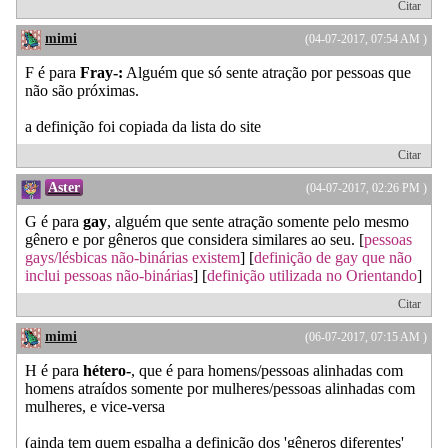
Citar
mimi
(04-07-2017, 07:54 AM )
F é para
Fray-:
Alguém que só sente atração por pessoas que
não são próximas.
a definição foi copiada da lista do site
Citar
Aster
(04-07-2017, 02:26 PM )
G é para
gay
, alguém que sente atração somente pelo mesmo
gênero e por gêneros que considera similares ao seu. [
pessoas
gays/lésbicas não-binárias existem
] [
definição de gay que não
inclui pessoas não-binárias
] [
definição utilizada no Orientando
]
Citar
mimi
(06-07-2017, 07:15 AM )
H é para
hétero-
, que é para homens/pessoas alinhadas com
homens atraídos somente por mulheres/pessoas alinhadas com
mulheres, e vice-versa
(ainda tem quem espalha a definição dos 'gêneros diferentes'