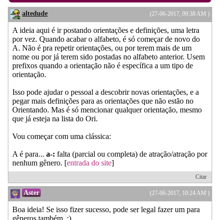
altedude
(27-06-2017, 09:38 AM )
A ideia aqui é ir postando orientações e definições, uma letra
por vez. Quando acabar o alfabeto, é só começar de novo do
A. Não é pra repetir orientações, ou por terem mais de um
nome ou por já terem sido postadas no alfabeto anterior. Usem
prefixos quando a orientação não é específica a um tipo de
orientação.
Isso pode ajudar o pessoal a descobrir novas orientações, e a
pegar mais definições para as orientações que não estão no
Orientando. Mas é só mencionar qualquer orientação, mesmo
que já esteja na lista do Ori.
Vou começar com uma clássica:
A é para...
a-:
falta (parcial ou completa) de atração/atração por
nenhum gênero. [
entrada do site
]
Citar
Aster
(27-06-2017, 10:24 AM )
Boa ideia! Se isso fizer sucesso, pode ser legal fazer um para
gêneros também. :)