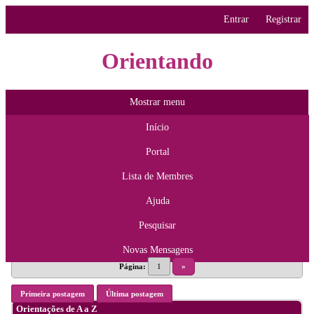
Entrar
Registrar
Orientando
Mostrar menu
Início
Portal
Lista de Membres
Ajuda
Pesquisar
Novas Mensagens
Página:
1
»
Primeira postagem
Última postagem
Orientações de A a Z