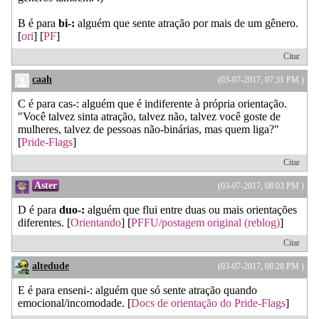
B é para
bi-:
alguém que sente atração por mais de um gênero.
[
ori
] [
PF
]
Citar
caah
(03-07-2017, 07:31 PM )
C é para cas-: alguém que é indiferente à própria orientação.
"Você talvez sinta atração, talvez não, talvez você goste de
mulheres, talvez de pessoas não-binárias, mas quem liga?"
[
Pride-Flags
]
Citar
Aster
(03-07-2017, 08:03 PM )
D é para
duo-:
alguém que flui entre duas ou mais orientações
diferentes. [
Orientando
] [
PFFU/postagem original (reblog)
]
Citar
altedude
(03-07-2017, 08:28 PM )
E é para enseni-: alguém que só sente atração quando
emocional/incomodade. [
Docs de orientação do Pride-Flags
]