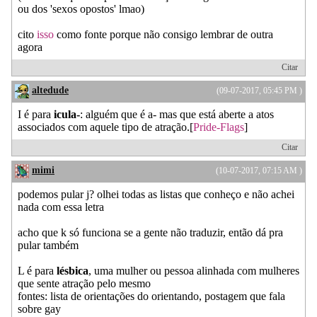
ou dos 'sexos opostos' lmao)
cito
isso
como fonte porque não consigo lembrar de outra
agora
Citar
altedude
(09-07-2017, 05:45 PM )
I é para
icula-
: alguém que é a- mas que está aberte a atos
associados com aquele tipo de atração.[
Pride-Flags
]
Citar
mimi
(10-07-2017, 07:15 AM )
podemos pular j? olhei todas as listas que conheço e não achei
nada com essa letra
acho que k só funciona se a gente não traduzir, então dá pra
pular também
L é para
lésbica
, uma mulher ou pessoa alinhada com mulheres
que sente atração pelo mesmo
fontes: lista de orientações do orientando, postagem que fala
sobre gay