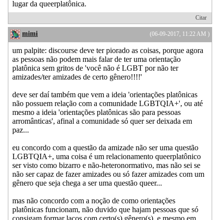
lugar da queerplatônica.
Citar
mimi
(06-09-2017, 11:22 AM )
um palpite: discourse deve ter piorado as coisas, porque agora
as pessoas não podem mais falar de ter uma orientação
platônica sem gritos de 'você não é LGBT por não ter
amizades/ter amizades de certo gênero!!!!'
deve ser daí também que vem a ideia 'orientações platônicas
não possuem relação com a comunidade LGBTQIA+', ou até
mesmo a ideia 'orientações platônicas são para pessoas
arromânticas', afinal a comunidade só quer ser deixada em
paz...
eu concordo com a questão da amizade não ser uma questão
LGBTQIA+, uma coisa é um relacionamento queerplatônico
ser visto como bizarro e não-heteronormativo, mas não sei se
não ser capaz de fazer amizades ou só fazer amizades com um
gênero que seja chega a ser uma questão queer...
mas não concordo com a noção de como orientações
platônicas funcionam, não duvido que hajam pessoas que só
consigam formar laços com certo(s) gênero(s), e mesmo em