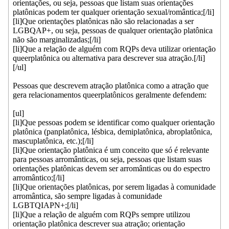
orientações, ou seja, pessoas que listam suas orientações
platônicas podem ter qualquer orientação sexual/romântica;[/li]
[li]Que orientações platônicas não são relacionadas a ser
LGBQAP+, ou seja, pessoas de qualquer orientação platônica
não são marginalizadas;[/li]
[li]Que a relação de alguém com RQPs deva utilizar orientação
queerplatônica ou alternativa para descrever sua atração.[/li]
[/ul]
Pessoas que descrevem atração platônica como a atração que
gera relacionamentos queerplatônicos geralmente defendem:
[ul]
[li]Que pessoas podem se identificar como qualquer orientação
platônica (panplatônica, lésbica, demiplatônica, abroplatônica,
mascuplatônica, etc.);[/li]
[li]Que orientação platônica é um conceito que só é relevante
para pessoas arromânticas, ou seja, pessoas que listam suas
orientações platônicas devem ser arromânticas ou do espectro
arromântico;[/li]
[li]Que orientações platônicas, por serem ligadas à comunidade
arromântica, são sempre ligadas à comunidade
LGBTQIAPN+;[/li]
[li]Que a relação de alguém com RQPs sempre utilizou
orientação platônica descrever sua atração; orientação