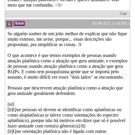
meio que me confundiu. >3>
Citar
Aster
(05-09-2017, 11:44 PM )
Se alguém souber de um jeito melhor de explicar que não fique
muito extenso, me avise, porque... essas descrições são
propositais, pra simplificar as coisas. :S
O que acontece é que temos exemplos de pessoas usando
atração platônica como a atração que gera amizade, e exemplos
de pessoas usando atração platônica como a atração que gera
RQPs. E como tem pouquíssima gente que se importa pelo
assunto, é muito difícil ver esses "dois lados" se encontrando.
Pessoas que descrevem atração platônica como a atração que
gera amizade geralmente defendem:
[ul]
[li]Que pessoas só devem se identificar como aplatônicas ou
como aloplatônicas (e talvez como orientações do espectro
aplatônico), porque não há motivos em dizer que só é possível
fazer amizade com certo(s) gênero(s);[/li]
[li]Que orientação platônica não é ligada com outras