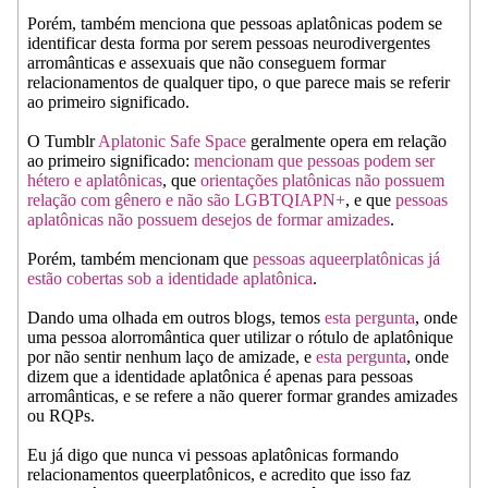
Porém, também menciona que pessoas aplatônicas podem se
identificar desta forma por serem pessoas neurodivergentes
arromânticas e assexuais que não conseguem formar
relacionamentos de qualquer tipo, o que parece mais se referir
ao primeiro significado.
O Tumblr
Aplatonic Safe Space
geralmente opera em relação
ao primeiro significado:
mencionam que pessoas podem ser
hétero e aplatônicas
, que
orientações platônicas não possuem
relação com gênero e não são LGBTQIAPN+
, e que
pessoas
aplatônicas não possuem desejos de formar amizades
.
Porém, também mencionam que
pessoas aqueerplatônicas já
estão cobertas sob a identidade aplatônica
.
Dando uma olhada em outros blogs, temos
esta pergunta
, onde
uma pessoa alorromântica quer utilizar o rótulo de aplatônique
por não sentir nenhum laço de amizade, e
esta pergunta
, onde
dizem que a identidade aplatônica é apenas para pessoas
arromânticas, e se refere a não querer formar grandes amizades
ou RQPs.
Eu já digo que nunca vi pessoas aplatônicas formando
relacionamentos queerplatônicos, e acredito que isso faz