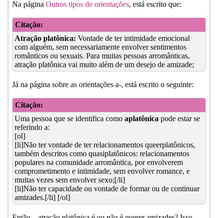
Na página
Outros tipos de orientações
, está escrito que:
Citação:
Atração platônica:
Vontade de ter intimidade emocional
com alguém, sem necessariamente envolver sentimentos
românticos ou sexuais. Para muitas pessoas arromânticas,
atração platônica vai muito além de um desejo de amizade;
Já na página sobre as orientações a-, está escrito o seguinte:
Citação:
Uma pessoa que se identifica como
aplatônica
pode estar se
referindo a:
[ol]
[li]Não ter vontade de ter relacionamentos queerplatônicos,
também descritos como quasiplatônicos: relacionamentos
populares na comunidade arromântica, por envolverem
comprometimento e intimidade, sem envolver romance, e
muitas vezes sem envolver sexo;[/li]
[li]Não ter capacidade ou vontade de formar ou de continuar
amizades.[/li] [/ol]
Então... atração platônica é ou não é querer amizades? Isso