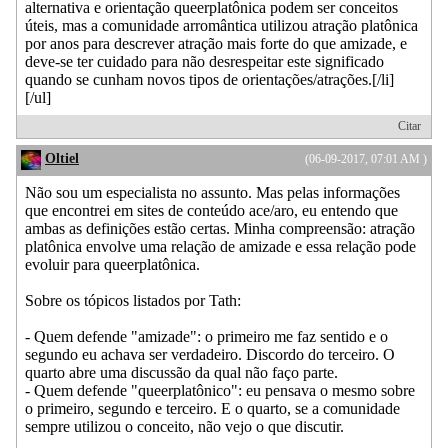
alternativa e orientação queerplatônica podem ser conceitos
úteis, mas a comunidade arromântica utilizou atração platônica
por anos para descrever atração mais forte do que amizade, e
deve-se ter cuidado para não desrespeitar este significado
quando se cunham novos tipos de orientações/atrações.[/li]
[/ul]
Citar
Oltiel
(06-09-2017, 07:01 AM )
Não sou um especialista no assunto. Mas pelas informações
que encontrei em sites de conteúdo ace/aro, eu entendo que
ambas as definições estão certas. Minha compreensão: atração
platônica envolve uma relação de amizade e essa relação pode
evoluir para queerplatônica.
Sobre os tópicos listados por Tath:
- Quem defende "amizade": o primeiro me faz sentido e o
segundo eu achava ser verdadeiro. Discordo do terceiro. O
quarto abre uma discussão da qual não faço parte.
- Quem defende "queerplatônico": eu pensava o mesmo sobre
o primeiro, segundo e terceiro. E o quarto, se a comunidade
sempre utilizou o conceito, não vejo o que discutir.