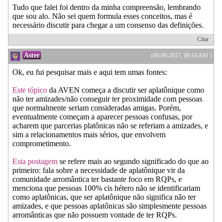
Tudo que falei foi dentro da minha compreensão, lembrando
que sou alo. Não sei quem formula esses conceitos, mas é
necessário discutir para chegar a um consenso das definições.
Citar
Aster
(06-09-2017, 09:54 AM )
Ok, eu fui pesquisar mais e aqui tem umas fontes:
Este tópico
da AVEN começa a discutir ser aplatônique como
não ter amizades/não conseguir ter proximidade com pessoas
que normalmente seriam consideradas amigas. Porém,
eventualmente começam a aparecer pessoas confusas, por
acharem que parcerias platônicas não se referiam a amizades, e
sim a relacionamentos mais sérios, que envolvem
comprometimento.
Esta postagem
se refere mais ao segundo significado do que ao
primeiro: fala sobre a necessidade de aplatônique vir da
comunidade arromântica ter bastante foco em RQPs, e
menciona que pessoas 100% cis hétero não se identificariam
como aplatônicas, que ser aplatônique não significa não ter
amizades, e que pessoas aplatônicas são simplesmente pessoas
arromânticas que não possuem vontade de ter RQPs.