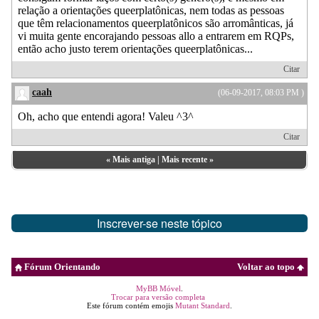
relação a orientações queerplatônicas, nem todas as pessoas
que têm relacionamentos queerplatônicos são arromânticas, já
vi muita gente encorajando pessoas allo a entrarem em RQPs,
então acho justo terem orientações queerplatônicas...
Citar
caah
(06-09-2017, 08:03 PM )
Oh, acho que entendi agora! Valeu ^3^
Citar
«
Mais antiga
|
Mais recente
»
Inscrever-se neste tópico
Fórum Orientando
Voltar ao topo
MyBB Móvel
.
Trocar para versão completa
Este fórum contém emojis
Mutant Standard
.