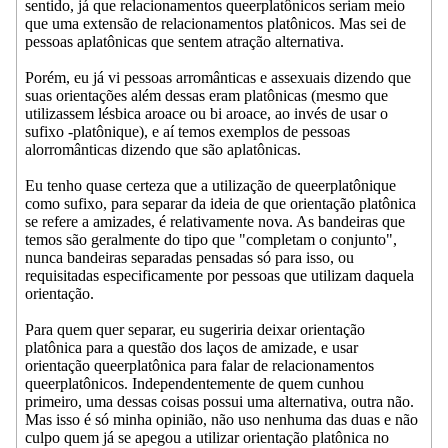
sentido, já que relacionamentos queerplatônicos seriam meio
que uma extensão de relacionamentos platônicos. Mas sei de
pessoas aplatônicas que sentem atração alternativa.
Porém, eu já vi pessoas arromânticas e assexuais dizendo que
suas orientações além dessas eram platônicas (mesmo que
utilizassem lésbica aroace ou bi aroace, ao invés de usar o
sufixo -platônique), e aí temos exemplos de pessoas
alorromânticas dizendo que são aplatônicas.
Eu tenho quase certeza que a utilização de queerplatônique
como sufixo, para separar da ideia de que orientação platônica
se refere a amizades, é relativamente nova. As bandeiras que
temos são geralmente do tipo que "completam o conjunto",
nunca bandeiras separadas pensadas só para isso, ou
requisitadas especificamente por pessoas que utilizam daquela
orientação.
Para quem quer separar, eu sugeriria deixar orientação
platônica para a questão dos laços de amizade, e usar
orientação queerplatônica para falar de relacionamentos
queerplatônicos. Independentemente de quem cunhou
primeiro, uma dessas coisas possui uma alternativa, outra não.
Mas isso é só minha opinião, não uso nenhuma das duas e não
culpo quem já se apegou a utilizar orientação platônica no