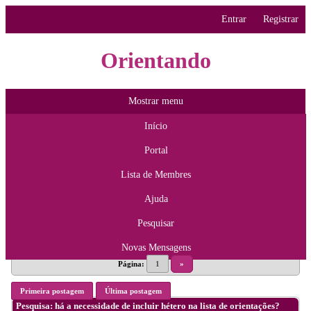
Entrar
Registrar
Orientando
Mostrar menu
Início
Portal
Lista de Membres
Ajuda
Pesquisar
Novas Mensagens
Página:
1
»
Primeira postagem
Última postagem
Pesquisa: há a necessidade de incluir hétero na lista de orientações?