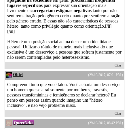
apagadas na sociedade
em geral,
precisariam frequentar
lugares específicos
para expressar sua orientação mais
livremente e
carregariam estigmas negativos
tanto por não
sentirem atração pelo gênero certo quanto por sentirem atração
pelo gênero errado. E essas não são características de pessoas
hétero, tanto como privilégio quanto como orientação.[/li]
[/ul]
Hétero é uma posição social acima de ser uma identidade
pessoal. Utilizar o rótulo de maneira mais inclusiva do que
exclusiva é um desserviço a pessoas que sofrem justamente por
não serem contempladas pelo heterossexismo.
Citar
Oltiel
(29-10-2017, 07:01 PM )
Compreendi tudo que você falou. Você acharia um desserviço
um homem que se atrai somente por mulheres, travestis,
pessoas transfemininas e femigêneros se declarar hétero? Eu
penso em pessoas assim quando imagino um "hétero
inclusivo", e não vejo problema nisso.
Citar
QueerNeko
(29-10-2017, 08:42 PM )