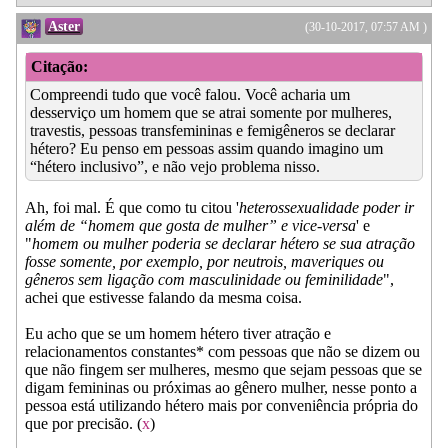
Aster
(30-10-2017, 07:57 AM )
Citação:
Compreendi tudo que você falou. Você acharia um
desserviço um homem que se atrai somente por mulheres,
travestis, pessoas transfemininas e femigêneros se declarar
hétero? Eu penso em pessoas assim quando imagino um
“hétero inclusivo”, e não vejo problema nisso.
Ah, foi mal. É que como tu citou '
heterossexualidade poder ir
além de “homem que gosta de mulher” e vice-versa
' e
"
homem ou mulher poderia se declarar hétero se sua atração
fosse somente, por exemplo, por neutrois, maveriques ou
gêneros sem ligação com masculinidade ou feminilidade
",
achei que estivesse falando da mesma coisa.
Eu acho que se um homem hétero tiver atração e
relacionamentos constantes* com pessoas que não se dizem ou
que não fingem ser mulheres, mesmo que sejam pessoas que se
digam femininas ou próximas ao gênero mulher, nesse ponto a
pessoa está utilizando hétero mais por conveniência própria do
que por precisão. (
x
)