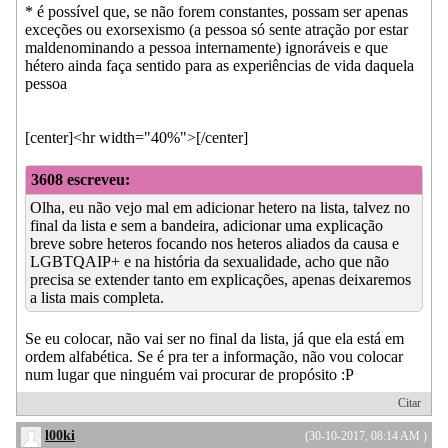
* é possível que, se não forem constantes, possam ser apenas
exceções ou exorsexismo (a pessoa só sente atração por estar
maldenominando a pessoa internamente) ignoráveis e que
hétero ainda faça sentido para as experiências de vida daquela
pessoa
[center]<hr width="40%">[/center]
3608 escreveu:
Olha, eu não vejo mal em adicionar hetero na lista, talvez no
final da lista e sem a bandeira, adicionar uma explicação
breve sobre heteros focando nos heteros aliados da causa e
LGBTQAIP+ e na história da sexualidade, acho que não
precisa se extender tanto em explicações, apenas deixaremos
a lista mais completa.
Se eu colocar, não vai ser no final da lista, já que ela está em
ordem alfabética. Se é pra ter a informação, não vou colocar
num lugar que ninguém vai procurar de propósito :P
Citar
l00ki
(30-10-2017, 08:14 AM )