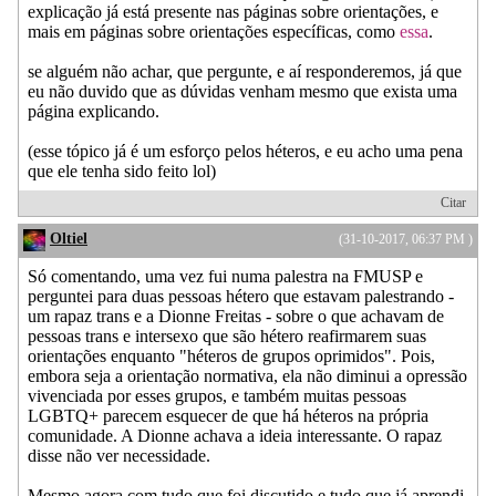
explicação já está presente nas páginas sobre orientações, e
mais em páginas sobre orientações específicas, como
essa
.
se alguém não achar, que pergunte, e aí responderemos, já que
eu não duvido que as dúvidas venham mesmo que exista uma
página explicando.
(esse tópico já é um esforço pelos héteros, e eu acho uma pena
que ele tenha sido feito lol)
Citar
Oltiel
(31-10-2017, 06:37 PM )
Só comentando, uma vez fui numa palestra na FMUSP e
perguntei para duas pessoas hétero que estavam palestrando -
um rapaz trans e a Dionne Freitas - sobre o que achavam de
pessoas trans e intersexo que são hétero reafirmarem suas
orientações enquanto "héteros de grupos oprimidos". Pois,
embora seja a orientação normativa, ela não diminui a opressão
vivenciada por esses grupos, e também muitas pessoas
LGBTQ+ parecem esquecer de que há héteros na própria
comunidade. A Dionne achava a ideia interessante. O rapaz
disse não ver necessidade.
Mesmo agora com tudo que foi discutido e tudo que já aprendi,