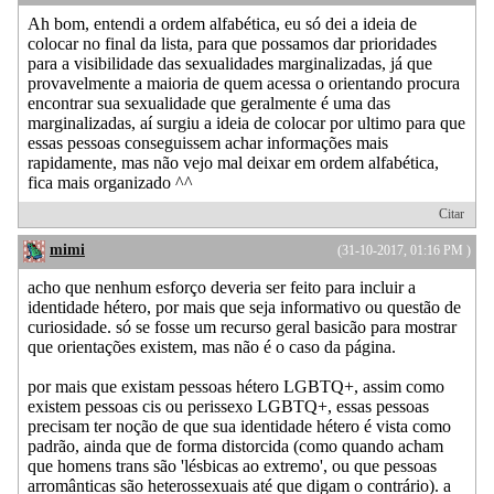
Ah bom, entendi a ordem alfabética, eu só dei a ideia de
colocar no final da lista, para que possamos dar prioridades
para a visibilidade das sexualidades marginalizadas, já que
provavelmente a maioria de quem acessa o orientando procura
encontrar sua sexualidade que geralmente é uma das
marginalizadas, aí surgiu a ideia de colocar por ultimo para que
essas pessoas conseguissem achar informações mais
rapidamente, mas não vejo mal deixar em ordem alfabética,
fica mais organizado ^^
Citar
mimi
(31-10-2017, 01:16 PM )
acho que nenhum esforço deveria ser feito para incluir a
identidade hétero, por mais que seja informativo ou questão de
curiosidade. só se fosse um recurso geral basicão para mostrar
que orientações existem, mas não é o caso da página.
por mais que existam pessoas hétero LGBTQ+, assim como
existem pessoas cis ou perissexo LGBTQ+, essas pessoas
precisam ter noção de que sua identidade hétero é vista como
padrão, ainda que de forma distorcida (como quando acham
que homens trans são 'lésbicas ao extremo', ou que pessoas
arromânticas são heterossexuais até que digam o contrário). a