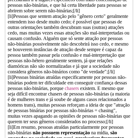
pessoas não-binárias, e que há certa liberdade para pessoas se
abrirem sobre serem não-binárias;[/li]
[li]Pessoas que sentem atração pelo "gênero certo" geralmente
entendem isso desde muito cedo; é possível que pessoas de
outras orientações também descubram suas (outras) atrações
cedo, mas muitas vezes essas atrações são mal-interpretadas ou
causam confusão. Alguém que só sente atração por pessoas
não-binárias possivelmente não descobrirá isso cedo, e mesmo
se houverem instâncias de atração desde sempre é capaz da
pessoa também passar pela confusão e mal-interpretação que
pessoas não-hétero geralmente sentem, já que relações
diamóricas não são normalizadas e já que a sociedade não
considera gêneros não-binários como "de verdade";[/li]
[li]Pessoas binárias atraídas especificamente por pessoas não-
binárias podem ter dificuldade em conseguir confiança dessas
pessoas não-binárias, porque
chasers
existem. E mesmo que
seja difícil encontrar chasers de pessoas não-binárias (a maioria
é de mulheres trans e já soube de alguns casos relacionados a
homens trans), muitas pessoas reforçam a ideia de que "atração
de pessoas binárias por pessoas não-binárias = chasing",
muitas vezes apagando as opiniões de pessoas não-binárias que
querem ter seus gêneros considerados no processo;[/li]
[li]Em resumo, pessoas atraídas particularmente por pessoas
não-binárias
não possuem representação
na mídia,
são