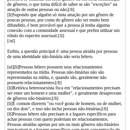
de gêneros, o que torna difícil de saber se são "exceções" na
atração de outras pessoas ou não;[/li]
[li]Supondo que alguém só sinta atração por um gênero de
poucas pessoas, por conta do gênero não ser muito bem
difundido, é bem provável que a pessoa já tenha alguma
conexão com a comunidade assexual e que prefira utilizar um
rótulo do espectro assexual.[/li]
[/ul]
Enfim, a questão principal é: uma pessoa atraída por pessoas
de uma identidade não-binária não seria hétero.
[ul][li]Pessoas hétero possuem seus relacionamentos
representados na mídia. Pessoas não-binárias não são
representadas na mídia, e, quando são, geralmente não
possuem relacionamentos;[/li]
[li]Retórica heterossexista foca em "relacionamentos precisam
ser entre um homem e uma mulher", e geralmente desaprovam
de gêneros não-binários;[/li]
[li]É comum dizerem "ou você gosta de homem, ou de mulher,
ou dos dois", e isso não inclui pessoas não-binárias;[/li]
[li]Pessoas hétero não precisam ir a lugares específicos para
achar pessoas com quem poderiam ter relacionamentos.
Pessoas atraídas apenas por um ou mais gêneros não-binários
precisariam ir a lugares específicos com mais concentração de