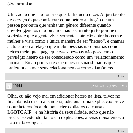
@vitorrubiao
Uh... acho que não foi isso que Tath queria dizer. A questão do
desserviço é que considerar como hétero a atração de uma
pessoa por outra que tenha um gênero diferente quando
envolve gêneros não-binários não soa muito justo porque na
sociedade que a gente vive, somente a atração entre homem e
mulher é vista como a única maneira de ser "hetero", e chamar
a atração ou a relação que inclui pessoas não-binárias como
hetero meio que apaga que essas pessoas não possuem o
privilégio hetero de ser considerado como um "relacionamento
normal". Então por isso existem pessoas não-binárias que
preferem chamar seus relacionamentos como diamóricos.
Citar
l00ki
(29-10-2017, 09:59 PM )
Olha, eu não vejo mal em adicionar hetero na lista, talvez no
final da lista e sem a bandeira, adicionar uma explicação breve
sobre heteros focando nos heteros aliados da causa e
LGBTQAIP+ e na história da sexualidade, acho que não
precisa se extender tanto em explicações, apenas deixaremos a
lista mais completa.
Citar