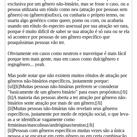
exclusiva por um gênero não-binário, mas se fosse o caso, ou a
pessoa utilizaria um rótulo como neu (atração por pessoas sem
gênero) ou (gênero)(sufixo), ou cunharia o próprio termo, ou
usaria algo genérico como queer, pomo ou com, ou acabaria
usando um rótulo do espectro assexual por sua atração ser rara,
porque é muito difícil de saber se sua atração é só rara ou se ela
só acontece por pessoas de um gênero específico que
pouquíssimas pessoas vão ter.
Obviamente em casos como neutrois e maverique é mais fácil
porque tem mais gente, mas em casos como dulcigênero e
regisgênero... yeah.
Mas pode notar que não existem muitos rótulos de atração por
gêneros não-binários específicos, justamente porque:
[ul][li]Muitas pessoas não-binárias preferem se considerar
"basicamente de um gênero binário" para esses propósitos;[/li]
[li]A maioria das pessoas aberta a ter atração por gêneros não-
binários sente atração por mais de um gênero;[/li]
[li]Muitas pessoas não-binárias não revelam seus gêneros
específicos, justamente por medo de rejeição social, o que leva-
as a se identificar vagamente como
femininas/masculinas/andróginas/neutras;[/li]
[li]Pessoas com gêneros específicos muitas vezes são a única
pessoa a se encaixar em certo gênero ou em certa combinação