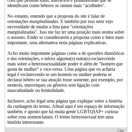
com que pessoas trans, intersexos e poliamoristas que se
identificam como héteros se sintam mais "acolhides".
No entanto, entendo que a proposta do site é falar de
orientações
marginalizadas
. E também por isso nem vejo
necessidade de mudar a lista para "orientações
marginalizadas". Isso me faz ter uma posição mais neutra sobre
o assunto. Então se considerarem a proposta como o fator mais
importante, uma alternativa seria páginas explicativas.
Acho muito importante páginas como a de questões diamóricas
e das orientações, e talvez alguma(s) outra(s) esclarecendo
mais sobre a heterossexualidade poder ir além de "homem que
gosta de mulher" e vice-versa. Uma página que eu acharia
legal é esclarecendo se um homem ou mulher poderia se
declarar hétero se sua atração fosse somente, por exemplo, por
neutrois, maveriques ou gêneros sem ligação com
masculinidade ou feminilidade.
Inclusive, acho legal uma página que explique sobre a história
da cunhagem do termo. Afinal aqui é um espaço de informação
também, e aposto que há muita gente LGBTQIAP+ curiosa
sobre essa nomenclatura. O termo heterossexual tem uma
história interessante.
Citar