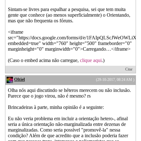
Sintam-se livres para espalhar a pesquisa, sei que tem muita
gente que conhece (ao menos superficialmente) o Orientando,
mas que não frequenta os fóruns.
<iframe
src="https://docs.google.com/forms/d/e/1FAIpQLScJWeOW
embedded=true" width="760" height="500" frameborder="0"
marginheight="0" marginwidth="0">Carregando…</iframe>
(Caso o embed acima não carregue,
clique aqui
.)
Citar
Oltiel
(29-10-2017, 08:24 AM )
Olha nós aqui discutindo se héteros merecem ou não inclusão.
Parece que o jogo virou, não é mesmo? rs
Brincadeiras à parte, minha opinião é a seguinte:
Eu não veria problema em incluir a orientação hetero-, afinal
seria a única orientação não-marginalizada entre dezenas de
marginalizadas. Como seria possível "promovê-la" nessa
condição? Além de que acredito que a inclusão poderia fazer