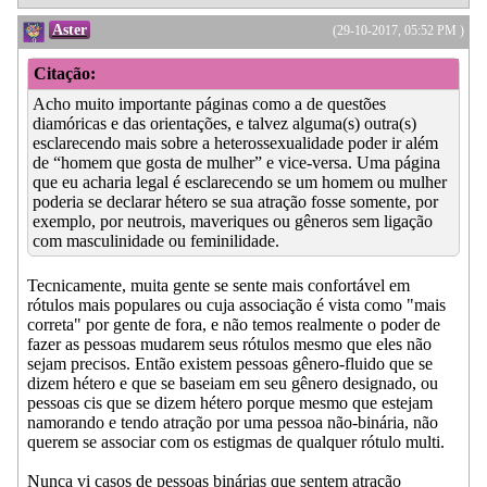
Aster
(29-10-2017, 05:52 PM )
Citação:
Acho muito importante páginas como a de questões
diamóricas e das orientações, e talvez alguma(s) outra(s)
esclarecendo mais sobre a heterossexualidade poder ir além
de “homem que gosta de mulher” e vice-versa. Uma página
que eu acharia legal é esclarecendo se um homem ou mulher
poderia se declarar hétero se sua atração fosse somente, por
exemplo, por neutrois, maveriques ou gêneros sem ligação
com masculinidade ou feminilidade.
Tecnicamente, muita gente se sente mais confortável em
rótulos mais populares ou cuja associação é vista como "mais
correta" por gente de fora, e não temos realmente o poder de
fazer as pessoas mudarem seus rótulos mesmo que eles não
sejam precisos. Então existem pessoas gênero-fluido que se
dizem hétero e que se baseiam em seu gênero designado, ou
pessoas cis que se dizem hétero porque mesmo que estejam
namorando e tendo atração por uma pessoa não-binária, não
querem se associar com os estigmas de qualquer rótulo multi.
Nunca vi casos de pessoas binárias que sentem atração