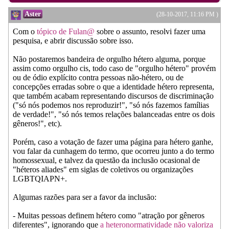
Aster
(28-10-2017, 11:16 PM )
Com o
tópico de Fulan@
sobre o assunto, resolvi fazer uma
pesquisa, e abrir discussão sobre isso.
Não postaremos bandeira de orgulho hétero alguma, porque
assim como orgulho cis, todo caso de "orgulho hétero" provém
ou de ódio explícito contra pessoas não-hétero, ou de
concepções erradas sobre o que a identidade hétero representa,
que também acabam representando discursos de discriminação
("só nós podemos nos reproduzir!", "só nós fazemos famílias
de verdade!", "só nós temos relações balanceadas entre os dois
gêneros!", etc).
Porém, caso a votação de fazer uma página para hétero ganhe,
vou falar da cunhagem do termo, que ocorreu junto a do termo
homossexual, e talvez da questão da inclusão ocasional de
"héteros aliades" em siglas de coletivos ou organizações
LGBTQIAPN+.
Algumas razões para ser a favor da inclusão:
- Muitas pessoas definem hétero como "atração por gêneros
diferentes", ignorando que
a heteronormatividade não valoriza