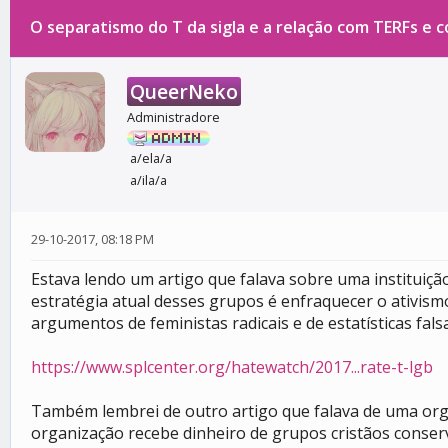
O separatismo do T da sigla e a relação com TERFs e 
0 votos - 0 média
1
2
3
4
5
QueerNeko
Administradore
a/ela/a
a/ila/a
29-10-2017, 08:18 PM
Estava lendo um artigo que falava sobre uma instituiç
estratégia atual desses grupos é enfraquecer o ativi
argumentos de feministas radicais e de estatísticas fal
https://www.splcenter.org/hatewatch/2017...rate-t-lgb
Também lembrei de outro artigo que falava de uma orga
organização recebe dinheiro de grupos cristãos conse