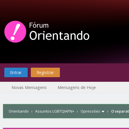
Entrar
Registrar
Novas Mensagens
Mensagens de Hoje
Orientando
›
Assuntos LGBTQIAPN+
›
Opressões
›
O separat