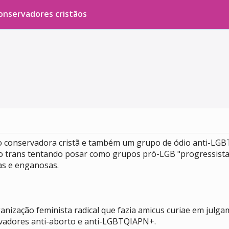
conservadores cristãos
ão conservadora cristã e também um grupo de ódio anti-LGB
smo trans tentando posar como grupos pró-LGB "progressist
sas e enganosas.
nização feminista radical que fazia amicus curiae em julg
rvadores anti-aborto e anti-LGBTQIAPN+.