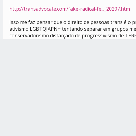
http://transadvocate.com/fake-radical-fe..._20207.htm
Isso me faz pensar que o direito de pessoas trans é o 
ativismo LGBTQIAPN+ tentando separar em grupos menor
conservadorismo disfarçado de progressivismo de TERF
exatamente o que essas pessoas querem.
1 usuárie deu agradecimento a QueerNeko por esta pos
•
mistério
Aster
let the colors fly
ze/elz/e
ed/eld/e
xe/ael/'
zi/éli/y
-/elx/x