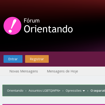
Entrar
Registrar
Novas Mensagens
Mensagens de Hoje
Orientando
›
Assuntos LGBTQIAPN+
›
Opressões
›
O separat