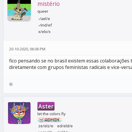
mistério
queer
-/ael/e
-/ind/ef
x/elx/x
20-10-2020, 06:06 PM
fico pensando se no brasil existem essas colaborações 
diretamente com grupos feministas radicais e vice-ver
Aster
let the colors fly
ze/elz/e
ed/eld/e