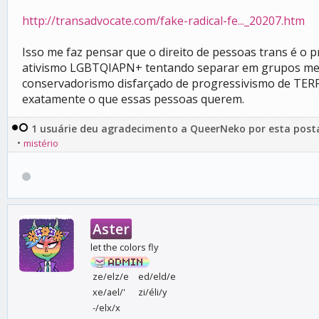
http://transadvocate.com/fake-radical-fe..._20207.htm
Isso me faz pensar que o direito de pessoas trans é o 
ativismo LGBTQIAPN+ tentando separar em grupos menor
conservadorismo disfarçado de progressivismo de TERF
exatamente o que essas pessoas querem.
1 usuárie deu agradecimento a QueerNeko por esta pos
•
mistério
Aster
let the colors fly
ze/elz/e
ed/eld/e
xe/ael/'
zi/éli/y
-/elx/x