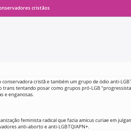
conservadores cristãos
ão conservadora cristã e também um grupo de ódio anti-LGB
smo trans tentando posar como grupos pró-LGB "progressist
sas e enganosas.
nização feminista radical que fazia amicus curiae em julg
rvadores anti-aborto e anti-LGBTQIAPN+.