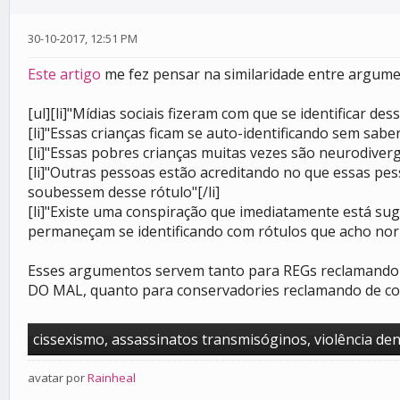
30-10-2017, 12:51 PM
Este artigo
me fez pensar na similaridade entre argumen
[ul][li]"Mídias sociais fizeram com que se identificar de
[li]"Essas crianças ficam se auto-identificando sem sab
[li]"Essas pobres crianças muitas vezes são neurodiverg
[li]"Outras pessoas estão acreditando no que essas pes
soubessem desse rótulo"[/li]
[li]"Existe uma conspiração que imediatamente está sug
permaneçam se identificando com rótulos que acho norma
Esses argumentos servem tanto para REGs reclamando d
DO MAL, quanto para conservadories reclamando de como
cissexismo, assassinatos transmisóginos, violência d
avatar por
Rainheal