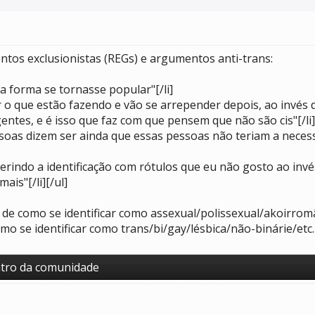
tos exclusionistas (REGs) e argumentos anti-trans:
ssa forma se tornasse popular"[/li]
er o que estão fazendo e vão se arrepender depois, ao invés 
entes, e é isso que faz com que pensem que não são cis"[/li]
soas dizem ser ainda que essas pessoas não teriam a necess
erindo a identificação com rótulos que eu não gosto ao inv
is"[/li][/ul]
e como se identificar como assexual/polissexual/akoirrom
 se identificar como trans/bi/gay/lésbica/não-binárie/etc
entro da comunidade