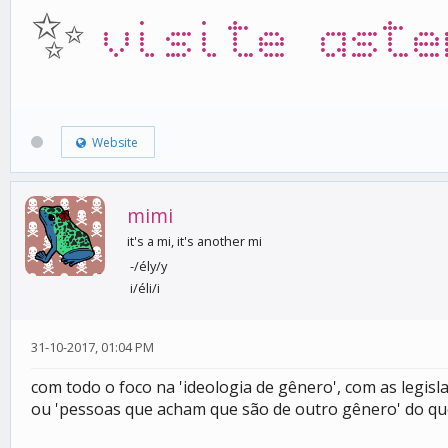
✨
visite aste
Website
mimi
it's a mi, it's another mi
-/ély/y
i/éli/i
31-10-2017, 01:04 PM
com todo o foco na 'ideologia de gênero', com as legi
ou 'pessoas que acham que são de outro gênero' do qu