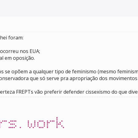
chei foram:
 ocorreu nos EUA;
al em oposição.
s se opõem a qualquer tipo de feminismo (mesmo feminismos
onservadora que só serve pra apropriação dos movimentos so
erteza FREPTs vão preferir defender cissexismo do que dive
rs.work