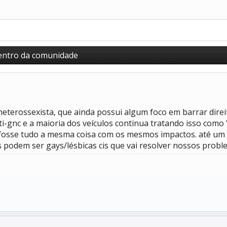
dentro da comunidade
heterossexista, que ainda possui algum foco em barrar dire
ti-gnc e a maioria dos veículos continua tratando isso como 
e fosse tudo a mesma coisa com os mesmos impactos. até um
as podem ser gays/lésbicas cis que vai resolver nossos prob