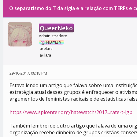
O separatismo do T da sigla e a relação com TERFs e 
0 votos - 0 média
1
2
3
4
5
QueerNeko
Administradore
a/ela/a
a/ila/a
29-10-2017, 08:18 PM
Estava lendo um artigo que falava sobre uma instituiç
estratégia atual desses grupos é enfraquecer o ativi
argumentos de feministas radicais e de estatísticas fal
https://www.splcenter.org/hatewatch/2017...rate-t-lgb
Também lembrei de outro artigo que falava de uma orga
organização recebe dinheiro de grupos cristãos conse