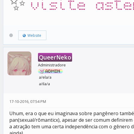
✨
visite aste
Website
QueerNeko
Administradore
a/ela/a
a/ila/a
17-10-2016, 07:54 PM
Uhum, era o que eu imaginava sobre pangênero também,
pan(sexual/rômanticx), apesar de ser comum definirem
a atração tem uma certa independência com o gênero da
ainda).