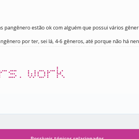
soas pangênero estão ok com alguém que possui vários gêne
ngênero por ter, sei lá, 4-6 gêneros, até porque não há n
rs.work
Possíveis tópicos relacionados...