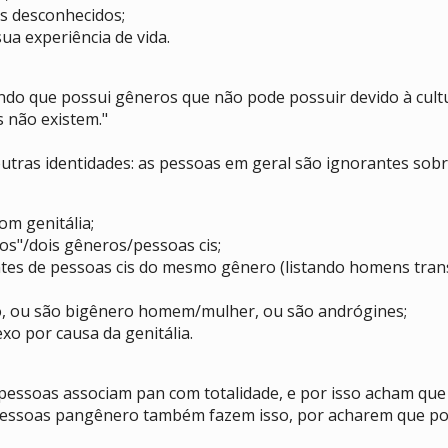
s desconhecidos;
ua experiência de vida.
endo que possui gêneros que não pode possuir devido à cult
s não existem."
utras identidades: as pessoas em geral são ignorantes so
om genitália;
xos"/dois gêneros/pessoas cis;
ntes de pessoas cis do mesmo gênero (listando homens tran
o, ou são bigênero homem/mulher, ou são andrógines;
xo por causa da genitália.
essoas associam pan com totalidade, e por isso acham que
pessoas pangênero também fazem isso, por acharem que po