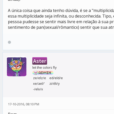
A única coisa que ainda tenho dúvida, é se a "multipli
essa multiplicidade seja infinita, ou desconhecida. Tip
pessoa pudesse se sentir mais livre em relação à sua 
sentimento de pan(sexual/rômanticx) sentir que sua at
Aster
let the colors fly
ze/elz/e
ed/eld/e
xe/ael/'
zi/éli/y
-/elx/x
17-10-2016, 08:10 PM