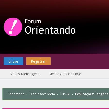
Entrar
Registrar
Novas Mensagens
Mensagens de Hoje
Orientando
›
Discussões Meta
›
Site
›
Explicações: Pangêne