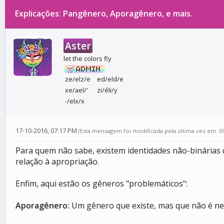
Explicações: Pangênero, Aporagênero, e mais.
0 votos - 0 média
1
2
3
4
5
Aster
let the colors fly
ze/elz/e
ed/eld/e
xe/ael/'
zi/éli/y
-/elx/x
17-10-2016, 07:17 PM
(Esta mensagem foi modificada pela última vez em: 0
Para quem não sabe, existem identidades não-binárias
relação à apropriação.
Enfim, aqui estão os gêneros "problemáticos":
Aporagênero:
Um gênero que existe, mas que não é n