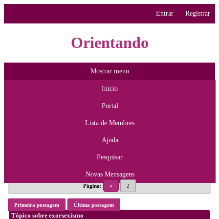
Entrar
Registrar
Orientando
Mostrar menu
Início
Portal
Lista de Membres
Ajuda
Pesquisar
Novas Mensagens
Página:
«
2
Primeira postagem
Última postagem
Tópico sobre exorsexismo