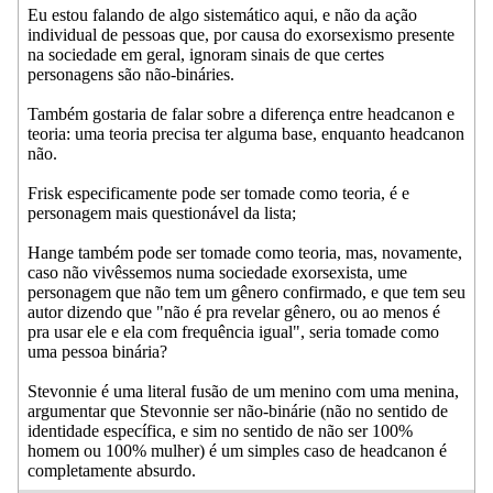
Eu estou falando de algo sistemático aqui, e não da ação
individual de pessoas que, por causa do exorsexismo presente
na sociedade em geral, ignoram sinais de que certes
personagens são não-bináries.
Também gostaria de falar sobre a diferença entre headcanon e
teoria: uma teoria precisa ter alguma base, enquanto headcanon
não.
Frisk especificamente pode ser tomade como teoria, é e
personagem mais questionável da lista;
Hange também pode ser tomade como teoria, mas, novamente,
caso não vivêssemos numa sociedade exorsexista, ume
personagem que não tem um gênero confirmado, e que tem seu
autor dizendo que "não é pra revelar gênero, ou ao menos é
pra usar ele e ela com frequência igual", seria tomade como
uma pessoa binária?
Stevonnie é uma literal fusão de um menino com uma menina,
argumentar que Stevonnie ser não-binárie (não no sentido de
identidade específica, e sim no sentido de não ser 100%
homem ou 100% mulher) é um simples caso de headcanon é
completamente absurdo.