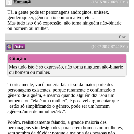
Human@
(15-07-2017, 06:59 PM )
Tá, a gente pode ter personagens androginos, unissex,
genderoqueer, gênero não conformativo, etc...
Mas tudo isto é só expressão, não torna ninguém não-binarie
ou homem ou mulher.
Citar
Aster
(16-07-2017, 07:25 PM )
Citação:
Mas tudo isto é só expressão, não torna ninguém não-binarie
ou homem ou mulher.
Teoricamente, você poderia falar isso da maior parte des
personagens existentes, porque raramente é confirmado o
gênero de alguém, e mesmo quando alguém diz "sou um
homem" ou "ela é uma mulher", é possível argumentar que
"estão só simplificando o gênero, pode ser um homem
agênero/uma demimulher/etc.".
Porém, realisticamente falando, a grande maioria des
personagens são designades para serem homens ou mulheres,
sem sombra de dúvida; porque a maioria das pessoas não