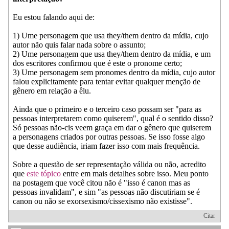
Eu estou falando aqui de:
1) Ume personagem que usa they/them dentro da mídia, cujo
autor não quis falar nada sobre o assunto;
2) Ume personagem que usa they/them dentro da mídia, e um
dos escritores confirmou que é este o pronome certo;
3) Ume personagem sem pronomes dentro da mídia, cujo autor
falou explicitamente para tentar evitar qualquer menção de
gênero em relação a êlu.
Ainda que o primeiro e o terceiro caso possam ser "para as
pessoas interpretarem como quiserem", qual é o sentido disso?
Só pessoas não-cis veem graça em dar o gênero que quiserem
a personagens criados por outras pessoas. Se isso fosse algo
que desse audiência, iriam fazer isso com mais frequência.
Sobre a questão de ser representação válida ou não, acredito
que
este tópico
entre em mais detalhes sobre isso. Meu ponto
na postagem que você citou não é "isso é canon mas as
pessoas invalidam", e sim "as pessoas não discutiriam se é
canon ou não se exorsexismo/cissexismo não existisse".
Citar