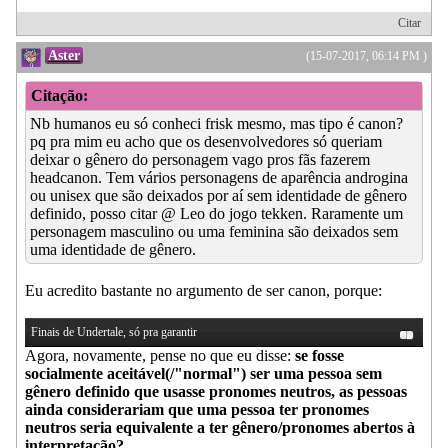
Citar
Aster
(15-07-2017, 06:14 PM )
Citação:
Nb humanos eu só conheci frisk mesmo, mas tipo é canon?
pq pra mim eu acho que os desenvolvedores só queriam
deixar o gênero do personagem vago pros fãs fazerem
headcanon. Tem vários personagens de aparência androgina
ou unisex que são deixados por aí sem identidade de gênero
definido, posso citar @ Leo do jogo tekken. Raramente um
personagem masculino ou uma feminina são deixados sem
uma identidade de gênero.
Eu acredito bastante no argumento de ser canon, porque:
Finais de Undertale, só pra garantir
Agora, novamente, pense no que eu disse:
se fosse
socialmente aceitável(/"normal") ser uma pessoa sem
gênero definido que usasse pronomes neutros, as pessoas
ainda considerariam que uma pessoa ter pronomes
neutros seria equivalente a ter gênero/pronomes abertos à
interpretação?