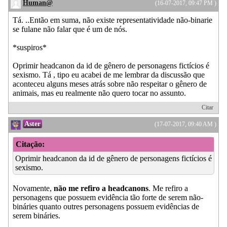
Human@
(16-07-2017, 09:47 PM )
Tá. ..Então em suma, não existe representatividade não-binarie
se fulane não falar que é um de nós.
*suspiros*
Oprimir headcanon da id de gênero de personagens fictícios é
sexismo. Tá , tipo eu acabei de me lembrar da discussão que
aconteceu alguns meses atrás sobre não respeitar o gênero de
animais, mas eu realmente não quero tocar no assunto.
Citar
Aster
(17-07-2017, 09:40 AM )
Citação:
Oprimir headcanon da id de gênero de personagens fictícios é
sexismo.
Novamente,
não me refiro a headcanons
. Me refiro a
personagens que possuem evidência tão forte de serem não-
bináries quanto outres personagens possuem evidências de
serem bináries.