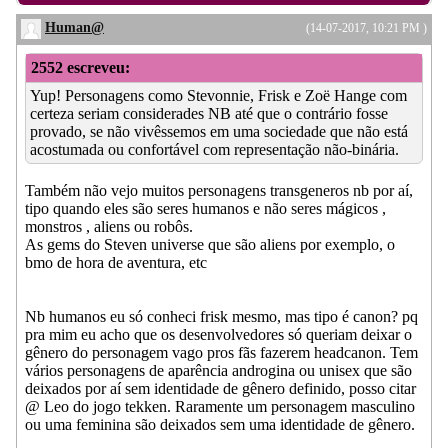
Human@
(14-07-2017, 10:21 PM )
2552 escreveu:
Yup! Personagens como Stevonnie, Frisk e Zoë Hange com
certeza seriam considerades NB até que o contrário fosse
provado, se não vivêssemos em uma sociedade que não está
acostumada ou confortável com representação não-binária.
Também não vejo muitos personagens transgeneros nb por aí,
tipo quando eles são seres humanos e não seres mágicos ,
monstros , aliens ou robôs.
As gems do Steven universe que são aliens por exemplo, o
bmo de hora de aventura, etc
Nb humanos eu só conheci frisk mesmo, mas tipo é canon? pq
pra mim eu acho que os desenvolvedores só queriam deixar o
gênero do personagem vago pros fãs fazerem headcanon. Tem
vários personagens de aparência androgina ou unisex que são
deixados por aí sem identidade de gênero definido, posso citar
@ Leo do jogo tekken. Raramente um personagem masculino
ou uma feminina são deixados sem uma identidade de gênero.