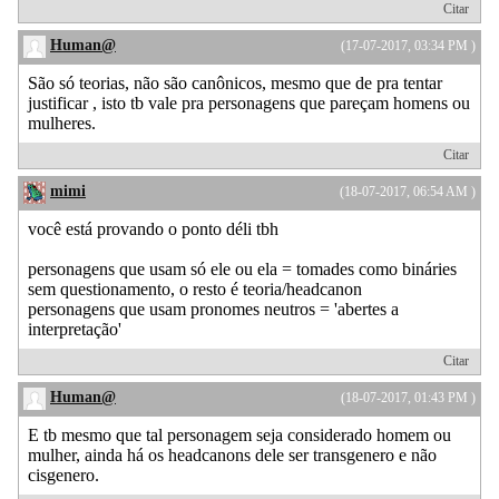
Citar
Human@
(17-07-2017, 03:34 PM )
São só teorias, não são canônicos, mesmo que de pra tentar
justificar , isto tb vale pra personagens que pareçam homens ou
mulheres.
Citar
mimi
(18-07-2017, 06:54 AM )
você está provando o ponto déli tbh
personagens que usam só ele ou ela = tomades como bináries
sem questionamento, o resto é teoria/headcanon
personagens que usam pronomes neutros = 'abertes a
interpretação'
Citar
Human@
(18-07-2017, 01:43 PM )
E tb mesmo que tal personagem seja considerado homem ou
mulher, ainda há os headcanons dele ser transgenero e não
cisgenero.