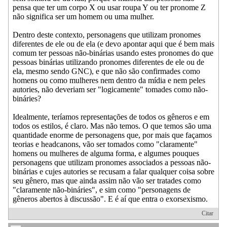
pensa que ter um corpo X ou usar roupa Y ou ter pronome Z
não significa ser um homem ou uma mulher.
Dentro deste contexto, personagens que utilizam pronomes
diferentes de ele ou de ela (e devo apontar aqui que é bem mais
comum ter pessoas não-binárias usando estes pronomes do que
pessoas binárias utilizando pronomes diferentes de ele ou de
ela, mesmo sendo GNC), e que não são confirmades como
homens ou como mulheres nem dentro da mídia e nem peles
autories, não deveriam ser "logicamente" tomades como não-
bináries?
Idealmente, teríamos representações de todos os gêneros e em
todos os estilos, é claro. Mas não temos. O que temos são uma
quantidade enorme de personagens que, por mais que façamos
teorias e headcanons, vão ser tomados como "claramente"
homens ou mulheres de alguma forma, e algumes pouques
personagens que utilizam pronomes associados a pessoas não-
binárias e cujes autories se recusam a falar qualquer coisa sobre
seu gênero, mas que ainda assim não vão ser tratades como
"claramente não-bináries", e sim como "personagens de
gêneros abertos à discussão". E é aí que entra o exorsexismo.
Citar