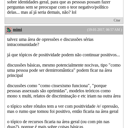
sobre identidades geral, para que as pessoas possam fazer
perguntas sem se preocupar com o teor negativo/político
delas... mas aí já seria demais, não? lol
Citar
mimi
(19-01-2017, 06:57 AM )
talvez uma área de opressões e discussões sérias
intracomunidade?
já que tópicos de positividade podem não continuar positivos...
discussões básicas, mesmo potencialmente nocivas, tipo "como
uma pessoa pode ser demirromântica" podem ficar na área
principal
discussões como "como cissexismo funciona", "porque
pessoas assexuais são oprimidas", modelos teóricos como
mono x multi, relatos de discriminação e etc iriam na outra área
o tópico sobre rótulos tem a ver com positividade /e/ opressão,
mas o rumo que tomou foi positivo, então ficaria na área geral
o tópico de recursos ficaria na área geral (ou com pin nas
duas?), porque é mais sobre coisas básicas