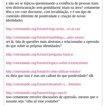
e não sei se tópicos questionando a existência de pessoas trans
sem disforia/atração sem genitália/etc iriam na área? certamente
têm a ver com discourse, com invalidação, e é um tipo de
conteúdo diferente de positividade e criação de novas
identidades
http://orientando.org/forum/t/regs-aviso...or-ai-vai/
http://orientando.org/forum/t/rambling-i...ades-mono/
sei lá, fala de questões mais abstratas e relacionadas a opressão
do que sobre as próprias identidades?
http://orientando.org/forum/t/pergunta-basica/
http://orientando.org/forum/t/topico-sobre-exorsexismo/
http://orientando.org/forum/t/como-utilizar-rotulos/
eu diria que isso é mas um callout do que positividade? idk
http://orientando.org/forum/t/desabafo-s...-binaries/
http://orientando.org/forum/t/hugo-nasck/
isso certamente envolve discussões de opressão, mesmo que o
assunto seja "olha só esse youtuber"