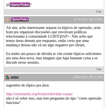
@
QueerNeko
?
Citar
QueerNeko
(17-01-2017, 08:51 PM )
Ah sim, acho interessante separar os tópicos de opressão, seria
bom pra organizar discussões que envolvam políticas
relacionadas à comunidade LGBTQIAP+. Não acho que
temos áreas demais por enquanto, então creio que uma
mudança dessas não vá ser algo negativo pro fórum.
Eu tenho um pouco de dúvida se vão existir tópicos suficientes
pra uma área nova, mas imagino que haja bastante coisa a se
discutir nesse assunto.
Citar
mimi
(18-01-2017, 06:11 AM )
sugestões de tópico pra área:
http://orientando.org/forum/t/duvidas-varias/
não é só sobre isso, mas tem perguntas do tipo "como opressão
funciona"