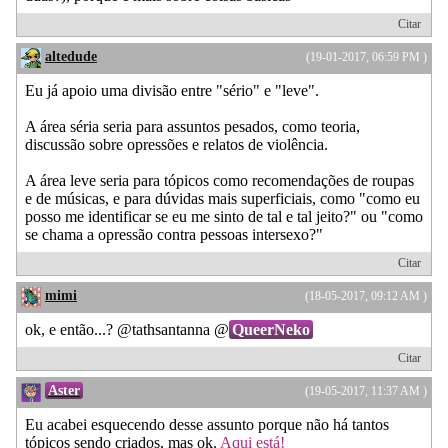
Citar
altedude
(19-01-2017, 06:59 PM )
Eu já apoio uma divisão entre "sério" e "leve".
A área séria seria para assuntos pesados, como teoria,
discussão sobre opressões e relatos de violência.
A área leve seria para tópicos como recomendações de roupas
e de músicas, e para dúvidas mais superficiais, como "como eu
posso me identificar se eu me sinto de tal e tal jeito?" ou "como
se chama a opressão contra pessoas intersexo?"
Citar
mimi
(18-05-2017, 09:12 AM )
ok, e então...? @tathsantanna @
QueerNeko
Citar
Aster
(19-05-2017, 11:37 AM )
Eu acabei esquecendo desse assunto porque não há tantos
tópicos sendo criados, mas ok.
Aqui está!