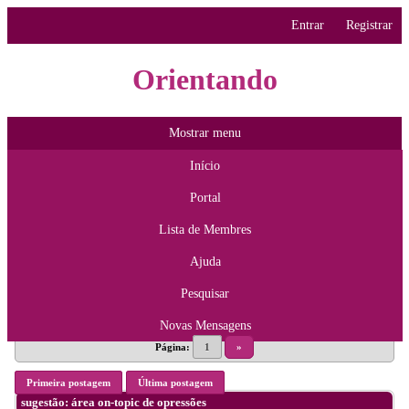
Entrar
Registrar
Orientando
Mostrar menu
Início
Portal
Lista de Membres
Ajuda
Pesquisar
Novas Mensagens
Página:
1
»
Primeira postagem
Última postagem
sugestão: área on-topic de opressões