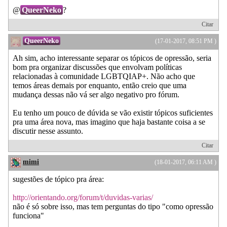
@
QueerNeko
?
Citar
QueerNeko
(17-01-2017, 08:51 PM )
Ah sim, acho interessante separar os tópicos de opressão, seria
bom pra organizar discussões que envolvam políticas
relacionadas à comunidade LGBTQIAP+. Não acho que
temos áreas demais por enquanto, então creio que uma
mudança dessas não vá ser algo negativo pro fórum.
Eu tenho um pouco de dúvida se vão existir tópicos suficientes
pra uma área nova, mas imagino que haja bastante coisa a se
discutir nesse assunto.
Citar
mimi
(18-01-2017, 06:11 AM )
sugestões de tópico pra área:
http://orientando.org/forum/t/duvidas-varias/
não é só sobre isso, mas tem perguntas do tipo "como opressão
funciona"