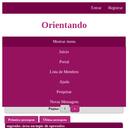
Entrar
Registrar
Orientando
Mostrar menu
Início
Portal
Lista de Membres
Ajuda
Pesquisar
Novas Mensagens
Página:
1
»
Primeira postagem
Última postagem
sugestão: área on-topic de opressões