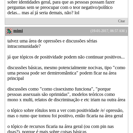
sobre identidades geral, para que as pessoas possam fazer
perguntas sem se preocupar com o teor negativo/político
delas... mas aí já seria demais, não? lol
Citar
mimi
(19-01-2017, 06:57 AM )
talvez uma área de opressões e discussões sérias
intracomunidade?
já que tópicos de positividade podem não continuar positivos...
discussões básicas, mesmo potencialmente nocivas, tipo "como
uma pessoa pode ser demirromântica" podem ficar na área
principal
discussões como "como cissexismo funciona", "porque
pessoas assexuais são oprimidas", modelos teóricos como
mono x multi, relatos de discriminação e etc iriam na outra área
o tópico sobre rótulos tem a ver com positividade /e/ opressão,
mas o rumo que tomou foi positivo, então ficaria na área geral
o tópico de recursos ficaria na área geral (ou com pin nas
duas?), porque é mais sobre coisas básicas