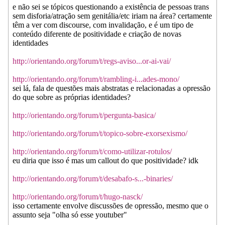
e não sei se tópicos questionando a existência de pessoas trans
sem disforia/atração sem genitália/etc iriam na área? certamente
têm a ver com discourse, com invalidação, e é um tipo de
conteúdo diferente de positividade e criação de novas
identidades
http://orientando.org/forum/t/regs-aviso...or-ai-vai/
http://orientando.org/forum/t/rambling-i...ades-mono/
sei lá, fala de questões mais abstratas e relacionadas a opressão
do que sobre as próprias identidades?
http://orientando.org/forum/t/pergunta-basica/
http://orientando.org/forum/t/topico-sobre-exorsexismo/
http://orientando.org/forum/t/como-utilizar-rotulos/
eu diria que isso é mas um callout do que positividade? idk
http://orientando.org/forum/t/desabafo-s...-binaries/
http://orientando.org/forum/t/hugo-nasck/
isso certamente envolve discussões de opressão, mesmo que o
assunto seja "olha só esse youtuber"