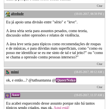
Citar
altedude
(19-01-2017, 06:59 PM )
Eu já apoio uma divisão entre "sério" e "leve".
A área séria seria para assuntos pesados, como teoria,
discussão sobre opressões e relatos de violência.
A área leve seria para tópicos como recomendações de roupas
e de músicas, e para dúvidas mais superficiais, como "como eu
posso me identificar se eu me sinto de tal e tal jeito?" ou "como
se chama a opressão contra pessoas intersexo?"
Citar
mimi
(18-05-2017, 09:12 AM )
ok, e então...? @tathsantanna @
QueerNeko
Citar
Aster
(19-05-2017, 11:37 AM )
Eu acabei esquecendo desse assunto porque não há tantos
tópicos sendo criados, mas ok.
Aqui está!