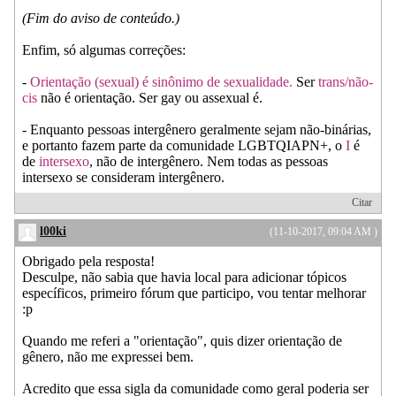
(Fim do aviso de conteúdo.)
Enfim, só algumas correções:
-
Orientação (sexual) é sinônimo de sexualidade.
Ser
trans/não-
cis
não é orientação. Ser gay ou assexual é.
- Enquanto pessoas intergênero geralmente sejam não-binárias,
e portanto fazem parte da comunidade LGBTQIAPN+, o
I
é
de
intersexo
, não de intergênero. Nem todas as pessoas
intersexo se consideram intergênero.
Citar
l00ki
(11-10-2017, 09:04 AM )
Obrigado pela resposta!
Desculpe, não sabia que havia local para adicionar tópicos
específicos, primeiro fórum que participo, vou tentar melhorar
:p
Quando me referi a "orientação", quis dizer orientação de
gênero, não me expressei bem.
Acredito que essa sigla da comunidade como geral poderia ser