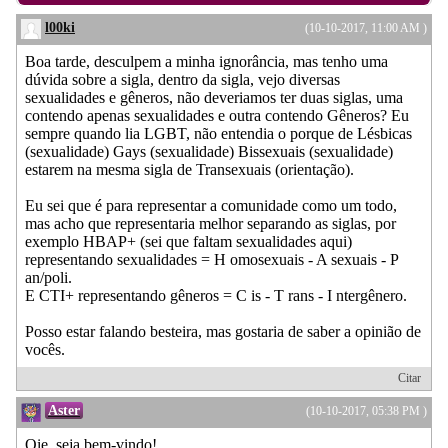
l00ki
(10-10-2017, 11:00 AM )
Boa tarde, desculpem a minha ignorância, mas tenho uma
dúvida sobre a sigla, dentro da sigla, vejo diversas
sexualidades e gêneros, não deveriamos ter duas siglas, uma
contendo apenas sexualidades e outra contendo Gêneros? Eu
sempre quando lia LGBT, não entendia o porque de Lésbicas
(sexualidade) Gays (sexualidade) Bissexuais (sexualidade)
estarem na mesma sigla de Transexuais (orientação).
Eu sei que é para representar a comunidade como um todo,
mas acho que representaria melhor separando as siglas, por
exemplo HBAP+ (sei que faltam sexualidades aqui)
representando sexualidades = H omosexuais - A sexuais - P
an/poli.
E CTI+ representando gêneros = C is - T rans - I ntergênero.
Posso estar falando besteira, mas gostaria de saber a opinião de
vocês.
Citar
Aster
(10-10-2017, 05:38 PM )
Oie, seja bem-vindo!