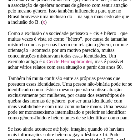
a associação de quebrar normas de gênero com sentir atração
pelo mesmo gênero. Isso também influenciou para que no
Brasil houvesse uma inclusão do T na sigla mais cedo até que
a inclusão do B. (
x
)
Como a exclusão da sociedade perissexo + cis + hétero - que
muitas vezes é vista só como "hétero", por causa da tamanha
mistureba que as pessoas fazem em relação a gênero, corpo e
orientação - acontecia por um motivo parecido, muitas
concentrações misturavam todas essas identidades. Um
exemplo antigo é o
Cercle Hermaphrodites
, mas é possível
achar vários relatos com essa situação a partir dos anos 60.
Também há muita confusão entre as próprias pessoas que
possuem essas identidades. Uma pessoa não-binária pode ter se
identificado como lésbica mesmo que não sentisse atração
exclusivamente por mulheres, por causa dos estereótipos de
quebra das normas de gênero, por ser uma identidade com
mais visibilidade e com uma comunidade maior. Uma pessoa
pode ter monossexismo internalizado e preferir se identificar
como gênero-fluido e hétero antes de se identificar como pan.
Se isso ainda acontece até hoje, imagina quando só haviam
mais informações sobre hétero x gay x lésbica x bi. Pode