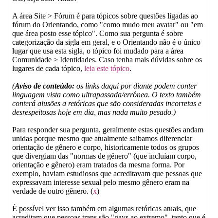
A área Site > Fórum é para tópicos sobre questões ligadas ao
fórum do Orientando, como "como mudo meu avatar" ou "em
que área posto esse tópico". Como sua pergunta é sobre
categorização da sigla em geral, e o Orientando não é o único
lugar que usa esta sigla, o tópico foi mudado para a área
Comunidade > Identidades. Caso tenha mais dúvidas sobre os
lugares de cada tópico,
leia este tópico
.
(
Aviso de conteúdo:
os links daqui por diante podem conter
linguagem vista como ultrapassada/errônea. O texto também
conterá alusões a retóricas que são consideradas incorretas e
desrespeitosas hoje em dia, mas nada muito pesado.)
Para responder sua pergunta, geralmente estas questões andam
unidas porque mesmo que atualmente saibamos diferenciar
orientação de gênero e corpo, historicamente todos os grupos
que divergiam das "normas de gênero" (que incluíam corpo,
orientação e gênero) eram tratados da mesma forma. Por
exemplo, haviam estudiosos que acreditavam que pessoas que
expressavam interesse sexual pelo mesmo gênero eram na
verdade de outro gênero. (
x
)
É possível ver isso também em algumas retóricas atuais, que
acreditam que pessoas trans são "gays ao extremo", tanto que é