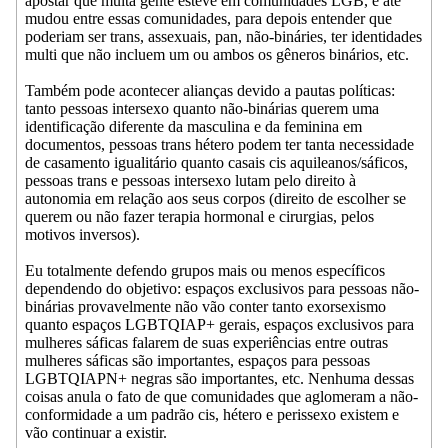
apostar que muita gente esteve em comunidades LGB, e até
mudou entre essas comunidades, para depois entender que
poderiam ser trans, assexuais, pan, não-bináries, ter identidades
multi que não incluem um ou ambos os gêneros binários, etc.
Também pode acontecer alianças devido a pautas políticas:
tanto pessoas intersexo quanto não-binárias querem uma
identificação diferente da masculina e da feminina em
documentos, pessoas trans hétero podem ter tanta necessidade
de casamento igualitário quanto casais cis aquileanos/sáficos,
pessoas trans e pessoas intersexo lutam pelo direito à
autonomia em relação aos seus corpos (direito de escolher se
querem ou não fazer terapia hormonal e cirurgias, pelos
motivos inversos).
Eu totalmente defendo grupos mais ou menos específicos
dependendo do objetivo: espaços exclusivos para pessoas não-
binárias provavelmente não vão conter tanto exorsexismo
quanto espaços LGBTQIAP+ gerais, espaços exclusivos para
mulheres sáficas falarem de suas experiências entre outras
mulheres sáficas são importantes, espaços para pessoas
LGBTQIAPN+ negras são importantes, etc. Nenhuma dessas
coisas anula o fato de que comunidades que aglomeram a não-
conformidade a um padrão cis, hétero e perissexo existem e
vão continuar a existir.