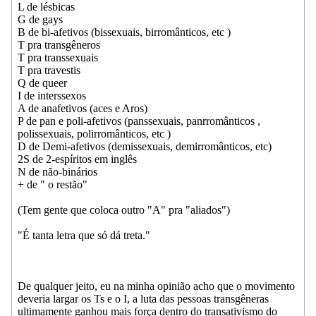
L de lésbicas
G de gays
B de bi-afetivos (bissexuais, birromânticos, etc )
T pra transgêneros
T pra transsexuais
T pra travestis
Q de queer
I de interssexos
A de anafetivos (aces e Aros)
P de pan e poli-afetivos (panssexuais, panrromânticos ,
polissexuais, polirromânticos, etc )
D de Demi-afetivos (demissexuais, demirromânticos, etc)
2S de 2-espíritos em inglês
N de não-binários
+ de " o restão"
(Tem gente que coloca outro "A" pra "aliados")
"É tanta letra que só dá treta."
De qualquer jeito, eu na minha opinião acho que o movimento
deveria largar os Ts e o I, a luta das pessoas transgêneras
ultimamente ganhou mais força dentro do transativismo do