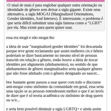
O sinal de mais é para englobar qualquer outra orientação ou
identidade de gênero sem deixar a sigla gigante. Existe uma
alternativa, a sigla MOGAI (Marginalized Orientations,
Gender identities, And Intersex). É interessante, o problema é
que seria difícil substituir uma sigla famosa como a “LGBT”
por ela. Mas existe para quem quiser usar.
essa era mogii e não mogai tho
a ideia de usar "marginalized gender identities" foi descartada
porque teve gente reclamando que assim mulheres cis e hétero
poderiam se dizer basicamente no mesmo nível de pessoas
trans/nb em relação a gênero, então houve a ideia de trocar
identities por alignments (alinhamentos), no sentido de que
alinhamentos de gênero marginalizados seria qualquer gênero
que não fosse alinhado com o gênero designado ao nascer...
btw bastante gente passou a usar queer com todo o discourse
anti-mogai como sinônimo da comunidade em geral, essa seria
uma opção se as pessoas entendessem melhor o que é ao invés
de dizer que é só teoria acadêmica ou sinônimo de drag queen
ou w/e...
e seria bem possível diminuir a sigla LGBTQ+ e ainda assim