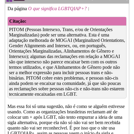
Da página
O que significa LGBTQIAP+?
:
Citação:
PITOM (Pessoas Intersexo, Trans, e/ou de Orientações
Marginalizadas) pode ser uma alternativa. Esta é uma
adaptação melhorada de MOGAI (Marginalized Orientations,
Gender Alignments and Intersex, ou, em português,
Orientações Marginalizadas, Alinhamentos de Gênero e
Intersexo); algumas das reclamações em relação a MOGAI
são que intersexo não parece encaixar bem com os outros
termos utilizados, e que Alinhamentos de Gênero pode não
ser a melhor expressão para incluir pessoas trans e não-
binárias. PITOM cobre estes problemas, e pessoas não-cis
ainda podem se encaixar na comunidade, já que são poucas
as reclamações sobre pessoas não-cis e não-trans não estarem
tecnicamente encaixadas em LGBT.
Mas essa foi só uma sugestão, não é como se alguém estivesse
usando. Como as organizações brasileiras reclamam até de
colocar um + após LGBT, não tento empurrar a ideia de uma
sigla alternativa, porque ela não só não vai ser bem recebida
quanto não vai ser reconhecível. É por isso que o site usa
LGBTQIAP+, assim as pessoas veem o início da sigla e