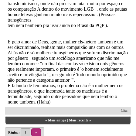
transfeminismo , onde não precisam lutar muito por espaço e
os comparação A dentro do movimento LGB+, onde as pautas
homoafetivas ganham muito mais repercussão . (Pessoas
transgêneras
tem nem banheiro pra usar ainda no Brasil da PQP ).
E pelo amor de Deus, gente, mulher cis-hétero também é um
ser discriminado, tenham mais compaixão uns com os outros.
Aliás não é só mulher e transgêneros que sofrem discriminação
por gênero , segundo um sociólogo americano que não me
lembro o nome : "no final das contas só existem dois gêneros
que realmente importam, o primeiro é 'o homem socialmente
aceito e privilegiado ' , o segundo é 'todo mundo oprimido que
não pertence a categoria anterior '".
E falando de feminismos, o problema não é a mulher nem os
transgêneros, o que incomoda tanto os machistas é a
feminilidade, segundo outre pensadore que nem lembro o
nome também. (Haha)
Citar
«
Mais antiga
|
Mais recente
»
Página:
1
»