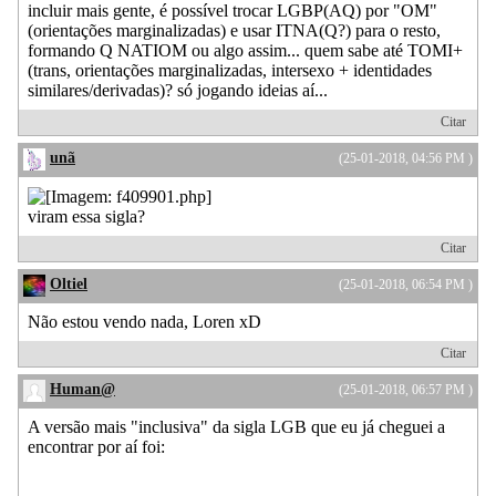
incluir mais gente, é possível trocar LGBP(AQ) por "OM"
(orientações marginalizadas) e usar ITNA(Q?) para o resto,
formando Q NATIOM ou algo assim... quem sabe até TOMI+
(trans, orientações marginalizadas, intersexo + identidades
similares/derivadas)? só jogando ideias aí...
Citar
unã
(25-01-2018, 04:56 PM )
viram essa sigla?
Citar
Oltiel
(25-01-2018, 06:54 PM )
Não estou vendo nada, Loren xD
Citar
Human@
(25-01-2018, 06:57 PM )
A versão mais "inclusiva" da sigla LGB que eu já cheguei a
encontrar por aí foi: