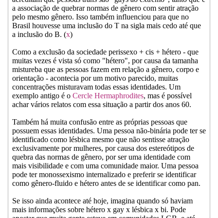
a associação de quebrar normas de gênero com sentir atração
pelo mesmo gênero. Isso também influenciou para que no
Brasil houvesse uma inclusão do T na sigla mais cedo até que
a inclusão do B. (
x
)
Como a exclusão da sociedade perissexo + cis + hétero - que
muitas vezes é vista só como "hétero", por causa da tamanha
mistureba que as pessoas fazem em relação a gênero, corpo e
orientação - acontecia por um motivo parecido, muitas
concentrações misturavam todas essas identidades. Um
exemplo antigo é o
Cercle Hermaphrodites
, mas é possível
achar vários relatos com essa situação a partir dos anos 60.
Também há muita confusão entre as próprias pessoas que
possuem essas identidades. Uma pessoa não-binária pode ter se
identificado como lésbica mesmo que não sentisse atração
exclusivamente por mulheres, por causa dos estereótipos de
quebra das normas de gênero, por ser uma identidade com
mais visibilidade e com uma comunidade maior. Uma pessoa
pode ter monossexismo internalizado e preferir se identificar
como gênero-fluido e hétero antes de se identificar como pan.
Se isso ainda acontece até hoje, imagina quando só haviam
mais informações sobre hétero x gay x lésbica x bi. Pode