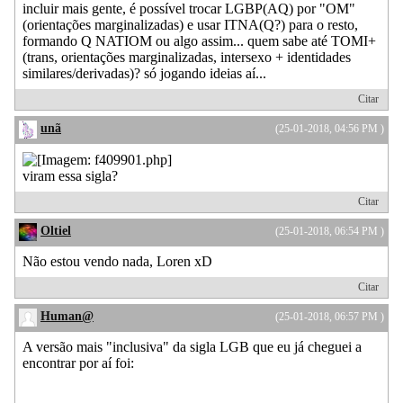
incluir mais gente, é possível trocar LGBP(AQ) por "OM"
(orientações marginalizadas) e usar ITNA(Q?) para o resto,
formando Q NATIOM ou algo assim... quem sabe até TOMI+
(trans, orientações marginalizadas, intersexo + identidades
similares/derivadas)? só jogando ideias aí...
Citar
unã
(25-01-2018, 04:56 PM )
viram essa sigla?
Citar
Oltiel
(25-01-2018, 06:54 PM )
Não estou vendo nada, Loren xD
Citar
Human@
(25-01-2018, 06:57 PM )
A versão mais "inclusiva" da sigla LGB que eu já cheguei a
encontrar por aí foi: