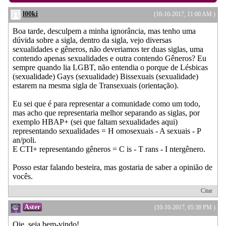
l00ki
(10-10-2017, 11:00 AM )
Boa tarde, desculpem a minha ignorância, mas tenho uma
dúvida sobre a sigla, dentro da sigla, vejo diversas
sexualidades e gêneros, não deveriamos ter duas siglas, uma
contendo apenas sexualidades e outra contendo Gêneros? Eu
sempre quando lia LGBT, não entendia o porque de Lésbicas
(sexualidade) Gays (sexualidade) Bissexuais (sexualidade)
estarem na mesma sigla de Transexuais (orientação).
Eu sei que é para representar a comunidade como um todo,
mas acho que representaria melhor separando as siglas, por
exemplo HBAP+ (sei que faltam sexualidades aqui)
representando sexualidades = H omosexuais - A sexuais - P
an/poli.
E CTI+ representando gêneros = C is - T rans - I ntergênero.
Posso estar falando besteira, mas gostaria de saber a opinião de
vocês.
Citar
Aster
(10-10-2017, 05:38 PM )
Oie, seja bem-vindo!