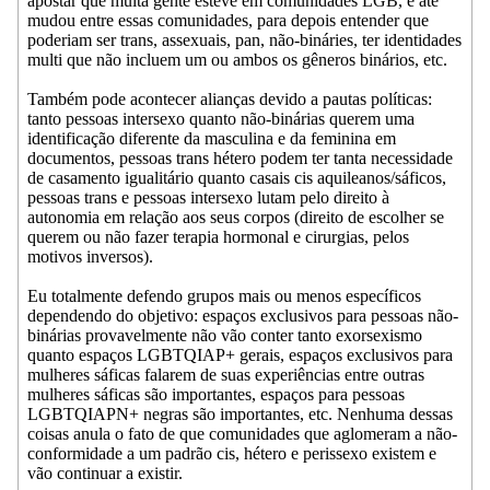
apostar que muita gente esteve em comunidades LGB, e até
mudou entre essas comunidades, para depois entender que
poderiam ser trans, assexuais, pan, não-bináries, ter identidades
multi que não incluem um ou ambos os gêneros binários, etc.
Também pode acontecer alianças devido a pautas políticas:
tanto pessoas intersexo quanto não-binárias querem uma
identificação diferente da masculina e da feminina em
documentos, pessoas trans hétero podem ter tanta necessidade
de casamento igualitário quanto casais cis aquileanos/sáficos,
pessoas trans e pessoas intersexo lutam pelo direito à
autonomia em relação aos seus corpos (direito de escolher se
querem ou não fazer terapia hormonal e cirurgias, pelos
motivos inversos).
Eu totalmente defendo grupos mais ou menos específicos
dependendo do objetivo: espaços exclusivos para pessoas não-
binárias provavelmente não vão conter tanto exorsexismo
quanto espaços LGBTQIAP+ gerais, espaços exclusivos para
mulheres sáficas falarem de suas experiências entre outras
mulheres sáficas são importantes, espaços para pessoas
LGBTQIAPN+ negras são importantes, etc. Nenhuma dessas
coisas anula o fato de que comunidades que aglomeram a não-
conformidade a um padrão cis, hétero e perissexo existem e
vão continuar a existir.