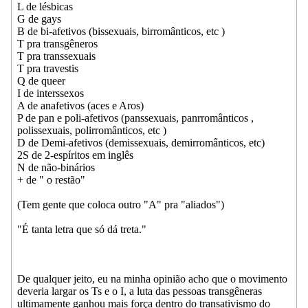
L de lésbicas
G de gays
B de bi-afetivos (bissexuais, birromânticos, etc )
T pra transgêneros
T pra transsexuais
T pra travestis
Q de queer
I de interssexos
A de anafetivos (aces e Aros)
P de pan e poli-afetivos (panssexuais, panrromânticos ,
polissexuais, polirromânticos, etc )
D de Demi-afetivos (demissexuais, demirromânticos, etc)
2S de 2-espíritos em inglês
N de não-binários
+ de " o restão"
(Tem gente que coloca outro "A" pra "aliados")
"É tanta letra que só dá treta."
De qualquer jeito, eu na minha opinião acho que o movimento
deveria largar os Ts e o I, a luta das pessoas transgêneras
ultimamente ganhou mais força dentro do transativismo do