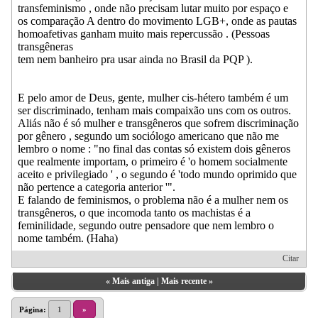
transfeminismo , onde não precisam lutar muito por espaço e
os comparação A dentro do movimento LGB+, onde as pautas
homoafetivas ganham muito mais repercussão . (Pessoas
transgêneras
tem nem banheiro pra usar ainda no Brasil da PQP ).
E pelo amor de Deus, gente, mulher cis-hétero também é um
ser discriminado, tenham mais compaixão uns com os outros.
Aliás não é só mulher e transgêneros que sofrem discriminação
por gênero , segundo um sociólogo americano que não me
lembro o nome : "no final das contas só existem dois gêneros
que realmente importam, o primeiro é 'o homem socialmente
aceito e privilegiado ' , o segundo é 'todo mundo oprimido que
não pertence a categoria anterior '".
E falando de feminismos, o problema não é a mulher nem os
transgêneros, o que incomoda tanto os machistas é a
feminilidade, segundo outre pensadore que nem lembro o
nome também. (Haha)
Citar
«
Mais antiga
|
Mais recente
»
Página:
1
»