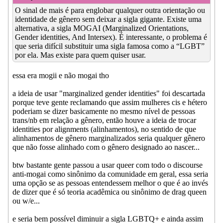
O sinal de mais é para englobar qualquer outra orientação ou
identidade de gênero sem deixar a sigla gigante. Existe uma
alternativa, a sigla MOGAI (Marginalized Orientations,
Gender identities, And Intersex). É interessante, o problema é
que seria difícil substituir uma sigla famosa como a “LGBT”
por ela. Mas existe para quem quiser usar.
essa era mogii e não mogai tho
a ideia de usar "marginalized gender identities" foi descartada
porque teve gente reclamando que assim mulheres cis e hétero
poderiam se dizer basicamente no mesmo nível de pessoas
trans/nb em relação a gênero, então houve a ideia de trocar
identities por alignments (alinhamentos), no sentido de que
alinhamentos de gênero marginalizados seria qualquer gênero
que não fosse alinhado com o gênero designado ao nascer...
btw bastante gente passou a usar queer com todo o discourse
anti-mogai como sinônimo da comunidade em geral, essa seria
uma opção se as pessoas entendessem melhor o que é ao invés
de dizer que é só teoria acadêmica ou sinônimo de drag queen
ou w/e...
e seria bem possível diminuir a sigla LGBTQ+ e ainda assim