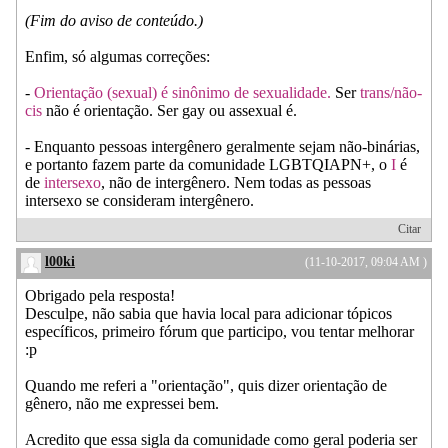
(Fim do aviso de conteúdo.)
Enfim, só algumas correções:
-
Orientação (sexual) é sinônimo de sexualidade.
Ser
trans/não-
cis
não é orientação. Ser gay ou assexual é.
- Enquanto pessoas intergênero geralmente sejam não-binárias,
e portanto fazem parte da comunidade LGBTQIAPN+, o
I
é
de
intersexo
, não de intergênero. Nem todas as pessoas
intersexo se consideram intergênero.
Citar
l00ki
(11-10-2017, 09:04 AM )
Obrigado pela resposta!
Desculpe, não sabia que havia local para adicionar tópicos
específicos, primeiro fórum que participo, vou tentar melhorar
:p
Quando me referi a "orientação", quis dizer orientação de
gênero, não me expressei bem.
Acredito que essa sigla da comunidade como geral poderia ser