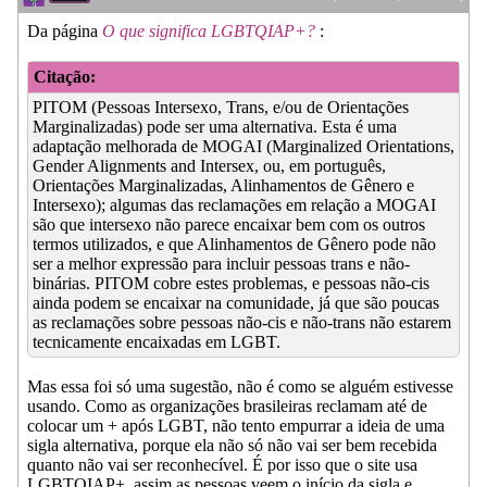
Da página
O que significa LGBTQIAP+?
:
Citação:
PITOM (Pessoas Intersexo, Trans, e/ou de Orientações
Marginalizadas) pode ser uma alternativa. Esta é uma
adaptação melhorada de MOGAI (Marginalized Orientations,
Gender Alignments and Intersex, ou, em português,
Orientações Marginalizadas, Alinhamentos de Gênero e
Intersexo); algumas das reclamações em relação a MOGAI
são que intersexo não parece encaixar bem com os outros
termos utilizados, e que Alinhamentos de Gênero pode não
ser a melhor expressão para incluir pessoas trans e não-
binárias. PITOM cobre estes problemas, e pessoas não-cis
ainda podem se encaixar na comunidade, já que são poucas
as reclamações sobre pessoas não-cis e não-trans não estarem
tecnicamente encaixadas em LGBT.
Mas essa foi só uma sugestão, não é como se alguém estivesse
usando. Como as organizações brasileiras reclamam até de
colocar um + após LGBT, não tento empurrar a ideia de uma
sigla alternativa, porque ela não só não vai ser bem recebida
quanto não vai ser reconhecível. É por isso que o site usa
LGBTQIAP+, assim as pessoas veem o início da sigla e