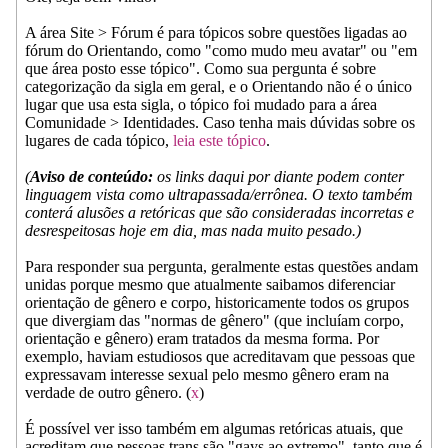
A área Site > Fórum é para tópicos sobre questões ligadas ao
fórum do Orientando, como "como mudo meu avatar" ou "em
que área posto esse tópico". Como sua pergunta é sobre
categorização da sigla em geral, e o Orientando não é o único
lugar que usa esta sigla, o tópico foi mudado para a área
Comunidade > Identidades. Caso tenha mais dúvidas sobre os
lugares de cada tópico,
leia este tópico
.
(
Aviso de conteúdo:
os links daqui por diante podem conter
linguagem vista como ultrapassada/errônea. O texto também
conterá alusões a retóricas que são consideradas incorretas e
desrespeitosas hoje em dia, mas nada muito pesado.)
Para responder sua pergunta, geralmente estas questões andam
unidas porque mesmo que atualmente saibamos diferenciar
orientação de gênero e corpo, historicamente todos os grupos
que divergiam das "normas de gênero" (que incluíam corpo,
orientação e gênero) eram tratados da mesma forma. Por
exemplo, haviam estudiosos que acreditavam que pessoas que
expressavam interesse sexual pelo mesmo gênero eram na
verdade de outro gênero. (
x
)
É possível ver isso também em algumas retóricas atuais, que
acreditam que pessoas trans são "gays ao extremo", tanto que é