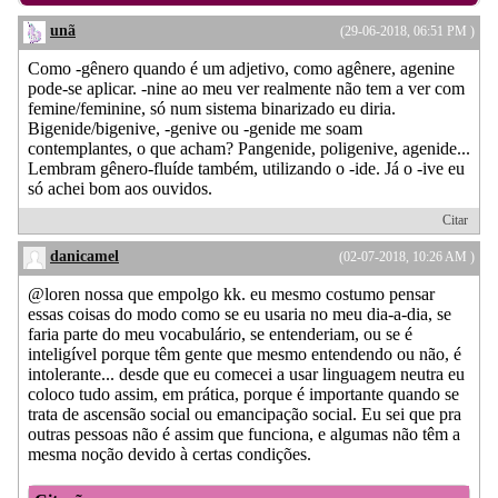
unã
(29-06-2018, 06:51 PM )
Como -gênero quando é um adjetivo, como agênere, agenine
pode-se aplicar. -nine ao meu ver realmente não tem a ver com
femine/feminine, só num sistema binarizado eu diria.
Bigenide/bigenive, -genive ou -genide me soam
contemplantes, o que acham? Pangenide, poligenive, agenide...
Lembram gênero-fluíde também, utilizando o -ide. Já o -ive eu
só achei bom aos ouvidos.
Citar
danicamel
(02-07-2018, 10:26 AM )
@loren nossa que empolgo kk. eu mesmo costumo pensar
essas coisas do modo como se eu usaria no meu dia-a-dia, se
faria parte do meu vocabulário, se entenderiam, ou se é
inteligível porque têm gente que mesmo entendendo ou não, é
intolerante... desde que eu comecei a usar linguagem neutra eu
coloco tudo assim, em prática, porque é importante quando se
trata de ascensão social ou emancipação social. Eu sei que pra
outras pessoas não é assim que funciona, e algumas não têm a
mesma noção devido à certas condições.