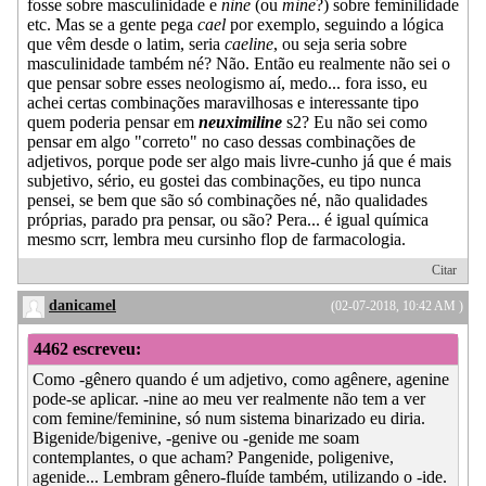
fosse sobre masculinidade e
nine
(ou
mine
?) sobre feminilidade
etc. Mas se a gente pega
cael
por exemplo, seguindo a lógica
que vêm desde o latim, seria
caeline
, ou seja seria sobre
masculinidade também né? Não. Então eu realmente não sei o
que pensar sobre esses neologismo aí, medo... fora isso, eu
achei certas combinações maravilhosas e interessante tipo
quem poderia pensar em
neuximiline
s2? Eu não sei como
pensar em algo "correto" no caso dessas combinações de
adjetivos, porque pode ser algo mais livre-cunho já que é mais
subjetivo, sério, eu gostei das combinações, eu tipo nunca
pensei, se bem que são só combinações né, não qualidades
próprias, parado pra pensar, ou são? Pera... é igual química
mesmo scrr, lembra meu cursinho flop de farmacologia.
Citar
danicamel
(02-07-2018, 10:42 AM )
4462 escreveu:
Como -gênero quando é um adjetivo, como agênere, agenine
pode-se aplicar. -nine ao meu ver realmente não tem a ver
com femine/feminine, só num sistema binarizado eu diria.
Bigenide/bigenive, -genive ou -genide me soam
contemplantes, o que acham? Pangenide, poligenive,
agenide... Lembram gênero-fluíde também, utilizando o -ide.