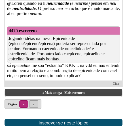
@Loren quando eu li
neurinidade
(e neurine)
pensei em
neu-
de
neutralidade
. O prefixo
neu-
eu acho que é muito marcante,
aí eu prefiro
neuroi
.
4475 escreveu:
Jogando idéias na mesa: Epicenidade
(epicene/epiceno/epicena) poderia ser representada por
cenine. Formando caecenidade ou celinidade? e
estrelicenidade. Por outro lado caepicene, epicaeline e
epiceline ficam mais bonitas.
só
epicaeline
me soa "estranho" KKK... na vdd eu não entendi
muito bem a relação e a combinação de epicenidade com cael
etc, eu pensei em xeno, tu pode explicar?
Citar
«
Mais antiga
|
Mais recente
»
Página:
«
2
Inscrever-se neste tópico