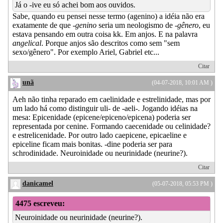
Já o -ive eu só achei bom aos ouvidos.
Sabe, quando eu pensei nesse termo (agenino) a idéia não era
exatamente de que
-genino
seria um neologismo de
-gênero
, eu
estava pensando em outra coisa kk. Em anjos. E na palavra
angelical
. Porque anjos são descritos como sem "sem
sexo/gênero". Por exemplo Ariel, Gabriel etc...
Citar
unã
(04-07-2018, 10:01 AM )
Aeh não tinha reparado em caelinidade e estrelinidade, mas por
um lado há como distinguir uli- de -aeli-. Jogando idéias na
mesa: Epicenidade (epicene/epiceno/epicena) poderia ser
representada por cenine. Formando caecenidade ou celinidade?
e estrelicenidade. Por outro lado caepicene, epicaeline e
epiceline ficam mais bonitas. -dine poderia ser para
schrodinidade. Neuroinidade ou neurinidade (neurine?).
Citar
danicamel
(05-07-2018, 05:53 PM )
4475 escreveu:
Neuroinidade ou neurinidade (neurine?).