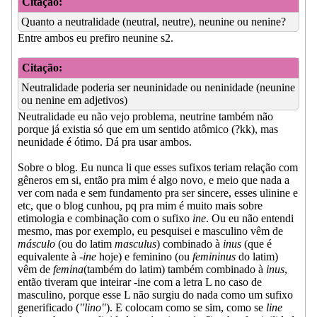
Citação:
Quanto a neutralidade (neutral, neutre), neunine ou nenine?
Entre ambos eu prefiro neunine s2.
Citação:
Neutralidade poderia ser neuninidade ou neninidade (neunine
ou nenine em adjetivos)
Neutralidade eu não vejo problema, neutrine também não
porque já existia só que em um sentido atômico (?kk), mas
neunidade é ótimo. Dá pra usar ambos.
Sobre o blog. Eu nunca li que esses sufixos teriam relação com
gêneros em si, então pra mim é algo novo, e meio que nada a
ver com nada e sem fundamento pra ser sincere, esses ulinine e
etc, que o blog cunhou, pq pra mim é muito mais sobre
etimologia e combinação com o sufixo
ine
. Ou eu não entendi
mesmo, mas por exemplo, eu pesquisei e masculino vêm de
másculo
(ou do latim
masculus
) combinado à
inus
(que é
equivalente à -
ine
hoje) e feminino (ou
femininus
do latim)
vêm de
femina
(também do latim) também combinado à
inus
,
então tiveram que inteirar -ine com a letra L no caso de
masculino, porque esse L não surgiu do nada como um sufixo
generificado (
"lino"
). E colocam como se sim, como se
line