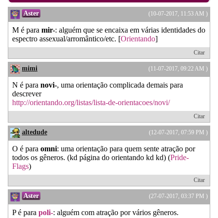
Aster
(10-07-2017, 11:53 AM )
M é para
mir-
: alguém que se encaixa em várias identidades do
espectro assexual/arromântico/etc. [
Orientando
]
Citar
mimi
(11-07-2017, 09:22 AM )
N é para
novi-
, uma orientação complicada demais para
descrever
http://orientando.org/listas/lista-de-orientacoes/novi/
Citar
altedude
(12-07-2017, 07:59 PM )
O é para
omni
: uma orientação para quem sente atração por
todos os gêneros. (kd página do orientando kd kd) (
Pride-
Flags
)
Citar
Aster
(27-07-2017, 03:37 PM )
P é para
poli-
: alguém com atração por vários gêneros.