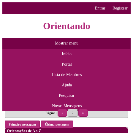
Entrar
Registrar
Orientando
Mostrar menu
Início
Portal
Lista de Membres
Ajuda
Pesquisar
Novas Mensagens
Página:
«
2
»
Primeira postagem
Última postagem
Orientações de A a Z