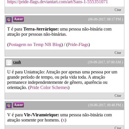
https://pride-flags.deviantart.com/art/Sans-1-555351071
Citar
Aster
(06-09-2017, 08:17 PM )
T é para
Terra-/terrárique:
uma pessoa não-binária com
atração por pessoas não-binárias.
(
Postagem no Temp NB Blog
) / (
Pride-Flags
)
Citar
caah
(19-09-2017, 07:00 AM )
U é para Uniatração: Atração por apenas uma pessoa por um
grande período de tempo, ou pela vida toda. A atração
permanece independentemente de gênero, aparência ou
orientação. (
Pride Color Schemes
)
Citar
Aster
(19-09-2017, 09:48 PM )
V é para
Vir-/Viramórique:
uma pessoa não-binária com
atração somente por homens. (
x
)
Citar