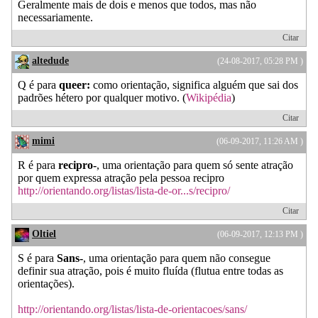
Geralmente mais de dois e menos que todos, mas não
necessariamente.
Citar
altedude
(24-08-2017, 05:28 PM )
Q é para
queer:
como orientação, significa alguém que sai dos
padrões hétero por qualquer motivo. (
Wikipédia
)
Citar
mimi
(06-09-2017, 11:26 AM )
R é para
recipro-
, uma orientação para quem só sente atração
por quem expressa atração pela pessoa recipro
http://orientando.org/listas/lista-de-or...s/recipro/
Citar
Oltiel
(06-09-2017, 12:13 PM )
S é para
Sans-
, uma orientação para quem não consegue
definir sua atração, pois é muito fluída (flutua entre todas as
orientações).
http://orientando.org/listas/lista-de-orientacoes/sans/