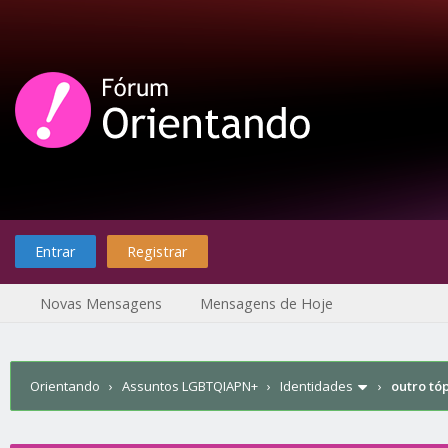
Entrar
Registrar
Novas Mensagens
Mensagens de Hoje
Orientando
›
Assuntos LGBTQIAPN+
›
Identidades
›
outro tó