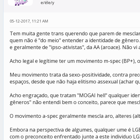
e/éle/y
05-12-2017, 11:21 AM
Tem muita gente trans querendo que parem de mesclar t
quem não é "do meio" entender a identidade de gênero. 
e geralmente de "ipso-ativistas", da AA (aroace). Não vi
Acho legal e legítime ter um movimento m-spec (BP+), ou
Meu movimento trata da sexo-positividade, contra prec
espaços, desde que não haja elitismo assexual (achar q
Acho engraçado, que tratam "MOGAI hell" qualquer ident
gêneros" não entendi bem o conceito, parece que mescla
O movimento a-spec geralmente mescla aro, alteres (alt
Embora na perspectiva de algumes, qualquer ume é LGB
com o preconceito enfrentado junte a este individuo LGB