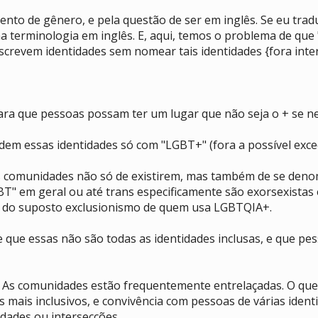
 de gênero, e pela questão de ser em inglês. Se eu traduz
 terminologia em inglês. E, aqui, temos o problema de que "i
revem identidades sem nomear tais identidades {fora interse
para que pessoas possam ter um lugar que não seja o + se n
em essas identidades só com "LGBT+" (fora a possível exce
sas comunidades não só de existirem, mas também de se de
T" em geral ou até trans especificamente são exorsexistas
a do suposto exclusionismo de quem usa LGBTQIA+.
e que essas não são todas as identidades inclusas, e que p
. As comunidades estão frequentemente entrelaçadas. O que
mais inclusivos, e convivência com pessoas de várias iden
idades ou intersecções.