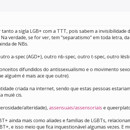
anto a sigla LGB+ com a TTT, pois sabem a invisibilidade d
Na verdade, se for ver, tem "separatismo" em toda letra, d
 ainda de NBs.
tro a-spec (AGD+), outro nb-spec, outro t-spec, outro lésbic
onceitos difundidos do antissexualismo e o movimento sexo
ue alguém é mais ace que outre).
idade criada na internet, sendo que estas pessoas estariam
 muié cis.
erosidade/alteridade),
assensuais/assensoriais
e queerplat
T+ ainda mais como aliades e famílias de LGBTs, relacion
T+, e isso meio que fica inquestionável algumas vezes. E mu