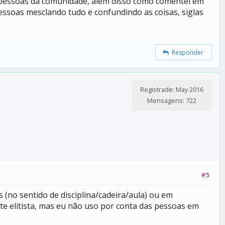
 pessoas da comunidade, além disso como comentei em
essoas mesclando tudo e confundindo as coisas, siglas
Responder
Registrade: May 2016
Mensagens: 722
#5
(no sentido de disciplina/cadeira/aula) ou em
nte elitista, mas eu não uso por conta das pessoas em