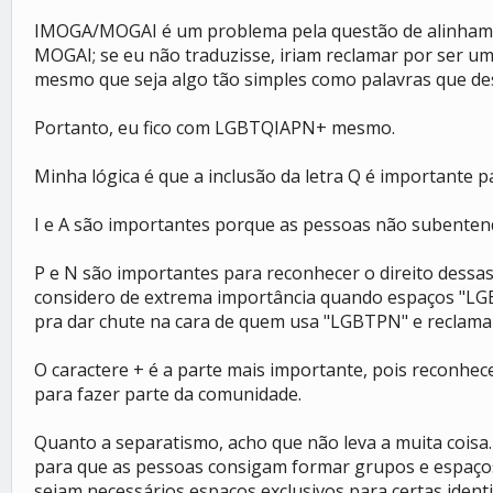
IMOGA/MOGAI é um problema pela questão de alinhamento
MOGAI; se eu não traduzisse, iriam reclamar por ser uma
mesmo que seja algo tão simples como palavras que desc
Portanto, eu fico com LGBTQIAPN+ mesmo.
Minha lógica é que a inclusão da letra Q é importante 
I e A são importantes porque as pessoas não subentend
P e N são importantes para reconhecer o direito des
considero de extrema importância quando espaços "LGB
pra dar chute na cara de quem usa "LGBTPN" e reclam
O caractere + é a parte mais importante, pois reconhec
para fazer parte da comunidade.
Quanto a separatismo, acho que não leva a muita coisa
para que as pessoas consigam formar grupos e espaços 
sejam necessários espaços exclusivos para certas ident