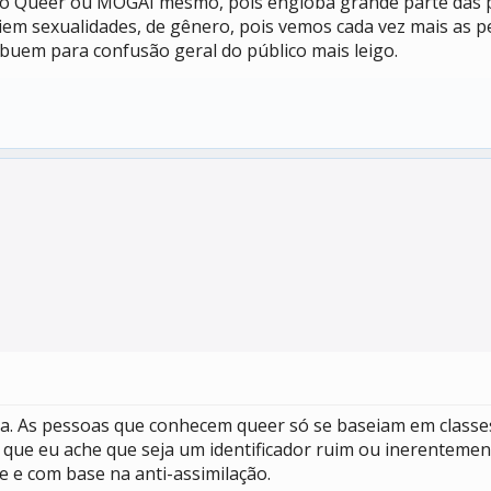
como Queer ou MOGAI mesmo, pois engloba grande parte das
ciem sexualidades, de gênero, pois vemos cada vez mais as p
buem para confusão geral do público mais leigo.
a. As pessoas que conhecem queer só se baseiam em classes 
ão que eu ache que seja um identificador ruim ou inerenteme
 e com base na anti-assimilação.