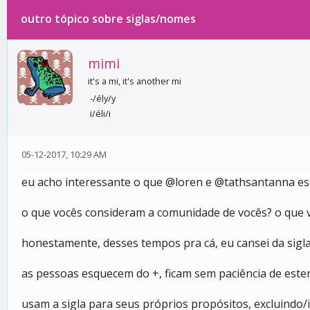
outro tópico sobre siglas/nomes
0 votos - 0 média
1
2
3
4
5
mimi
it's a mi, it's another mi
-/ély/y
i/éli/i
05-12-2017, 10:29 AM
eu acho interessante o que @loren e @tathsantanna es
o que vocês consideram a comunidade de vocês? o que 
honestamente, desses tempos pra cá, eu cansei da sigla
as pessoas esquecem do +, ficam sem paciência de este
usam a sigla para seus próprios propósitos, excluindo/