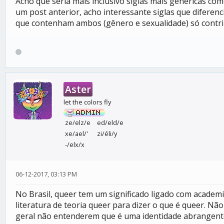
Acho que seria mais inclusivo siglas mais genéricas 
um post anterior, acho interessante siglas que diferen
que contenham ambos (gênero e sexualidade) só contri
Aster
let the colors fly
ze/elz/e
ed/eld/e
xe/ael/'
zi/éli/y
-/elx/x
06-12-2017, 03:13 PM
No Brasil, queer tem um significado ligado com academi
literatura de teoria queer para dizer o que é queer. N
geral não entenderem que é uma identidade abrangente