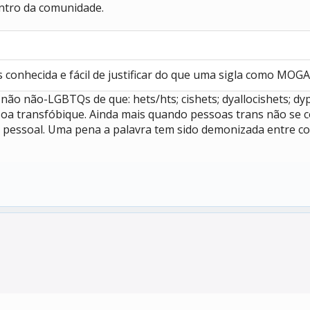
entro da comunidade.
 conhecida e fácil de justificar do que uma sigla como MO
ão não-LGBTQs de que: hets/hts; cishets; dyallocishets; dype
 soa transfóbique. Ainda mais quando pessoas trans não se 
 pessoal. Uma pena a palavra tem sido demonizada entre co