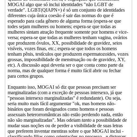
MOGAI algo que só inclui identidades "não LGBT de
verdade". LGBT(QIAPN+) é só um conjunto de identidades
diferentes cuja única coesão é sair das normas do que é
esperado para cada gênero de alguma forma (espera-se que
todes sejam mulheres ou homens; espera-se que todas as
mulheres sintam atração frequente somente por homens e vice-
versa; espera-se que todas as mulheres tenham vagina, ovários
que produzem óvulos, XX, possibilidade de gravidez, seios
visíveis, vozes finas, etc.; espera-se que todos os homens
tenham pênis, testículos que produzem espermatozoides, vozes
grossas, impossibilidade de menstruação ou de gravidez, XY,
etc). A discussão aqui deveria ser o que conta como parte da
norma, mas de qualquer forma é muito fácil abrir ou fechar
para certos grupos.
Enquanto isso, MOGAI só diz que pessoas precisam ser
marginalizadas (com a exceção de pessoas intersexo, já que
"pessoas intersexo marginalizadas" é redundante). Ou seja,
seria muito mais fácil argumentar "ok, mas homens não-
binários que foram designados como homens e pessoas
assexuais heterorromânticas não estão perdendo nada, então
não são marginalizadas". Mas odeiam
tanto
a possibilidade de
mudar suas noções ou de perder a visibilidade de suas letras
que preferem inventar mentiras sobre o que MOGAI inclui -
classificando filias como orientações no processo - e distorcer