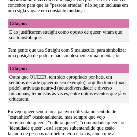
conceitos para que as "pessoas erradas" não sejam inclusas em
uma sigla vaga e em constante mudança.
Citação:
E ao justificarem straight como oposto de queer, viram que
soa transfóbique.
Tem gente que usa Straight com S maiúsculo, para simbolizar
uma posição de poder e não simplesmente uma orientação.
Citação:
Outra que QUEER, tem sido apropriado por hets, em
sentidos de: arte (queermuseu exemplo); orgulho louco (mad
pride), artivistas neuro-d (neurodiversidade) e diverso
funcionais; feministas às vezes; entre outras eventos que já vi
criticarem.
Eu vejo queer sendo uma palavra utilizada no sentido de
"estranhice" ocasionalmente, mas sempre que vejo
"movimento queer", "cultura queer", "comunidade queer" ou
"identidade queer", está sempre subentendido que estão
falando de pessoas não-hétero e/ou não-cis, ainda que a