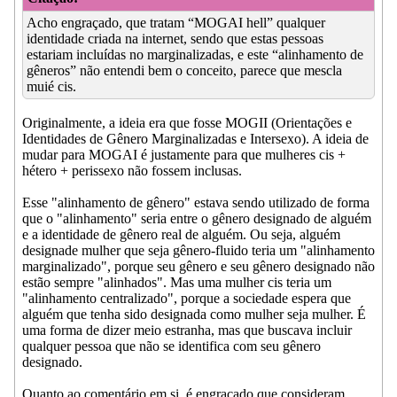
Acho engraçado, que tratam “MOGAI hell” qualquer
identidade criada na internet, sendo que estas pessoas
estariam incluídas no marginalizadas, e este “alinhamento de
gêneros” não entendi bem o conceito, parece que mescla
muié cis.
Originalmente, a ideia era que fosse MOGII (Orientações e
Identidades de Gênero Marginalizadas e Intersexo). A ideia de
mudar para MOGAI é justamente para que mulheres cis +
hétero + perissexo não fossem inclusas.
Esse "alinhamento de gênero" estava sendo utilizado de forma
que o "alinhamento" seria entre o gênero designado de alguém
e a identidade de gênero real de alguém. Ou seja, alguém
designade mulher que seja gênero-fluido teria um "alinhamento
marginalizado", porque seu gênero e seu gênero designado não
estão sempre "alinhados". Mas uma mulher cis teria um
"alinhamento centralizado", porque a sociedade espera que
alguém que tenha sido designada como mulher seja mulher. É
uma forma de dizer meio estranha, mas que buscava incluir
qualquer pessoa que não se identifica com seu gênero
designado.
Quanto ao comentário em si, é engraçado que consideram