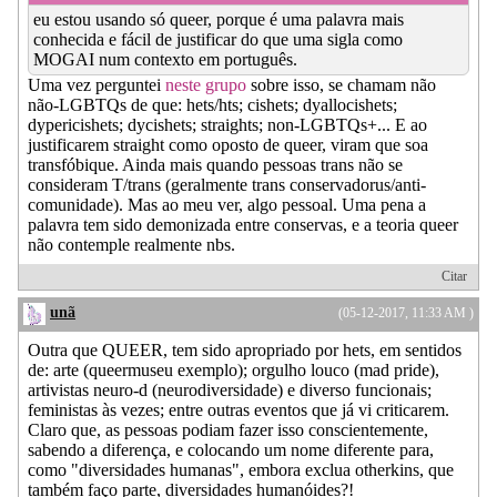
eu estou usando só queer, porque é uma palavra mais
conhecida e fácil de justificar do que uma sigla como
MOGAI num contexto em português.
Uma vez perguntei
neste grupo
sobre isso, se chamam não
não-LGBTQs de que: hets/hts; cishets; dyallocishets;
dypericishets; dycishets; straights; non-LGBTQs+... E ao
justificarem straight como oposto de queer, viram que soa
transfóbique. Ainda mais quando pessoas trans não se
consideram T/trans (geralmente trans conservadorus/anti-
comunidade). Mas ao meu ver, algo pessoal. Uma pena a
palavra tem sido demonizada entre conservas, e a teoria queer
não contemple realmente nbs.
Citar
unã
(05-12-2017, 11:33 AM )
Outra que QUEER, tem sido apropriado por hets, em sentidos
de: arte (queermuseu exemplo); orgulho louco (mad pride),
artivistas neuro-d (neurodiversidade) e diverso funcionais;
feministas às vezes; entre outras eventos que já vi criticarem.
Claro que, as pessoas podiam fazer isso conscientemente,
sabendo a diferença, e colocando um nome diferente para,
como "diversidades humanas", embora exclua otherkins, que
também faço parte, diversidades humanóides?!