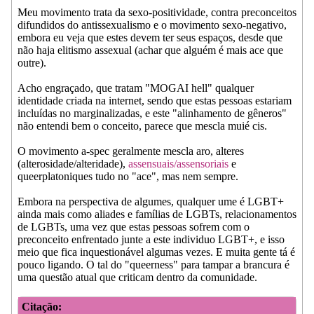
Meu movimento trata da sexo-positividade, contra preconceitos
difundidos do antissexualismo e o movimento sexo-negativo,
embora eu veja que estes devem ter seus espaços, desde que
não haja elitismo assexual (achar que alguém é mais ace que
outre).
Acho engraçado, que tratam "MOGAI hell" qualquer
identidade criada na internet, sendo que estas pessoas estariam
incluídas no marginalizadas, e este "alinhamento de gêneros"
não entendi bem o conceito, parece que mescla muié cis.
O movimento a-spec geralmente mescla aro, alteres
(alterosidade/alteridade),
assensuais/assensoriais
e
queerplatoniques tudo no "ace", mas nem sempre.
Embora na perspectiva de algumes, qualquer ume é LGBT+
ainda mais como aliades e famílias de LGBTs, relacionamentos
de LGBTs, uma vez que estas pessoas sofrem com o
preconceito enfrentado junte a este individuo LGBT+, e isso
meio que fica inquestionável algumas vezes. E muita gente tá é
pouco ligando. O tal do "queerness" para tampar a brancura é
uma questão atual que criticam dentro da comunidade.
Citação: