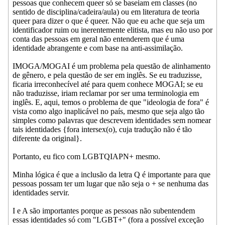
pessoas que conhecem queer só se baseiam em classes (no
sentido de disciplina/cadeira/aula) ou em literatura de teoria
queer para dizer o que é queer. Não que eu ache que seja um
identificador ruim ou inerentemente elitista, mas eu não uso por
conta das pessoas em geral não entenderem que é uma
identidade abrangente e com base na anti-assimilação.
IMOGA/MOGAI é um problema pela questão de alinhamento
de gênero, e pela questão de ser em inglês. Se eu traduzisse,
ficaria irreconhecível até para quem conhece MOGAI; se eu
não traduzisse, iriam reclamar por ser uma terminologia em
inglês. E, aqui, temos o problema de que "ideologia de fora" é
vista como algo inaplicável no país, mesmo que seja algo tão
simples como palavras que descrevem identidades sem nomear
tais identidades {fora intersex(o), cuja tradução não é tão
diferente da original}.
Portanto, eu fico com LGBTQIAPN+ mesmo.
Minha lógica é que a inclusão da letra Q é importante para que
pessoas possam ter um lugar que não seja o + se nenhuma das
identidades servir.
I e A são importantes porque as pessoas não subentendem
essas identidades só com "LGBT+" (fora a possível exceção