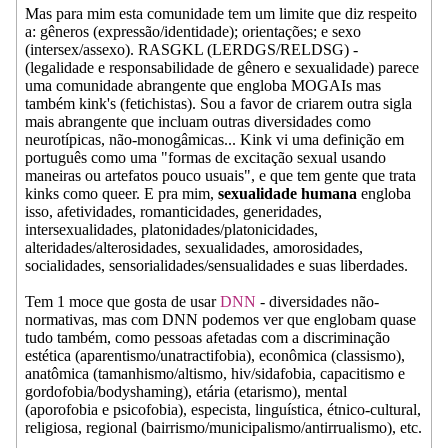
Mas para mim esta comunidade tem um limite que diz respeito
a: gêneros (expressão/identidade); orientações; e sexo
(intersex/assexo). RASGKL (LERDGS/RELDSG) -
(legalidade e responsabilidade de gênero e sexualidade) parece
uma comunidade abrangente que engloba MOGAIs mas
também kink's (fetichistas). Sou a favor de criarem outra sigla
mais abrangente que incluam outras diversidades como
neurotípicas, não-monogâmicas... Kink vi uma definição em
português como uma "formas de excitação sexual usando
maneiras ou artefatos pouco usuais", e que tem gente que trata
kinks como queer. E pra mim,
sexualidade humana
engloba
isso, afetividades, romanticidades, generidades,
intersexualidades, platonidades/platonicidades,
alteridades/alterosidades, sexualidades, amorosidades,
socialidades, sensorialidades/sensualidades e suas liberdades.
Tem 1 moce que gosta de usar
DNN
- diversidades não-
normativas, mas com DNN podemos ver que englobam quase
tudo também, como pessoas afetadas com a discriminação
estética (aparentismo/unatractifobia), econômica (classismo),
anatômica (tamanhismo/altismo, hiv/sidafobia, capacitismo e
gordofobia/bodyshaming), etária (etarismo), mental
(aporofobia e psicofobia), especista, linguística, étnico-cultural,
religiosa, regional (bairrismo/municipalismo/antirrualismo), etc.