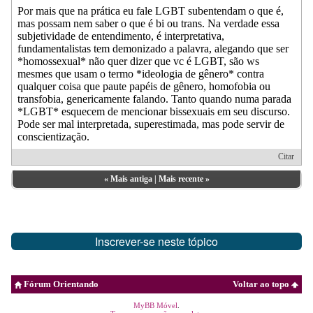
Por mais que na prática eu fale LGBT subentendam o que é,
mas possam nem saber o que é bi ou trans. Na verdade essa
subjetividade de entendimento, é interpretativa,
fundamentalistas tem demonizado a palavra, alegando que ser
*homossexual* não quer dizer que vc é LGBT, são ws
mesmes que usam o termo *ideologia de gênero* contra
qualquer coisa que paute papéis de gênero, homofobia ou
transfobia, genericamente falando. Tanto quando numa parada
*LGBT* esquecem de mencionar bissexuais em seu discurso.
Pode ser mal interpretada, superestimada, mas pode servir de
conscientização.
Citar
«
Mais antiga
|
Mais recente
»
Inscrever-se neste tópico
Fórum Orientando
Voltar ao topo
MyBB Móvel
.