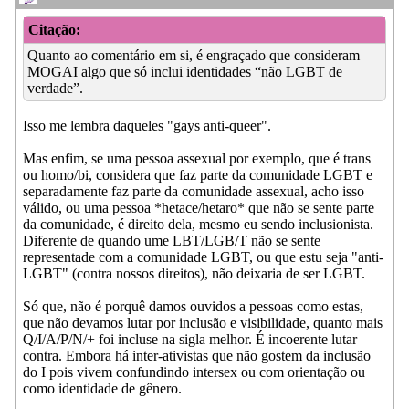
Citação:
Quanto ao comentário em si, é engraçado que consideram
MOGAI algo que só inclui identidades “não LGBT de
verdade”.
Isso me lembra daqueles "gays anti-queer".
Mas enfim, se uma pessoa assexual por exemplo, que é trans
ou homo/bi, considera que faz parte da comunidade LGBT e
separadamente faz parte da comunidade assexual, acho isso
válido, ou uma pessoa *hetace/hetaro* que não se sente parte
da comunidade, é direito dela, mesmo eu sendo inclusionista.
Diferente de quando ume LBT/LGB/T não se sente
representade com a comunidade LGBT, ou que estu seja "anti-
LGBT" (contra nossos direitos), não deixaria de ser LGBT.
Só que, não é porquê damos ouvidos a pessoas como estas,
que não devamos lutar por inclusão e visibilidade, quanto mais
Q/I/A/P/N/+ foi incluse na sigla melhor. É incoerente lutar
contra. Embora há inter-ativistas que não gostem da inclusão
do I pois vivem confundindo intersex ou com orientação ou
como identidade de gênero.