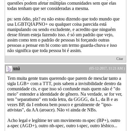
questões podem afetar múltiplas comunidades sem que elas
todas tenham que ser consideradas a mesma.
ps: sem ódio, plz? eu não estou dizendo que todo mundo que
usa LGBTQIAPNO+ ou qualquer coisa parecida está
manipulando ou sendo excludente, e acredito que ninguém
desse fórum esteja fazendo isso. é só um padrão que vejo,
assim como tem o padrão de pessoas bi forçando outras
pessoas a pensar em bi como um termo guarda-chuva e isso
não significa que toda pessoa bi é assim.
Citar
unã
(05-12-2017, 11:21 AM )
Tem muita gente trans querendo que parem de mesclar tanto a
sigla LGB+ com a TTT, pois sabem a invisibilidade dentro da
comunidade cis, e que isso só confunde mais quem não é "do
meio" entender a identidade de gênero. Na verdade, se for ver,
tem "separatismo" em toda letra, da GGGG, da L, da B e as
vezes BP, da I embora bem pouco e geralmente de "ipso-
ativistas", da AA (aroace). Não vi ainda de NBs.
Acho legal e legítime ter um movimento m-spec (BP+), outro
a-spec (AGD+), outro nb-spec, outro t-spec, outro lésbico...