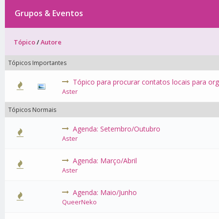
Grupos & Eventos
Tópico
/
Autore
Tópicos Importantes
Tópico para procurar contatos locais para or
0 Voto(s) -
Aster
Tópicos Normais
Agenda: Setembro/Outubro
0 Voto(s) -
Aster
Agenda: Março/Abril
0 Voto(s) -
Aster
Agenda: Maio/Junho
0 Voto(s) -
QueerNeko