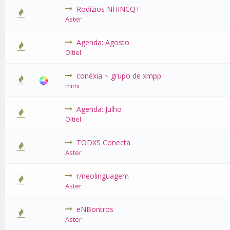
Rodízios NHINCQ+
0 Voto(s) -
Aster
Agenda: Agosto
0 Voto(s) -
Oltiel
conéxia ~ grupo de xmpp
0 Voto(s) -
mimi
Agenda: Julho
0 Voto(s) -
Oltiel
TODXS Conecta
0 Voto(s) -
Aster
r/neolinguagem
0 Voto(s) -
Aster
eNBontros
0 Voto(s) -
Aster