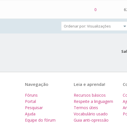
 0 de 5 na totalidade
1
2
3
4
5
0
6
Sal
Navegação
Leia e aprenda!
C
Fóruns
Recursos básicos
Co
Portal
Respeite a linguagem
A
Pesquisar
Termos úteis
Am
Ajuda
Vocabulário usado
Po
Equipe do fórum
Guia anti-opressão