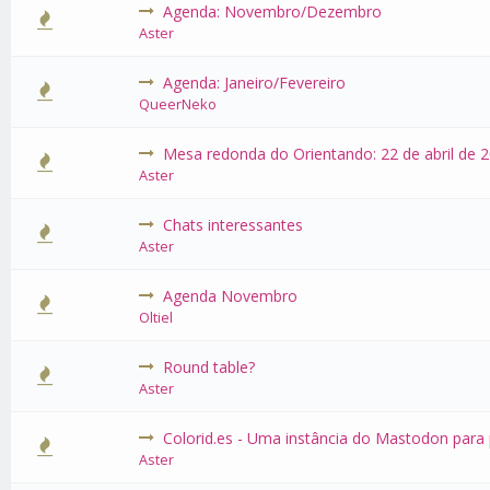
Agenda: Novembro/Dezembro
0 Voto(s) -
Aster
Agenda: Janeiro/Fevereiro
0 Voto(s) -
QueerNeko
Mesa redonda do Orientando: 22 de abril de 
0 Voto(s) -
Aster
Chats interessantes
0 Voto(s) -
Aster
Agenda Novembro
0 Voto(s) -
Oltiel
Round table?
0 Voto(s) -
Aster
Colorid.es - Uma instância do Mastodon pa
0 Voto(s) -
Aster