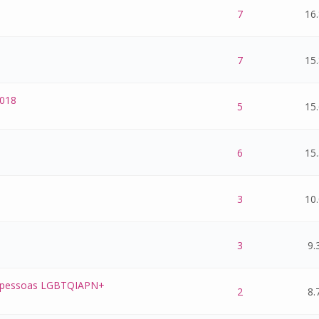
 0 de 5 na totalidade
1
2
3
4
5
7
16
 0 de 5 na totalidade
1
2
3
4
5
7
15
2018
 0 de 5 na totalidade
1
2
3
4
5
5
15
 0 de 5 na totalidade
1
2
3
4
5
6
15
 0 de 5 na totalidade
1
2
3
4
5
3
10
 0 de 5 na totalidade
1
2
3
4
5
3
9.
ra pessoas LGBTQIAPN+
 0 de 5 na totalidade
1
2
3
4
5
2
8.