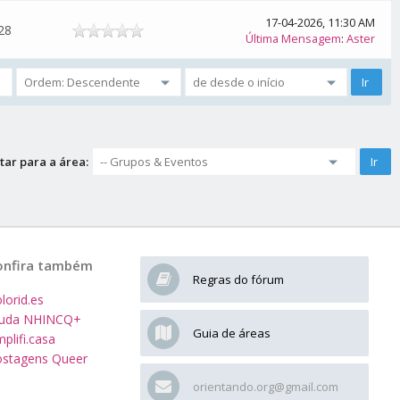
17-04-2026, 11:30 AM
28
Última Mensagem
:
Aster
tar para a área:
onfira também
Regras do fórum
lorid.es
juda NHINCQ+
Guia de áreas
plifi.casa
stagens Queer
orientando.org@gmail.com