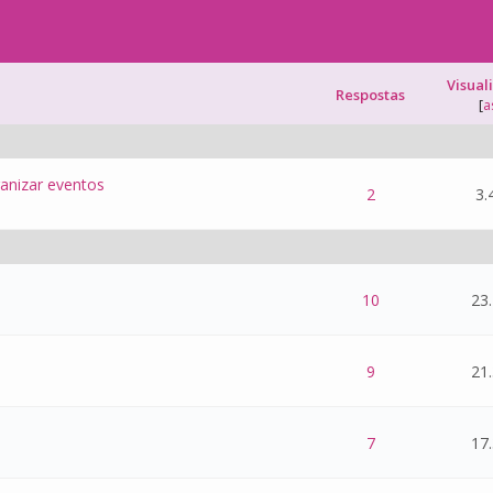
Visual
Respostas
[
a
ganizar eventos
 0 de 5 na totalidade
1
2
3
4
5
2
3.
 0 de 5 na totalidade
1
2
3
4
5
10
23
 0 de 5 na totalidade
1
2
3
4
5
9
21
 0 de 5 na totalidade
1
2
3
4
5
7
17