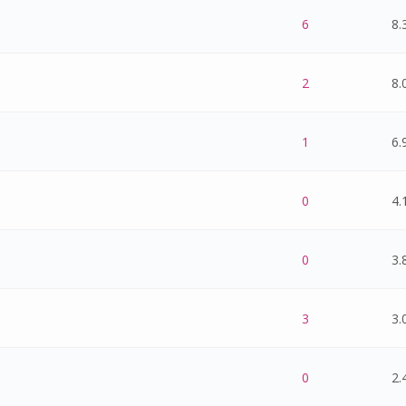
 0 de 5 na totalidade
1
2
3
4
5
6
8.
 0 de 5 na totalidade
1
2
3
4
5
2
8.
 0 de 5 na totalidade
1
2
3
4
5
1
6.
 0 de 5 na totalidade
1
2
3
4
5
0
4.
 0 de 5 na totalidade
1
2
3
4
5
0
3.
 0 de 5 na totalidade
1
2
3
4
5
3
3.
 0 de 5 na totalidade
1
2
3
4
5
0
2.