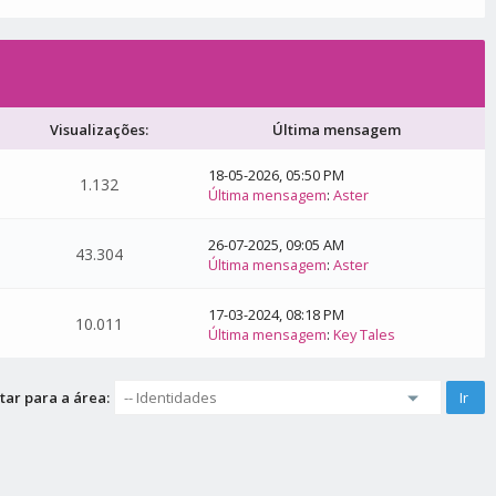
Visualizações:
Última mensagem
18-05-2026, 05:50 PM
1.132
Última mensagem
:
Aster
26-07-2025, 09:05 AM
43.304
Última mensagem
:
Aster
17-03-2024, 08:18 PM
10.011
Última mensagem
:
Key Tales
tar para a área: