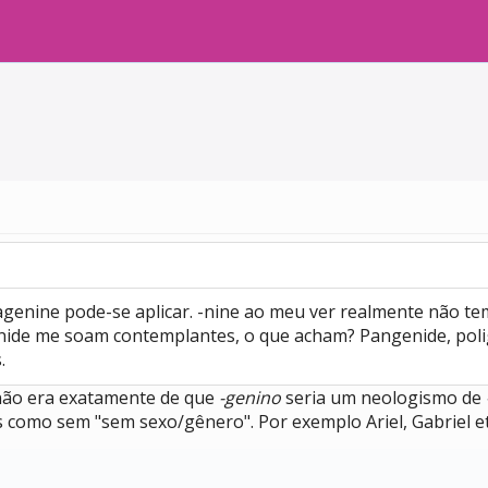
genine pode-se aplicar. -nine ao meu ver realmente não te
-genide me soam contemplantes, o que acham? Pangenide, pol
.
 não era exatamente de que
-genino
seria um neologismo de
s como sem "sem sexo/gênero". Por exemplo Ariel, Gabriel etc