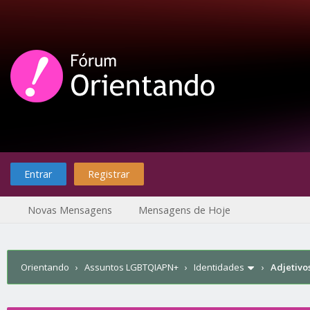
Entrar
Registrar
Novas Mensagens
Mensagens de Hoje
Orientando
›
Assuntos LGBTQIAPN+
›
Identidades
›
Adjetivo