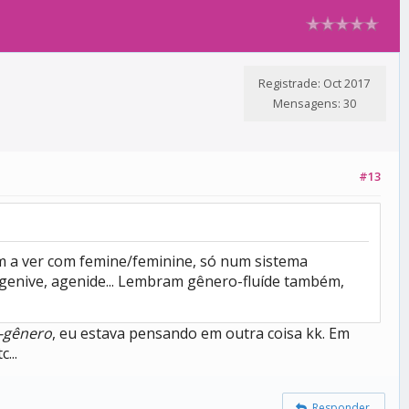
Registrade: Oct 2017
Mensagens: 30
#13
m a ver com femine/feminine, só num sistema
igenive, agenide... Lembram gênero-fluíde também,
-gênero
, eu estava pensando em outra coisa kk. Em
...
Responder