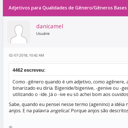
Adjetivos para Qualidades de Gênero/Gêneros Bases
0 votos - 0 média
1
2
3
4
5
danicamel
Usuárie
02-07-2018, 10:42 AM
4462 escreveu:
Como -gênero quando é um adjetivo, como agênere, a
binarizado eu diria. Bigenide/bigenive, -genive ou 
utilizando o -ide. Já o -ive eu só achei bom aos ouvidos
Sabe, quando eu pensei nesse termo (agenino) a idéia
anjos. E na palavra
angelical
. Porque anjos são descrito