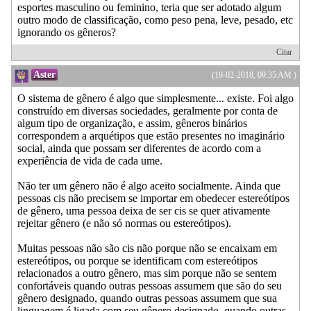
esportes masculino ou feminino, teria que ser adotado algum
outro modo de classificação, como peso pena, leve, pesado, etc
ignorando os gêneros?
Citar
Aster
(19-02-2018, 09:35 AM )
O sistema de gênero é algo que simplesmente... existe. Foi algo
construído em diversas sociedades, geralmente por conta de
algum tipo de organização, e assim, gêneros binários
correspondem a arquétipos que estão presentes no imaginário
social, ainda que possam ser diferentes de acordo com a
experiência de vida de cada ume.
Não ter um gênero não é algo aceito socialmente. Ainda que
pessoas cis não precisem se importar em obedecer estereótipos
de gênero, uma pessoa deixa de ser cis se quer ativamente
rejeitar gênero (e não só normas ou estereótipos).
Muitas pessoas não são cis não porque não se encaixam em
estereótipos, ou porque se identificam com estereótipos
relacionados a outro gênero, mas sim porque não se sentem
confortáveis quando outras pessoas assumem que são do seu
gênero designado, quando outras pessoas assumem que sua
linguagem é ligada com seu gênero designado, quando outras