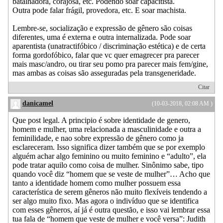
batalhadora, corajosa, etc. Podendo soar capacitista.
Outra pode falar frágil, provedora, etc. E soar machista.
Lembre-se, socialização e expressão de gênero são coisas
diferentes, uma é externa e outra internalizada. Pode soar
aparentista (unatractifóbico / discriminação estética) e de certa
forma gordofóbico, falar que vc quer emagrecer pra parecer
mais masc/andro, ou tirar seu pomo pra parecer mais fem/gine,
mas ambas as coisas são asseguradas pela transgeneridade.
Citar
danicamel
(10-03-2018, 02:08 AM )
Que post legal. A principio é sobre identidade de genero,
homem e mulher, uma relacionada a masculinidade e outra a
feminilidade, e nao sobre expressão de gênero como ja
esclareceram. Isso significa dizer também que se por exemplo
alguém achar algo feminino ou muito feminino e “adulto”, ela
pode tratar aquilo como coisa de mulher. Sinônimo sabe, tipo
quando você diz “homem que se veste de mulher”… Acho que
tanto a identidade homem como mulher possuem essa
característica de serem gêneros não muito flexíveis tendendo a
ser algo muito fixo. Mas agora o indivíduo que se identifica
com esses gêneros, aí já é outra questão, e isso vai lembrar essa
tua fala de “homem que veste de mulher e você versa”: Judith