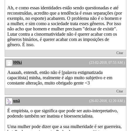
Ah, e como essas identidades estão sendo questionadas e até
reconstruídas, acredito que a tendência é essas separações (por
exemplo, no esporte) acabarem. O problema não é o homem e
a mulher, e sim como a sociedade trata esses gêneros. Por isso
não acho que homem e mulher precisam "deixar de existir".
Lutar contra a cisnormatividade não é querer acabar com os
gêneros binários, é querer acabar com as imposições de
gênero. É isso.
Citar
l00ki
(23-02-2018, 07:53 AM )
Aaaaah, entendi, então não é [palavra estigmatizada
capacitista] minha, realmente é algo muito subjetivo e em
constante alteração, muito obrigado gente <3
Citar
unã
(26-02-2018, 12:20 AM )
É empirista, o que significa que pode ser auto-interpretativo,
podendo também ser inatista e bioessencialista.
Uma mulher pode dizer que a sua mulheridade é ser guerreira,