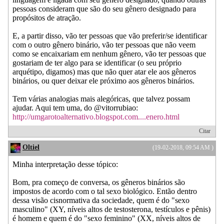
pessoas consideram que são do seu gênero designado para
propósitos de atração.
E, a partir disso, vão ter pessoas que vão preferir/se identificar
com o outro gênero binário, vão ter pessoas que não veem
como se encaixariam em nenhum gênero, vão ter pessoas que
gostariam de ter algo para se identificar (o seu próprio
arquétipo, digamos) mas que não quer atar ele aos gêneros
binários, ou quer deixar ele próximo aos gêneros binários.
Tem várias analogias mais alegóricas, que talvez possam
ajudar. Aqui tem uma, do @vitorrubiao:
http://umgarotoalternativo.blogspot.com....enero.html
Citar
Oltiel
(19-02-2018, 09:54 AM )
Minha interpretação desse tópico:
Bom, pra começo de conversa, os gêneros binários são
impostos de acordo com o tal sexo biológico. Então dentro
dessa visão cisnormativa da sociedade, quem é do "sexo
masculino" (XY, níveis altos de testosterona, testículos e pênis)
é homem e quem é do "sexo feminino" (XX, níveis altos de