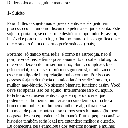
Butler coloca da seguinte maneira :
1- Sujeito
Para Butler, o sujeito não é preexistente; ele é sujeito-em-
processo constituído no discurso e pelos atos que executa. Este
sujeito, portanto, se constrói e destrói o tempo todo. É, assim,
instável e poroso, sem lugar fixo no mundo. Isto significa dizer
que o sujeito é um construto performático. (mais).
Portanto, só dando uma idéia, é como na astrologia, não é
porque você nasce têm o posicionamento do sol em tal signo,
que você deixou de um ser humano, plural, complexo, bio
psico social, kk, ou ser o próprio signo em si, e infelizmente
esse é um tipo de interpretação muito comum. Por isso as
pessoas forjam demência quando alguém se diz homem, ou
mulher, nao-binarie. No sistema binarista funciona assim. Você
deve ser apenas isso ou aquilo. Inteiramente isso ou aquilo,
toda hora, exclusivamente. O que eu quero dizer é que
podemos ser homem e mulher ao mesmo tempo, uma hora
homem ou mulher, ou homem/mulher e algo fora dessa
binariedade porque antes disso somos seres humanos (homem
no passadovera equivalente à humane). E uma pequena análise
historica também seria legal pra entendere melhor a questão.
Eu começaria pela etimologia dos generos homem e mulher,