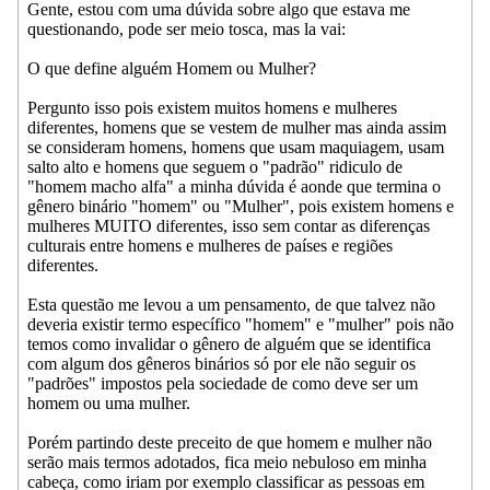
Gente, estou com uma dúvida sobre algo que estava me
questionando, pode ser meio tosca, mas la vai:
O que define alguém Homem ou Mulher?
Pergunto isso pois existem muitos homens e mulheres
diferentes, homens que se vestem de mulher mas ainda assim
se consideram homens, homens que usam maquiagem, usam
salto alto e homens que seguem o "padrão" ridiculo de
"homem macho alfa" a minha dúvida é aonde que termina o
gênero binário "homem" ou "Mulher", pois existem homens e
mulheres MUITO diferentes, isso sem contar as diferenças
culturais entre homens e mulheres de países e regiões
diferentes.
Esta questão me levou a um pensamento, de que talvez não
deveria existir termo específico "homem" e "mulher" pois não
temos como invalidar o gênero de alguém que se identifica
com algum dos gêneros binários só por ele não seguir os
"padrões" impostos pela sociedade de como deve ser um
homem ou uma mulher.
Porém partindo deste preceito de que homem e mulher não
serão mais termos adotados, fica meio nebuloso em minha
cabeça, como iriam por exemplo classificar as pessoas em