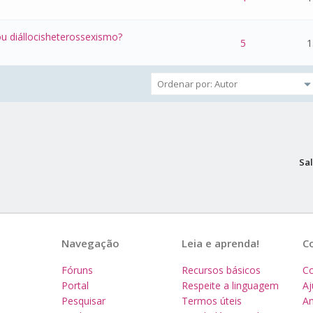
ou diállocisheterossexismo?
 - 0 de 5 na totalidade
1
2
3
4
5
5
1
Sal
Navegação
Leia e aprenda!
C
Fóruns
Recursos básicos
Co
Portal
Respeite a linguagem
A
Pesquisar
Termos úteis
Am