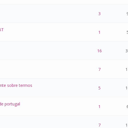
 - 0 de 5 na totalidade
1
2
3
4
5
3
BT
 - 0 de 5 na totalidade
1
2
3
4
5
1
 - 0 de 5 na totalidade
1
2
3
4
5
16
3
 - 0 de 5 na totalidade
1
2
3
4
5
7
1
ente sobre termos
 - 0 de 5 na totalidade
1
2
3
4
5
5
1
de portugal
 - 0 de 5 na totalidade
1
2
3
4
5
1
 - 0 de 5 na totalidade
1
2
3
4
5
7
1