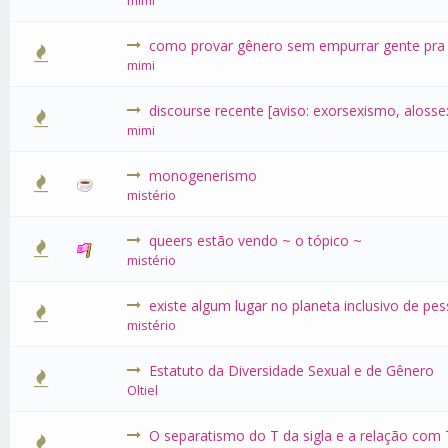
mimi
como provar gênero sem empurrar gente pra 
0 Voto(s)
mimi
discourse recente [aviso: exorsexismo, alos
0 Voto(s)
mimi
monogenerismo
0 Voto(s)
mistério
queers estão vendo ~ o tópico ~
0 Voto(s)
mistério
existe algum lugar no planeta inclusivo de pe
0 Voto(s)
mistério
Estatuto da Diversidade Sexual e de Gênero
0 Voto(s)
Oltiel
O separatismo do T da sigla e a relação com
0 Voto(s)