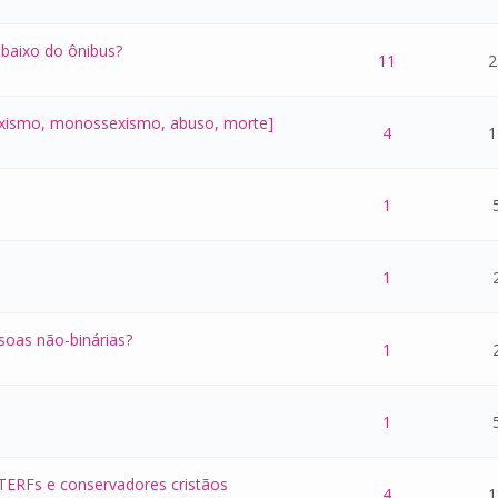
baixo do ônibus?
 - 0 de 5 na totalidade
1
2
3
4
5
11
2
sexismo, monossexismo, abuso, morte]
 - 0 de 5 na totalidade
1
2
3
4
5
4
1
 - 0 de 5 na totalidade
1
2
3
4
5
1
 - 0 de 5 na totalidade
1
2
3
4
5
1
ssoas não-binárias?
 - 0 de 5 na totalidade
1
2
3
4
5
1
 - 0 de 5 na totalidade
1
2
3
4
5
1
 TERFs e conservadores cristãos
 - 0 de 5 na totalidade
1
2
3
4
5
4
1