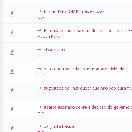
Ensino LGBTQIAP+ nas escolas
0 Voto(s)
l00ki
Entenda os principais medos das pessoas LG
0 Voto(s)
Maicon Paiva
cissexismo
0 Voto(s)
mimi
heteronormatividade/homonormatividade
0 Voto(s)
mimi
sugestões de links queer que não são puram
0 Voto(s)
mimi
abaixo assinado sobre a decisão do governo 
0 Voto(s)
mimi
pergunta básica
0 Voto(s)