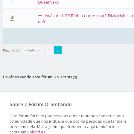
QueerNeko
Invés de LGBTfobia o que usar? Dialocishet- 
0 Voto(s)
unã
Páginas (2):
« Anterior
1
2
Usuáries vendo este fórum: 3 Visitante(s)
Sobre o Fórum Orientando
Este fórum foi feito por pessoas queer tentando construir uma
comunidade que nos inclua, e que acolha pessoas que também
precisem dela. Muita gente que frequenta aqui também tem
conta em
Colorid.es
.