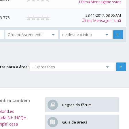
Última Mensagem
:
Aster
28-11-2017, 08:06 AM
3.775
Última Mensagem
:
unã
tar para a área:
onfira também
Regras do fórum
lorid.es
juda NHINCQ+
Guia de áreas
plifi.casa