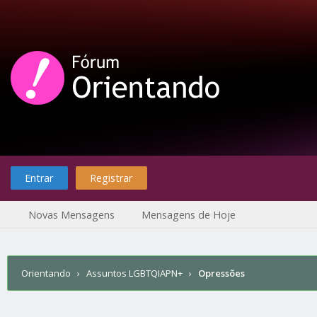
Entrar
Registrar
Novas Mensagens
Mensagens de Hoje
Orientando
›
Assuntos LGBTQIAPN+
›
Opressões