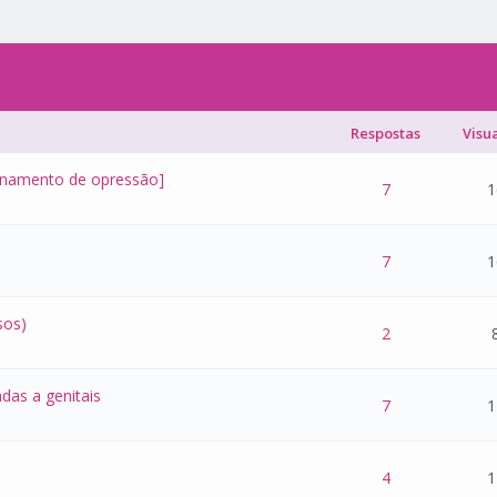
Respostas
Visu
ionamento de opressão]
 - 0 de 5 na totalidade
1
2
3
4
5
7
1
 - 0 de 5 na totalidade
1
2
3
4
5
7
1
sos)
 - 0 de 5 na totalidade
1
2
3
4
5
2
das a genitais
 - 0 de 5 na totalidade
1
2
3
4
5
7
1
 - 0 de 5 na totalidade
1
2
3
4
5
4
1