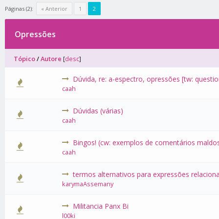
Páginas (2):
« Anterior
1
2
Opressões
Tópico
/
Autore
[
desc
]
Dúvida, re: a-espectro, opressões [tw: quest
0 Voto(s)
caah
Dúvidas (várias)
0 Voto(s)
caah
Bingos! (cw: exemplos de comentários maldo
0 Voto(s)
caah
termos alternativos para expressões relaciona
0 Voto(s)
karymaAssemany
Militancia Panx Bi
0 Voto(s)
l00ki