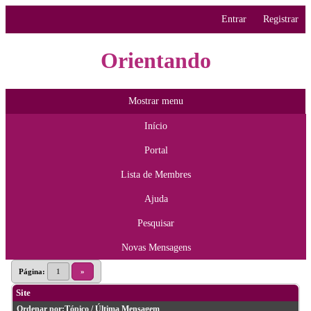
Entrar
Registrar
Orientando
Mostrar menu
Início
Portal
Lista de Membres
Ajuda
Pesquisar
Novas Mensagens
Página:
1
»
Site
Ordenar por:
Tópico
/
Última Mensagem