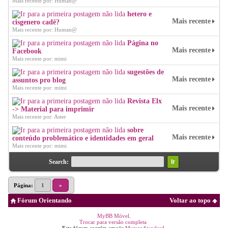
Mais recente por: Human@
hetero e
Mais recente
cisgenero cadê?
Mais recente por: Human@
Página no
Mais recente
Facebook
Mais recente por: mimi
sugestões de
Mais recente
assuntos pro blog
Mais recente por: mimi
Revista Elx
Mais recente
-> Material para imprimir
Mais recente por: Aster
sobre
Mais recente
conteúdo problemático e identidades em geral
Mais recente por: mimi
Search:
Página:
1
»
Fórum Orientando
Voltar ao topo
MyBB Móvel
.
Trocar para versão completa
Este fórum contém emojis
Mutant Standard
.